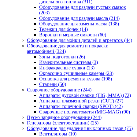
дизельного топлива
(311)
Оборудование для раздачи густых смазок
(203)
Оборудование для раздачи масла
(214)
Оборудование для замены масла
(138)
Тележки для бочек
(14)
Воронки и мерные емкости
(60)
Оборудование для мойки деталей и агрегатов
(44)
Оборудование для ремонта и покраски
автомобилей
(324)
Зоны подготовки
(26)
Измерительные системы
(3)
Инфракрасные сушки
(23)
Окрасочно-сушильные камеры
(23)
Оснастка для ремонта кузова
(198)
Стапели
(50)
Сварочное оборудование
(244)
Аппараты дуговой сварки (TIG, MMA)
(72)
Аппараты плазменной резки (CUT)
(27)
Аппараты точечной сварки (SPOT)
(42)
Сварочные полуавтоматы (MIG-MAG)
(90)
Пуско-зарядное оборудование
(244)
Генераторы (электростанции)
(25)
Оборудование для удаления выхлопных газов
(75)
Вентиляторы
(10)