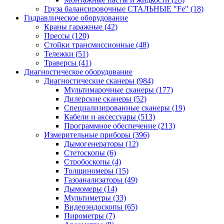
Груза балансировочные СТАЛЬНЫЕ "Fe"
(18)
Гидравлическое оборудование
Краны гаражные
(42)
Прессы
(120)
Стойки трансмиссионные
(48)
Тележки
(51)
Траверсы
(41)
Диагностическое оборудование
Диагностические сканеры
(984)
Мультимарочные сканеры
(177)
Дилерские сканеры
(52)
Специализированные сканеры
(19)
Кабели и аксессуары
(513)
Программное обеспечение
(213)
Измерительные приборы
(396)
Дымогенераторы
(12)
Стетоскопы
(6)
Стробоскопы
(4)
Толщиномеры
(15)
Газоанализаторы
(49)
Дымомеры
(14)
Мультиметры
(33)
Видеоэндоскопы
(65)
Пирометры
(7)