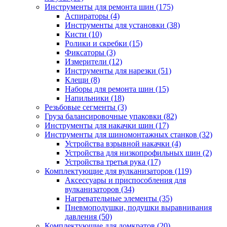
Инструменты для ремонта шин
(175)
Аспираторы
(4)
Инструменты для установки
(38)
Кисти
(10)
Ролики и скребки
(15)
Фиксаторы
(3)
Измерители
(12)
Инструменты для нарезки
(51)
Клещи
(8)
Наборы для ремонта шин
(15)
Напильники
(18)
Резьбовые сегменты
(3)
Груза балансировочные упаковки
(82)
Инструменты для накачки шин
(17)
Инструменты для шиномонтажных станков
(32)
Устройства взрывной накачки
(4)
Устройства для низкопрофильных шин
(2)
Устройства третья рука
(17)
Комплектующие для вулканизаторов
(119)
Аксессуары и приспособления для
вулканизаторов
(34)
Нагревательные элементы
(35)
Пневмоподушки, подушки выравнивания
давления
(50)
Комплектующие для домкратов
(20)