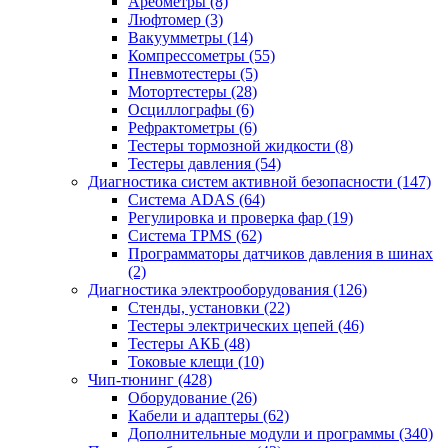
Ареометры
(8)
Люфтомер
(3)
Вакуумметры
(14)
Компрессометры
(55)
Пневмотестеры
(5)
Мотортестеры
(28)
Осциллографы
(6)
Рефрактометры
(6)
Тестеры тормозной жидкости
(8)
Тестеры давления
(54)
Диагностика систем активной безопасности
(147)
Система ADAS
(64)
Регулировка и проверка фар
(19)
Система TPMS
(62)
Программаторы датчиков давления в шинах
(2)
Диагностика электрооборудования
(126)
Стенды, установки
(22)
Тестеры электрических цепей
(46)
Тестеры АКБ
(48)
Токовые клещи
(10)
Чип-тюнинг
(428)
Оборудование
(26)
Кабели и адаптеры
(62)
Дополнительные модули и программы
(340)