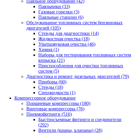
Паяльное оборудование
(42)
Паяльники
(33)
Газовые горелки
(3)
Паяльные станции
(6)
Обслуживание топливных систем бензиновых
двигателей
(105)
Стенды для диагностики
(14)
Жидкостная очистка
(18)
Ультразвуковая очистка
(46)
Химия
(1)
Наборы для тестирования топливных систем
впрыска
(21)
Приспособления для очистки топливных
систем
(5)
Диагностика и ремонт дизельных двигателей
(79)
Приборы
(60)
Стенды
(18)
Спецжидкости
(1)
Компрессорное оборудование
Поршневые компрессоры
(180)
Винтовые компрессоры
(76)
Пневмофитинги
(516)
Быстросъемные фитинги и соединители
(292)
Вентили (краны, клапаны)
(28)