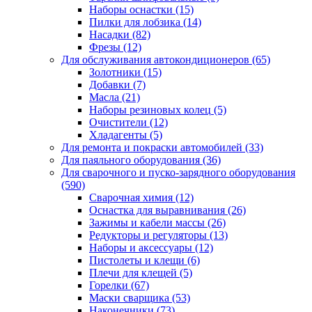
Наборы оснастки
(15)
Пилки для лобзика
(14)
Насадки
(82)
Фрезы
(12)
Для обслуживания автокондиционеров
(65)
Золотники
(15)
Добавки
(7)
Масла
(21)
Наборы резиновых колец
(5)
Очистители
(12)
Хладагенты
(5)
Для ремонта и покраски автомобилей
(33)
Для паяльного оборудования
(36)
Для сварочного и пуско-зарядного оборудования
(590)
Сварочная химия
(12)
Оснастка для выравнивания
(26)
Зажимы и кабели массы
(26)
Редукторы и регуляторы
(13)
Наборы и аксессуары
(12)
Пистолеты и клещи
(6)
Плечи для клещей
(5)
Горелки
(67)
Маски сварщика
(53)
Наконечники
(73)