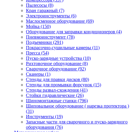
Пылесосы
(8)
Кран гаражный
(7)
Электроинструменты
(6)
Маслосменное оборудование
(69)
Мойка
(150)
Оборудование для заправки кондиционеров
(4)
Пневмоинструмент
(78)
Подъемники
(291)
Покрасочно-сушильные камеры
(11)
Пресса
(54)
Пуско-зарядные устройства
(10)
Рихтовочное оборудование
(8)
Сварочное оборудование
(92)
Сканеры
(1)
Стенды для правки дисков
(80)
Стенды для промывки форсунок
(15)
Стенды развал-схождения
(41)
Стойки гидравлические
(26)
Шиномонтажные станки
(796)
Шиповальное оборудование ( нарезка протектора )
(31)
Инструменты
(19)
Запасные части для сварочного и пуско-зарядного
оборудования
(76)