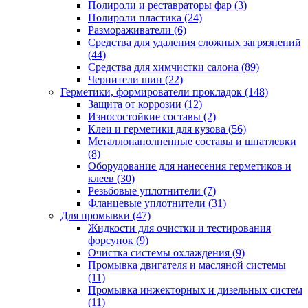
Полироли и реставраторы фар
(3)
Полироли пластика
(24)
Размораживатели
(6)
Средства для удаления сложных загрязнений
(44)
Средства для химчистки салона
(89)
Чернители шин
(22)
Герметики, формирователи прокладок
(148)
Защита от коррозии
(12)
Износостойкие составы
(2)
Клеи и герметики для кузова
(56)
Металлонаполненные составы и шпатлевки
(8)
Оборудование для нанесения герметиков и
клеев
(30)
Резьбовые уплотнители
(7)
Фланцевые уплотнители
(31)
Для промывки
(47)
Жидкости для очистки и тестирования
форсунок
(9)
Очистка системы охлаждения
(9)
Промывка двигателя и масляной системы
(11)
Промывка инжекторных и дизельных систем
(11)