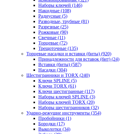
Наборы ключей
(146)
Накидные
(108)
Радиусные
(5)
Разводные, трубные
(81)
Разрезные
(25)
Рожковые
(90)
Свечные
(11)
Торцевые
(72)
Трещоточные
(135)
Торцевые насадки и вставки (биты)
(920)
Принадлежности для вставок (бит)
(24)
Вставки (биты)
(587)
Насадки
(304)
Шестигранники и TORX
(240)
Ключи SPLINE
(5)
Ключи TORX
(61)
Ключи шестигранные
(117)
Наборы ключей SPLINE
(3)
Наборы ключей TORX
(20)
Наборы шестигранников
(32)
Ударно-режущие инструменты
(354)
Пробойники
(1)
Бородки
(17)
Выколотки
(34)