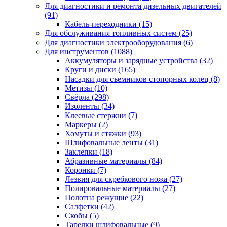
Для диагностики и ремонта дизельных двигателей
(91)
Кабель-переходники
(15)
Для обслуживания топливных систем
(25)
Для диагностики электрооборудования
(6)
Для инструментов
(1088)
Аккумуляторы и зарядные устройства
(32)
Круги и диски
(165)
Насадки для съемников стопорных колец
(8)
Метизы
(10)
Свёрла
(298)
Изоленты
(34)
Клеевые стержни
(7)
Маркеры
(2)
Хомуты и стяжки
(93)
Шлифовальные ленты
(31)
Заклепки
(18)
Абразивные материалы
(84)
Коронки
(7)
Лезвия для скребкового ножа
(27)
Полировальные материалы
(27)
Полотна режущие
(22)
Салфетки
(42)
Скобы
(5)
Тарелки шлифовальные
(9)