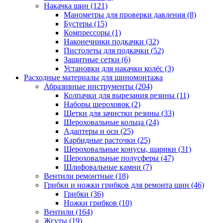
Накачка шин
(121)
Манометры для проверки давления
(8)
Бустеры
(15)
Компрессоры
(1)
Наконечники подкачки
(32)
Пистолеты для подкачки
(52)
Защитные сетки
(6)
Установки для накачки колёс
(3)
Расходные материалы для шиномонтажа
Абразивные инструменты
(204)
Колпачки для вырезания резины
(11)
Наборы шероховок
(2)
Щетки для зачистки резины
(33)
Шероховальные кольца
(24)
Адаптеры и оси
(25)
Карбидные расточки
(25)
Шероховальные конусы, шарики
(31)
Шероховальные полусферы
(47)
Шлифовальные камни
(7)
Вентили ремонтные
(18)
Грибки и ножки грибков для ремонта шин
(46)
Грибки
(36)
Ножки грибков
(10)
Вентили
(164)
Жгуты
(19)