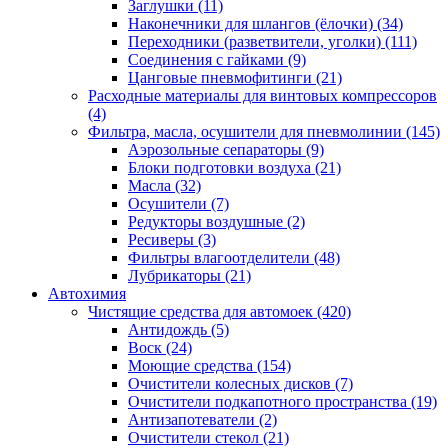
Заглушки
(11)
Наконечники для шлангов (ёлочки)
(34)
Переходники (разветвители, уголки)
(111)
Соединения с гайками
(9)
Цанговые пневмофитинги
(21)
Расходные материалы для винтовых компрессоров
(4)
Фильтра, масла, осушители для пневмолинии
(145)
Аэрозольные сепараторы
(9)
Блоки подготовки воздуха
(21)
Масла
(32)
Осушители
(7)
Редукторы воздушные
(2)
Ресиверы
(3)
Фильтры влагоотделители
(48)
Лубрикаторы
(21)
Автохимия
Чистящие средства для автомоек
(420)
Антидождь
(5)
Воск
(24)
Моющие средства
(154)
Очистители колесных дисков
(7)
Очистители подкапотного пространства
(19)
Антизапотеватели
(2)
Очистители стекол
(21)