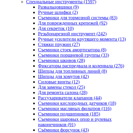
Специальные инструменты
(1597)
Развальцовщики
(9)
Ручные шлифки
(2)
Съемники для тормозной системы
(83)
Для поврежденных крепежей
(92)
Для секреток
(10)
Резьбонарезной инструмент
(242)
Ручные усилители крутящего момента
(13)
Стяжки пружин
(27)
Съемники стоек амортизатора
(8)
Съемники поршневой группы
(33)
Съемники шкивов
(28)
Фиксаторы распредвала и коленвала
(276)
Щипцы для топливных линий
(8)
Щипцы для хомутов
(42)
Силовые винты
(12)
Для замены стекол
(25)
Для ремонта салона
(28)
Рассухариватели клапанов
(44)
Съемники кислородных датчиков
(18)
Съемники масляных фильтров
(116)
Съемники подшипников
(185)
Съемники шаровых опор и рулевых
наконечников
(91)
Съёмники форсунок
(43)