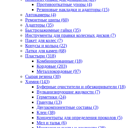
Противооткатные упоры
(4)
Резиновые накладки и адапторы
(15)
Автокамеры
(4)
Ремонтные шипы
(60)
Адаптеры
(35)
Быстрозажимные гайки
(35)
Инструменты для правки колесных дисков
(7)
Пакет для колес
(7)
Конусы и кольца
(22)
Латки для камер
(68)
Пластыри
(318)
Комбинированные
(18)
Кордовые
(203)
Металлокордовые
(97)
Сырая резина
(30)
Химия
(143)
Буферные очистители и обезжириватели
(18)
Вулканизирующие жидкости
(7)
Герметики
(24)
Гранулы
(13)
Двухкомпонентные составы
(3)
Клеи
(38)
Концентраты для определения проколов
(5)
Мел и тальк
(6)
Монтажные пасты и жидкости
(28)