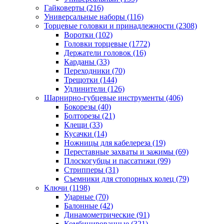
Гайковерты
(216)
Универсальные наборы
(116)
Торцевые головки и принадлежности
(2308)
Воротки
(102)
Головки торцевые
(1772)
Держатели головок
(16)
Карданы
(33)
Переходники
(70)
Трещотки
(144)
Удлинители
(126)
Шарнирно-губцевые инструменты
(406)
Бокорезы
(40)
Болторезы
(21)
Клещи
(33)
Кусачки
(14)
Ножницы для кабелереза
(19)
Переставные захваты и зажимы
(69)
Плоскогубцы и пассатижи
(99)
Стрипперы
(31)
Съемники для стопорных колец
(79)
Ключи
(1198)
Ударные
(70)
Балонные
(42)
Динамометрические
(91)
Комбинированные
(321)