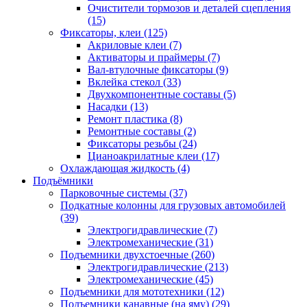
Очистители тормозов и деталей сцепления
(15)
Фиксаторы, клеи
(125)
Акриловые клеи
(7)
Активаторы и праймеры
(7)
Вал-втулочные фиксаторы
(9)
Вклейка стекол
(33)
Двухкомпонентные составы
(5)
Насадки
(13)
Ремонт пластика
(8)
Ремонтные составы
(2)
Фиксаторы резьбы
(24)
Цианоакрилатные клеи
(17)
Охлаждающая жидкость
(4)
Подъёмники
Парковочные системы
(37)
Подкатные колонны для грузовых автомобилей
(39)
Электрогидравлические
(7)
Электромеханические
(31)
Подъемники двухстоечные
(260)
Электрогидравлические
(213)
Электромеханические
(45)
Подъемники для мототехники
(12)
Подъемники канавные (на яму)
(29)