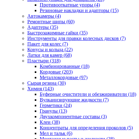
Противооткатные упоры
(4)
Резиновые накладки и адапторы
(15)
Автокамеры
(4)
Ремонтные шипы
(60)
Адаптеры
(35)
Быстрозажимные гайки
(35)
Инструменты для правки колесных дисков
(7)
Пакет для колес
(7)
Конусы и кольца
(22)
Латки для камер
(68)
Пластыри
(318)
Комбинированные
(18)
Кордовые
(203)
Металлокордовые
(97)
Сырая резина
(30)
Химия
(143)
Буферные очистители и обезжириватели
(18)
Вулканизирующие жидкости
(7)
Герметики
(24)
Гранулы
(13)
Двухкомпонентные составы
(3)
Клеи
(38)
Концентраты для определения проколов
(5)
Мел и тальк
(6)
Монтажные пасты и жидкости
(28)