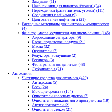
Заглушки
(11)
Наконечники для шлангов (ёлочки)
(34)
Переходники (разветвители, уголки)
(111)
Соединения с гайками
(9)
Цанговые пневмофитинги
(21)
Расходные материалы для винтовых компрессоров
(4)
Фильтра, масла, осушители для пневмолинии
(145)
Аэрозольные сепараторы
(9)
Блоки подготовки воздуха
(21)
Масла
(32)
Осушители
(7)
Редукторы воздушные
(2)
Ресиверы
(3)
Фильтры влагоотделители
(48)
Лубрикаторы
(21)
Автохимия
Чистящие средства для автомоек
(420)
Антидождь
(5)
Воск
(24)
Моющие средства
(154)
Очистители колесных дисков
(7)
Очистители подкапотного пространства
(19)
Антизапотеватели
(2)
Очистители стекол
(21)