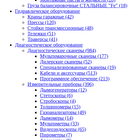
Груза балансировочные СТАЛЬНЫЕ "Fe"
(18)
Гидравлическое оборудование
Краны гаражные
(42)
Прессы
(120)
Стойки трансмиссионные
(48)
Тележки
(51)
Траверсы
(41)
Диагностическое оборудование
Диагностические сканеры
(984)
Мультимарочные сканеры
(177)
Дилерские сканеры
(52)
Специализированные сканеры
(19)
Кабели и аксессуары
(513)
Программное обеспечение
(213)
Измерительные приборы
(396)
Дымогенераторы
(12)
Стетоскопы
(6)
Стробоскопы
(4)
Толщиномеры
(15)
Газоанализаторы
(49)
Дымомеры
(14)
Мультиметры
(33)
Видеоэндоскопы
(65)
Пирометры
(7)