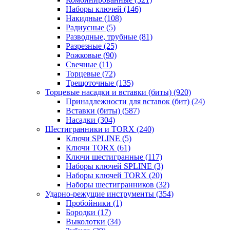
Наборы ключей
(146)
Накидные
(108)
Радиусные
(5)
Разводные, трубные
(81)
Разрезные
(25)
Рожковые
(90)
Свечные
(11)
Торцевые
(72)
Трещоточные
(135)
Торцевые насадки и вставки (биты)
(920)
Принадлежности для вставок (бит)
(24)
Вставки (биты)
(587)
Насадки
(304)
Шестигранники и TORX
(240)
Ключи SPLINE
(5)
Ключи TORX
(61)
Ключи шестигранные
(117)
Наборы ключей SPLINE
(3)
Наборы ключей TORX
(20)
Наборы шестигранников
(32)
Ударно-режущие инструменты
(354)
Пробойники
(1)
Бородки
(17)
Выколотки
(34)