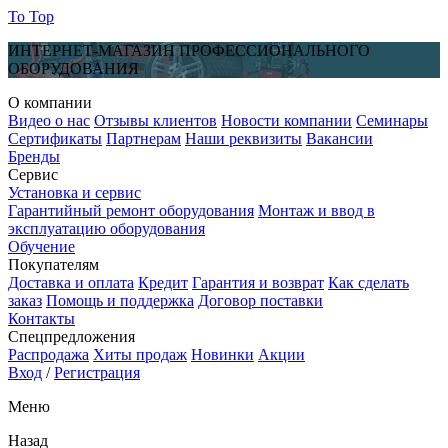
To Top
ИНТЕРНЕТ-МАГАЗИН ПРОФЕССИОНАЛЬНОГО
ОБОРУДОВАНИЯ
О компании
Видео о нас
Отзывы клиентов
Новости компании
Семинары
Сертификаты
Партнерам
Наши реквизиты
Вакансии
Бренды
Сервис
Установка и сервис
Гарантийный ремонт оборудования
Монтаж и ввод в
эксплуатацию оборудования
Обучение
Покупателям
Доставка и оплата
Кредит
Гарантия и возврат
Как сделать
заказ
Помощь и поддержка
Договор поставки
Контакты
Спецпредложения
Распродажа
Хиты продаж
Новинки
Акции
Вход
/
Регистрация
Меню
Назад