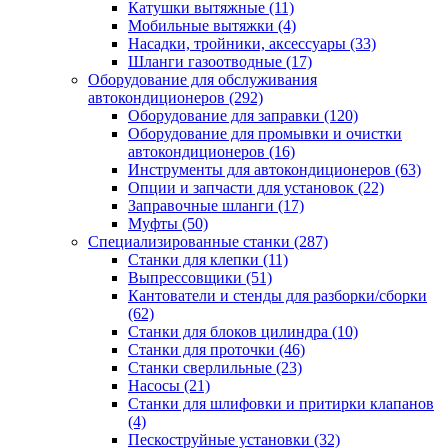
Катушки вытяжные
(11)
Мобильные вытяжки
(4)
Насадки, тройники, аксессуары
(33)
Шланги газоотводные
(17)
Оборудование для обслуживания
автокондиционеров
(292)
Оборудование для заправки
(120)
Оборудование для промывки и очистки
автокондиционеров
(16)
Инструменты для автокондиционеров
(63)
Опции и запчасти для установок
(22)
Заправочные шланги
(17)
Муфты
(50)
Специализированные станки
(287)
Станки для клепки
(11)
Выпрессовщики
(51)
Кантователи и стенды для разборки/сборки
(62)
Станки для блоков цилиндра
(10)
Станки для проточки
(46)
Станки сверлильные
(23)
Насосы
(21)
Станки для шлифовки и притирки клапанов
(4)
Пескоструйные установки
(32)