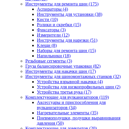
Инструменты для ремонта шин
(175)
Аспираторы
(4)
Инструменты для установки
(38)
Кисти
(10)
Ролики и скребки
(15)
Фиксаторы
(3)
Измерители
(12)
Инструменты для нарезки
(51)
Клещи
(8)
Наборы для ремонта шин
(15)
Напильники
(18)
Резьбовые сегменты
(3)
Груза балансировочные упаковки
(82)
Инструменты для накачки шин
(17)
Инструменты для шиномонтажных станков
(32)
Устройства взрывной накачки
(4)
Устройства для низкопрофильных шин
(2)
Устройства третья рука
(17)
Комплектующие для вулканизаторов
(119)
Аксессуары и приспособления для
вулканизаторов
(34)
Нагревательные элементы
(35)
Пневмоподушки, подушки выравнивания
давления
(50)
Комплектующие для домкратов
(20)