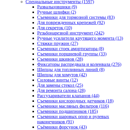
Специальные инструменты
(1597)
Развальцовщики
(9)
Ручные шлифки
(2)
Съемники для тормозной системы
(83)
Для поврежденных крепежей
(92)
Для секреток
(10)
Резьбонарезной инструмент
(242)
Ручные усилители крутящего момента
(13)
Стяжки пружин
(27)
Съемники стоек амортизатора
(8)
Съемники поршневой группы
(33)
Съемники шкивов
(28)
Фиксаторы распредвала и коленвала
(276)
Щипцы для топливных линий
(8)
Щипцы для хомутов
(42)
Силовые винты
(12)
Для замены стекол
(25)
Для ремонта салона
(28)
Рассухариватели клапанов
(44)
Съемники кислородных датчиков
(18)
Съемники масляных фильтров
(116)
Съемники подшипников
(185)
Съемники шаровых опор и рулевых
наконечников
(91)
Съёмники форсунок
(43)