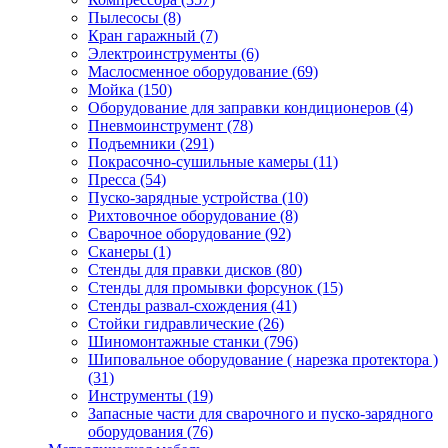
Пылесосы
(8)
Кран гаражный
(7)
Электроинструменты
(6)
Маслосменное оборудование
(69)
Мойка
(150)
Оборудование для заправки кондиционеров
(4)
Пневмоинструмент
(78)
Подъемники
(291)
Покрасочно-сушильные камеры
(11)
Пресса
(54)
Пуско-зарядные устройства
(10)
Рихтовочное оборудование
(8)
Сварочное оборудование
(92)
Сканеры
(1)
Стенды для правки дисков
(80)
Стенды для промывки форсунок
(15)
Стенды развал-схождения
(41)
Стойки гидравлические
(26)
Шиномонтажные станки
(796)
Шиповальное оборудование ( нарезка протектора )
(31)
Инструменты
(19)
Запасные части для сварочного и пуско-зарядного
оборудования
(76)