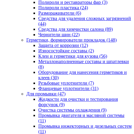
Полироли и реставраторы фар
(3)
Полироли пластика
(24)
Размораживатели
(6)
Средства для удаления сложных загрязнений
(44)
Средства для химчистки салона
(89)
Чернители шин
(22)
Герметики, формирователи прокладок
(148)
Защита от коррозии
(12)
Износостойкие составы
(2)
Клеи и герметики для кузова
(56)
Металлонаполненные составы и шпатлевки
(8)
Оборудование для нанесения герметиков и
клеев
(30)
Резьбовые уплотнители
(7)
Фланцевые уплотнители
(31)
Для промывки
(47)
Жидкости для очистки и тестирования
форсунок
(9)
Очистка системы охлаждения
(9)
Промывка двигателя и масляной системы
(11)
Промывка инжекторных и дизельных систем
(11)