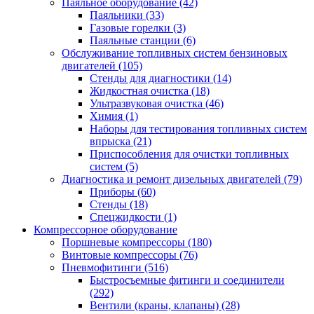
Паяльное оборудование
(42)
Паяльники
(33)
Газовые горелки
(3)
Паяльные станции
(6)
Обслуживание топливных систем бензиновых
двигателей
(105)
Стенды для диагностики
(14)
Жидкостная очистка
(18)
Ультразвуковая очистка
(46)
Химия
(1)
Наборы для тестирования топливных систем
впрыска
(21)
Приспособления для очистки топливных
систем
(5)
Диагностика и ремонт дизельных двигателей
(79)
Приборы
(60)
Стенды
(18)
Спецжидкости
(1)
Компрессорное оборудование
Поршневые компрессоры
(180)
Винтовые компрессоры
(76)
Пневмофитинги
(516)
Быстросъемные фитинги и соединители
(292)
Вентили (краны, клапаны)
(28)