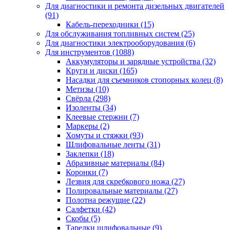
Для диагностики и ремонта дизельных двигателей
(91)
Кабель-переходники
(15)
Для обслуживания топливных систем
(25)
Для диагностики электрооборудования
(6)
Для инструментов
(1088)
Аккумуляторы и зарядные устройства
(32)
Круги и диски
(165)
Насадки для съемников стопорных колец
(8)
Метизы
(10)
Свёрла
(298)
Изоленты
(34)
Клеевые стержни
(7)
Маркеры
(2)
Хомуты и стяжки
(93)
Шлифовальные ленты
(31)
Заклепки
(18)
Абразивные материалы
(84)
Коронки
(7)
Лезвия для скребкового ножа
(27)
Полировальные материалы
(27)
Полотна режущие
(22)
Салфетки
(42)
Скобы
(5)
Тарелки шлифовальные
(9)