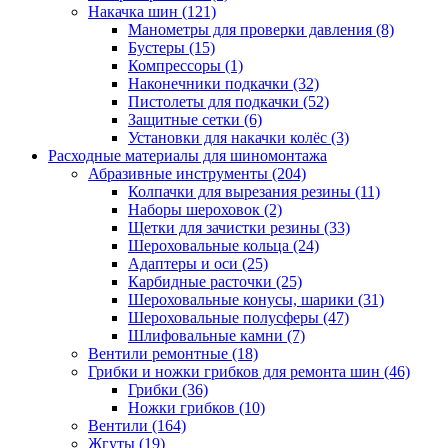
Накачка шин
(121)
Манометры для проверки давления
(8)
Бустеры
(15)
Компрессоры
(1)
Наконечники подкачки
(32)
Пистолеты для подкачки
(52)
Защитные сетки
(6)
Установки для накачки колёс
(3)
Расходные материалы для шиномонтажа
Абразивные инструменты
(204)
Колпачки для вырезания резины
(11)
Наборы шероховок
(2)
Щетки для зачистки резины
(33)
Шероховальные кольца
(24)
Адаптеры и оси
(25)
Карбидные расточки
(25)
Шероховальные конусы, шарики
(31)
Шероховальные полусферы
(47)
Шлифовальные камни
(7)
Вентили ремонтные
(18)
Грибки и ножки грибков для ремонта шин
(46)
Грибки
(36)
Ножки грибков
(10)
Вентили
(164)
Жгуты
(19)