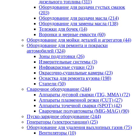
дизельного топлива
(311)
Оборудование для раздачи густых смазок
(203)
Оборудование для раздачи масла
(214)
Оборудование для замены масла
(138)
Тележки для бочек
(14)
Воронки и мерные емкости
(60)
Оборудование для мойки деталей и агрегатов
(44)
Оборудование для ремонта и покраски
автомобилей
(324)
Зоны подготовки
(26)
Измерительные системы
(3)
Инфракрасные сушки
(23)
Окрасочно-сушильные камеры
(23)
Оснастка для ремонта кузова
(198)
Стапели
(50)
Сварочное оборудование
(244)
Аппараты дуговой сварки (TIG, MMA)
(72)
Аппараты плазменной резки (CUT)
(27)
Аппараты точечной сварки (SPOT)
(42)
Сварочные полуавтоматы (MIG-MAG)
(90)
Пуско-зарядное оборудование
(244)
Генераторы (электростанции)
(25)
Оборудование для удаления выхлопных газов
(75)
Вентиляторы
(10)