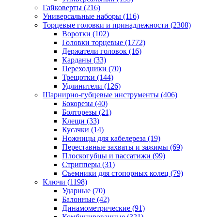
Гайковерты
(216)
Универсальные наборы
(116)
Торцевые головки и принадлежности
(2308)
Воротки
(102)
Головки торцевые
(1772)
Держатели головок
(16)
Карданы
(33)
Переходники
(70)
Трещотки
(144)
Удлинители
(126)
Шарнирно-губцевые инструменты
(406)
Бокорезы
(40)
Болторезы
(21)
Клещи
(33)
Кусачки
(14)
Ножницы для кабелереза
(19)
Переставные захваты и зажимы
(69)
Плоскогубцы и пассатижи
(99)
Стрипперы
(31)
Съемники для стопорных колец
(79)
Ключи
(1198)
Ударные
(70)
Балонные
(42)
Динамометрические
(91)
Комбинированные
(321)