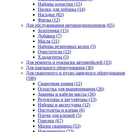
Наборы оснастки
(15)
Пилки для лобзика
(14)
Насадки
(82)
Фрезы
(12)
Для обслуживания автокондиционеров
(65)
Золотники
(15)
Добавки
(7)
Масла
(21)
Наборы резиновых колец
(5)
Очистители
(12)
Хладагенты
(5)
Для ремонта и покраски автомобилей
(33)
Для паяльного оборудования
(36)
Для сварочного и пуско-зарядного оборудования
(590)
Сварочная химия
(12)
Оснастка для выравнивания
(26)
Зажимы и кабели массы
(26)
Редукторы и регуляторы
(13)
Наборы и аксессуары
(12)
Пистолеты и клещи
(6)
Плечи для клещей
(5)
Горелки
(67)
Маски сварщика
(53)
Наконечники
(73)