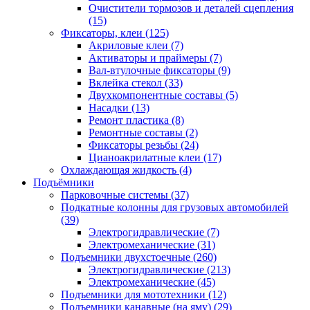
Очистители тормозов и деталей сцепления
(15)
Фиксаторы, клеи
(125)
Акриловые клеи
(7)
Активаторы и праймеры
(7)
Вал-втулочные фиксаторы
(9)
Вклейка стекол
(33)
Двухкомпонентные составы
(5)
Насадки
(13)
Ремонт пластика
(8)
Ремонтные составы
(2)
Фиксаторы резьбы
(24)
Цианоакрилатные клеи
(17)
Охлаждающая жидкость
(4)
Подъёмники
Парковочные системы
(37)
Подкатные колонны для грузовых автомобилей
(39)
Электрогидравлические
(7)
Электромеханические
(31)
Подъемники двухстоечные
(260)
Электрогидравлические
(213)
Электромеханические
(45)
Подъемники для мототехники
(12)
Подъемники канавные (на яму)
(29)