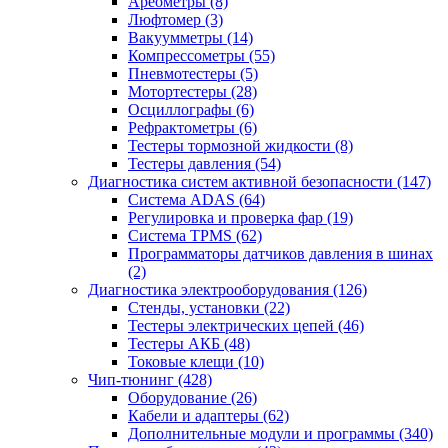
Ареометры
(8)
Люфтомер
(3)
Вакуумметры
(14)
Компрессометры
(55)
Пневмотестеры
(5)
Мотортестеры
(28)
Осциллографы
(6)
Рефрактометры
(6)
Тестеры тормозной жидкости
(8)
Тестеры давления
(54)
Диагностика систем активной безопасности
(147)
Система ADAS
(64)
Регулировка и проверка фар
(19)
Система TPMS
(62)
Программаторы датчиков давления в шинах
(2)
Диагностика электрооборудования
(126)
Стенды, установки
(22)
Тестеры электрических цепей
(46)
Тестеры АКБ
(48)
Токовые клещи
(10)
Чип-тюнинг
(428)
Оборудование
(26)
Кабели и адаптеры
(62)
Дополнительные модули и программы
(340)