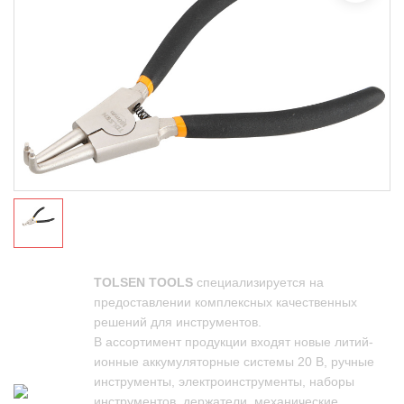
TOLSEN TOOLS
специализируется на
предоставлении комплексных качественных
решений для инструментов.
В ассортимент продукции входят новые литий-
ионные аккумуляторные системы 20 В, ручные
инструменты, электроинструменты, наборы
инструментов, держатели, механические