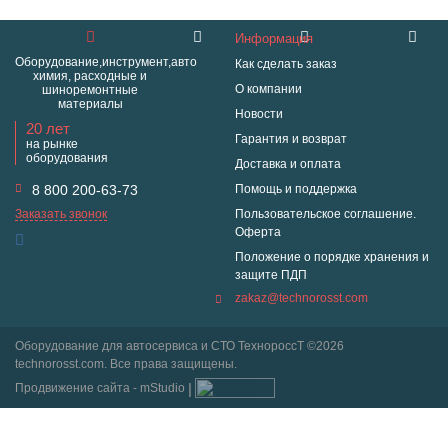
Информация
Оборудование,инструмент,авто
Как сделать заказ
химия, расходные и
О компании
шиноремонтные
материалы
Новости
20 лет
Гарантия и возврат
на рынке
оборудования
Доставка и оплата
8 800 200-63-73
Помощь и поддержка
Заказать звонок
Пользовательское соглашение.
Оферта
Положение о порядке хранения и
защите ПДП
zakaz@technorosst.com
Оборудование для автосервиса и СТО ТехнороссТ ©2026
technorosst.com. Все права защищены.
Продвижение сайта - mStudio