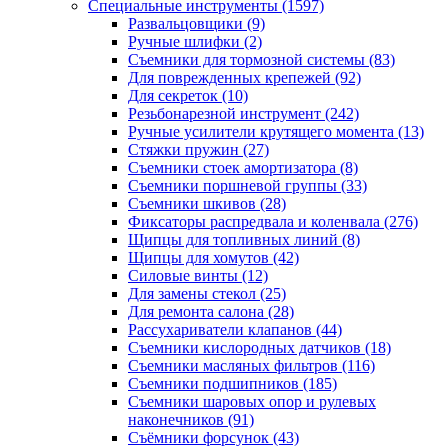
Специальные инструменты
(1597)
Развальцовщики
(9)
Ручные шлифки
(2)
Съемники для тормозной системы
(83)
Для поврежденных крепежей
(92)
Для секреток
(10)
Резьбонарезной инструмент
(242)
Ручные усилители крутящего момента
(13)
Стяжки пружин
(27)
Съемники стоек амортизатора
(8)
Съемники поршневой группы
(33)
Съемники шкивов
(28)
Фиксаторы распредвала и коленвала
(276)
Щипцы для топливных линий
(8)
Щипцы для хомутов
(42)
Силовые винты
(12)
Для замены стекол
(25)
Для ремонта салона
(28)
Рассухариватели клапанов
(44)
Съемники кислородных датчиков
(18)
Съемники масляных фильтров
(116)
Съемники подшипников
(185)
Съемники шаровых опор и рулевых
наконечников
(91)
Съёмники форсунок
(43)