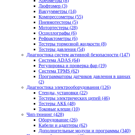
Ареометры
(8)
Люфтомер
(3)
Вакуумметры
(14)
Компрессометры
(55)
Пневмотестеры
(5)
Мотортестеры
(28)
Осциллографы
(6)
Рефрактометры
(6)
Тестеры тормозной жидкости
(8)
Тестеры давления
(54)
Диагностика систем активной безопасности
(147)
Система ADAS
(64)
Регулировка и проверка фар
(19)
Система TPMS
(62)
Программаторы датчиков давления в шинах
(2)
Диагностика электрооборудования
(126)
Стенды, установки
(22)
Тестеры электрических цепей
(46)
Тестеры АКБ
(48)
Токовые клещи
(10)
Чип-тюнинг
(428)
Оборудование
(26)
Кабели и адаптеры
(62)
Дополнительные модули и программы
(340)