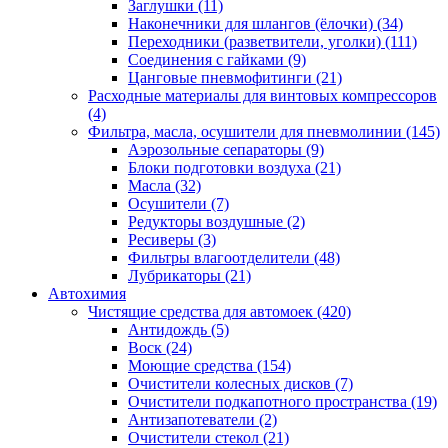
Заглушки
(11)
Наконечники для шлангов (ёлочки)
(34)
Переходники (разветвители, уголки)
(111)
Соединения с гайками
(9)
Цанговые пневмофитинги
(21)
Расходные материалы для винтовых компрессоров
(4)
Фильтра, масла, осушители для пневмолинии
(145)
Аэрозольные сепараторы
(9)
Блоки подготовки воздуха
(21)
Масла
(32)
Осушители
(7)
Редукторы воздушные
(2)
Ресиверы
(3)
Фильтры влагоотделители
(48)
Лубрикаторы
(21)
Автохимия
Чистящие средства для автомоек
(420)
Антидождь
(5)
Воск
(24)
Моющие средства
(154)
Очистители колесных дисков
(7)
Очистители подкапотного пространства
(19)
Антизапотеватели
(2)
Очистители стекол
(21)