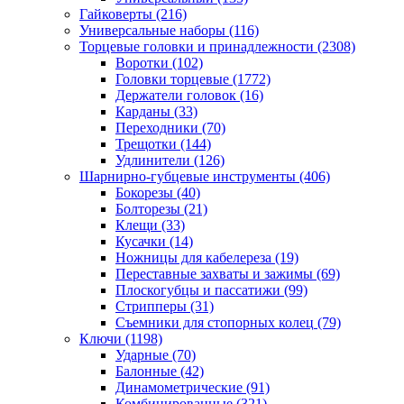
Гайковерты
(216)
Универсальные наборы
(116)
Торцевые головки и принадлежности
(2308)
Воротки
(102)
Головки торцевые
(1772)
Держатели головок
(16)
Карданы
(33)
Переходники
(70)
Трещотки
(144)
Удлинители
(126)
Шарнирно-губцевые инструменты
(406)
Бокорезы
(40)
Болторезы
(21)
Клещи
(33)
Кусачки
(14)
Ножницы для кабелереза
(19)
Переставные захваты и зажимы
(69)
Плоскогубцы и пассатижи
(99)
Стрипперы
(31)
Съемники для стопорных колец
(79)
Ключи
(1198)
Ударные
(70)
Балонные
(42)
Динамометрические
(91)
Комбинированные
(321)