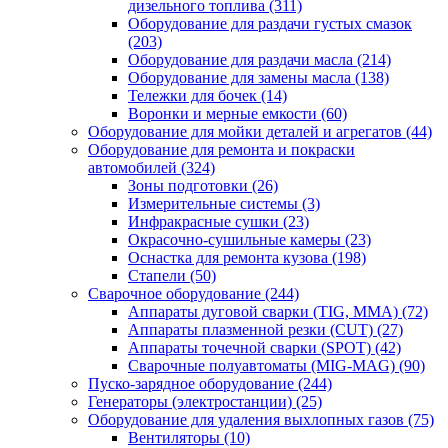
дизельного топлива
(311)
Оборудование для раздачи густых смазок
(203)
Оборудование для раздачи масла
(214)
Оборудование для замены масла
(138)
Тележки для бочек
(14)
Воронки и мерные емкости
(60)
Оборудование для мойки деталей и агрегатов
(44)
Оборудование для ремонта и покраски
автомобилей
(324)
Зоны подготовки
(26)
Измерительные системы
(3)
Инфракрасные сушки
(23)
Окрасочно-сушильные камеры
(23)
Оснастка для ремонта кузова
(198)
Стапели
(50)
Сварочное оборудование
(244)
Аппараты дуговой сварки (TIG, MMA)
(72)
Аппараты плазменной резки (CUT)
(27)
Аппараты точечной сварки (SPOT)
(42)
Сварочные полуавтоматы (MIG-MAG)
(90)
Пуско-зарядное оборудование
(244)
Генераторы (электростанции)
(25)
Оборудование для удаления выхлопных газов
(75)
Вентиляторы
(10)