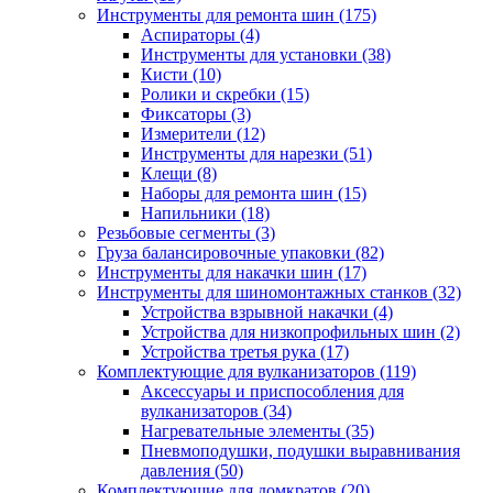
Инструменты для ремонта шин
(175)
Аспираторы
(4)
Инструменты для установки
(38)
Кисти
(10)
Ролики и скребки
(15)
Фиксаторы
(3)
Измерители
(12)
Инструменты для нарезки
(51)
Клещи
(8)
Наборы для ремонта шин
(15)
Напильники
(18)
Резьбовые сегменты
(3)
Груза балансировочные упаковки
(82)
Инструменты для накачки шин
(17)
Инструменты для шиномонтажных станков
(32)
Устройства взрывной накачки
(4)
Устройства для низкопрофильных шин
(2)
Устройства третья рука
(17)
Комплектующие для вулканизаторов
(119)
Аксессуары и приспособления для
вулканизаторов
(34)
Нагревательные элементы
(35)
Пневмоподушки, подушки выравнивания
давления
(50)
Комплектующие для домкратов
(20)