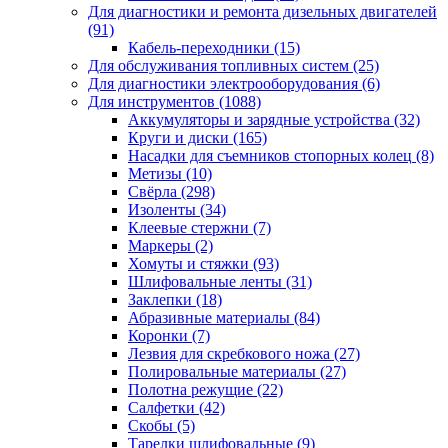
Для диагностики и ремонта дизельных двигателей
(91)
Кабель-переходники
(15)
Для обслуживания топливных систем
(25)
Для диагностики электрооборудования
(6)
Для инструментов
(1088)
Аккумуляторы и зарядные устройства
(32)
Круги и диски
(165)
Насадки для съемников стопорных колец
(8)
Метизы
(10)
Свёрла
(298)
Изоленты
(34)
Клеевые стержни
(7)
Маркеры
(2)
Хомуты и стяжки
(93)
Шлифовальные ленты
(31)
Заклепки
(18)
Абразивные материалы
(84)
Коронки
(7)
Лезвия для скребкового ножа
(27)
Полировальные материалы
(27)
Полотна режущие
(22)
Салфетки
(42)
Скобы
(5)
Тарелки шлифовальные
(9)