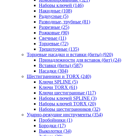
Наборы ключей
(146)
Накидные
(108)
Радиусные
(5)
Разводные, трубные
(81)
Разрезные
(25)
Рожковые
(90)
Свечные
(11)
Торцевые
(72)
Трещоточные
(135)
Торцевые насадки и вставки (биты)
(920)
Принадлежности для вставок (бит)
(24)
Вставки (биты)
(587)
Насадки
(304)
Шестигранники и TORX
(240)
Ключи SPLINE
(5)
Ключи TORX
(61)
Ключи шестигранные
(117)
Наборы ключей SPLINE
(3)
Наборы ключей TORX
(20)
Наборы шестигранников
(32)
Ударно-режущие инструменты
(354)
Пробойники
(1)
Бородки
(17)
Выколотки
(34)