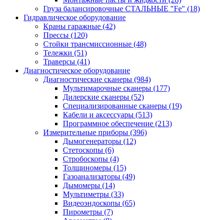
Груза балансировочные СТАЛЬНЫЕ "Fe"
(18)
Гидравлическое оборудование
Краны гаражные
(42)
Прессы
(120)
Стойки трансмиссионные
(48)
Тележки
(51)
Траверсы
(41)
Диагностическое оборудование
Диагностические сканеры
(984)
Мультимарочные сканеры
(177)
Дилерские сканеры
(52)
Специализированные сканеры
(19)
Кабели и аксессуары
(513)
Программное обеспечение
(213)
Измерительные приборы
(396)
Дымогенераторы
(12)
Стетоскопы
(6)
Стробоскопы
(4)
Толщиномеры
(15)
Газоанализаторы
(49)
Дымомеры
(14)
Мультиметры
(33)
Видеоэндоскопы
(65)
Пирометры
(7)