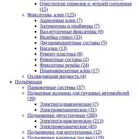
Очистители тормозов и деталей сцепления
(15)
Фиксаторы, клеи
(125)
Акриловые клеи
(7)
Активаторы и праймеры
(7)
Вал-втулочные фиксаторы
(9)
Вклейка стекол
(33)
Двухкомпонентные составы
(5)
Насадки
(13)
Ремонт пластика
(8)
Ремонтные составы
(2)
Фиксаторы резьбы
(24)
Цианоакрилатные клеи
(17)
Охлаждающая жидкость
(4)
Подъёмники
Парковочные системы
(37)
Подкатные колонны для грузовых автомобилей
(39)
Электрогидравлические
(7)
Электромеханические
(31)
Подъемники двухстоечные
(260)
Электрогидравлические
(213)
Электромеханические
(45)
Подъемники для мототехники
(12)
Подъемники канавные (на яму)
(29)