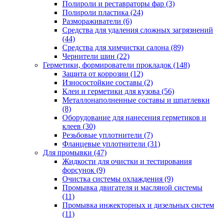
Полироли и реставраторы фар
(3)
Полироли пластика
(24)
Размораживатели
(6)
Средства для удаления сложных загрязнений
(44)
Средства для химчистки салона
(89)
Чернители шин
(22)
Герметики, формирователи прокладок
(148)
Защита от коррозии
(12)
Износостойкие составы
(2)
Клеи и герметики для кузова
(56)
Металлонаполненные составы и шпатлевки
(8)
Оборудование для нанесения герметиков и
клеев
(30)
Резьбовые уплотнители
(7)
Фланцевые уплотнители
(31)
Для промывки
(47)
Жидкости для очистки и тестирования
форсунок
(9)
Очистка системы охлаждения
(9)
Промывка двигателя и масляной системы
(11)
Промывка инжекторных и дизельных систем
(11)