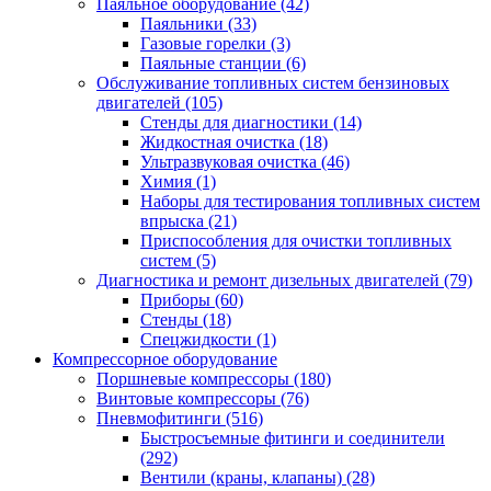
Паяльное оборудование
(42)
Паяльники
(33)
Газовые горелки
(3)
Паяльные станции
(6)
Обслуживание топливных систем бензиновых
двигателей
(105)
Стенды для диагностики
(14)
Жидкостная очистка
(18)
Ультразвуковая очистка
(46)
Химия
(1)
Наборы для тестирования топливных систем
впрыска
(21)
Приспособления для очистки топливных
систем
(5)
Диагностика и ремонт дизельных двигателей
(79)
Приборы
(60)
Стенды
(18)
Спецжидкости
(1)
Компрессорное оборудование
Поршневые компрессоры
(180)
Винтовые компрессоры
(76)
Пневмофитинги
(516)
Быстросъемные фитинги и соединители
(292)
Вентили (краны, клапаны)
(28)