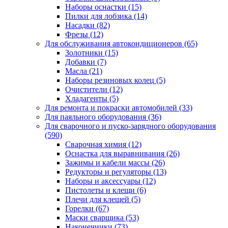
Наборы оснастки
(15)
Пилки для лобзика
(14)
Насадки
(82)
Фрезы
(12)
Для обслуживания автокондиционеров
(65)
Золотники
(15)
Добавки
(7)
Масла
(21)
Наборы резиновых колец
(5)
Очистители
(12)
Хладагенты
(5)
Для ремонта и покраски автомобилей
(33)
Для паяльного оборудования
(36)
Для сварочного и пуско-зарядного оборудования
(590)
Сварочная химия
(12)
Оснастка для выравнивания
(26)
Зажимы и кабели массы
(26)
Редукторы и регуляторы
(13)
Наборы и аксессуары
(12)
Пистолеты и клещи
(6)
Плечи для клещей
(5)
Горелки
(67)
Маски сварщика
(53)
Наконечники
(73)