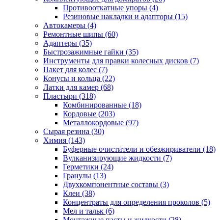
Противооткатные упоры
(4)
Резиновые накладки и адапторы
(15)
Автокамеры
(4)
Ремонтные шипы
(60)
Адаптеры
(35)
Быстрозажимные гайки
(35)
Инструменты для правки колесных дисков
(7)
Пакет для колес
(7)
Конусы и кольца
(22)
Латки для камер
(68)
Пластыри
(318)
Комбинированные
(18)
Кордовые
(203)
Металлокордовые
(97)
Сырая резина
(30)
Химия
(143)
Буферные очистители и обезжириватели
(18)
Вулканизирующие жидкости
(7)
Герметики
(24)
Гранулы
(13)
Двухкомпонентные составы
(3)
Клеи
(38)
Концентраты для определения проколов
(5)
Мел и тальк
(6)
Монтажные пасты и жидкости
(28)