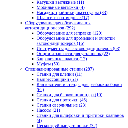
Катушки вытяжные
(11)
Мобильные вытяжки
(4)
Насадки, тройники, аксессуары
(33)
Шланги газоотводные
(17)
Оборудование для обслуживания
автокондиционеров
(292)
Оборудование для заправки
(120)
Оборудование для промывки и очистки
автокондиционеров
(16)
Инструменты для автокондиционеров
(63)
Опции и запчасти для установок
(22)
Заправочные шланги
(17)
Муфты
(50)
Специализированные станки
(287)
Станки для клепки
(11)
Выпрессовщики
(51)
Кантователи и стенды для разборки/сборки
(62)
Станки для блоков цилиндра
(10)
Станки для проточки
(46)
Станки сверлильные
(23)
Насосы
(21)
Станки для шлифовки и притирки клапанов
(4)
Пескоструйные установки
(32)