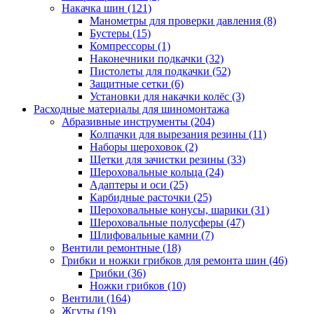
Накачка шин
(121)
Манометры для проверки давления
(8)
Бустеры
(15)
Компрессоры
(1)
Наконечники подкачки
(32)
Пистолеты для подкачки
(52)
Защитные сетки
(6)
Установки для накачки колёс
(3)
Расходные материалы для шиномонтажа
Абразивные инструменты
(204)
Колпачки для вырезания резины
(11)
Наборы шероховок
(2)
Щетки для зачистки резины
(33)
Шероховальные кольца
(24)
Адаптеры и оси
(25)
Карбидные расточки
(25)
Шероховальные конусы, шарики
(31)
Шероховальные полусферы
(47)
Шлифовальные камни
(7)
Вентили ремонтные
(18)
Грибки и ножки грибков для ремонта шин
(46)
Грибки
(36)
Ножки грибков
(10)
Вентили
(164)
Жгуты
(19)