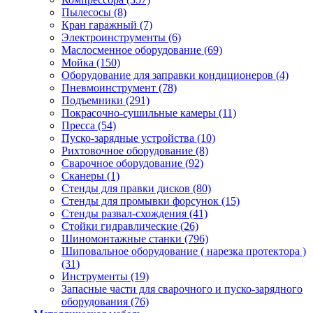
Пылесосы
(8)
Кран гаражный
(7)
Электроинструменты
(6)
Маслосменное оборудование
(69)
Мойка
(150)
Оборудование для заправки кондиционеров
(4)
Пневмоинструмент
(78)
Подъемники
(291)
Покрасочно-сушильные камеры
(11)
Пресса
(54)
Пуско-зарядные устройства
(10)
Рихтовочное оборудование
(8)
Сварочное оборудование
(92)
Сканеры
(1)
Стенды для правки дисков
(80)
Стенды для промывки форсунок
(15)
Стенды развал-схождения
(41)
Стойки гидравлические
(26)
Шиномонтажные станки
(796)
Шиповальное оборудование ( нарезка протектора )
(31)
Инструменты
(19)
Запасные части для сварочного и пуско-зарядного
оборудования
(76)