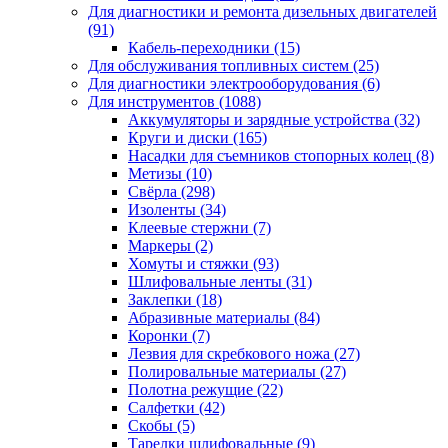
Для диагностики и ремонта дизельных двигателей
(91)
Кабель-переходники
(15)
Для обслуживания топливных систем
(25)
Для диагностики электрооборудования
(6)
Для инструментов
(1088)
Аккумуляторы и зарядные устройства
(32)
Круги и диски
(165)
Насадки для съемников стопорных колец
(8)
Метизы
(10)
Свёрла
(298)
Изоленты
(34)
Клеевые стержни
(7)
Маркеры
(2)
Хомуты и стяжки
(93)
Шлифовальные ленты
(31)
Заклепки
(18)
Абразивные материалы
(84)
Коронки
(7)
Лезвия для скребкового ножа
(27)
Полировальные материалы
(27)
Полотна режущие
(22)
Салфетки
(42)
Скобы
(5)
Тарелки шлифовальные
(9)