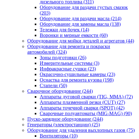
дизельного топлива
(311)
Оборудование для раздачи густых смазок
(203)
Оборудование для раздачи масла
(214)
Оборудование для замены масла
(138)
Тележки для бочек
(14)
Воронки и мерные емкости
(60)
Оборудование для мойки деталей и агрегатов
(44)
Оборудование для ремонта и покраски
автомобилей
(324)
Зоны подготовки
(26)
Измерительные системы
(3)
Инфракрасные сушки
(23)
Окрасочно-сушильные камеры
(23)
Оснастка для ремонта кузова
(198)
Стапели
(50)
Сварочное оборудование
(244)
Аппараты дуговой сварки (TIG, MMA)
(72)
Аппараты плазменной резки (CUT)
(27)
Аппараты точечной сварки (SPOT)
(42)
Сварочные полуавтоматы (MIG-MAG)
(90)
Пуско-зарядное оборудование
(244)
Генераторы (электростанции)
(25)
Оборудование для удаления выхлопных газов
(75)
Вентиляторы
(10)