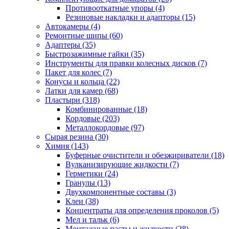
Противооткатные упоры
(4)
Резиновые накладки и адапторы
(15)
Автокамеры
(4)
Ремонтные шипы
(60)
Адаптеры
(35)
Быстрозажимные гайки
(35)
Инструменты для правки колесных дисков
(7)
Пакет для колес
(7)
Конусы и кольца
(22)
Латки для камер
(68)
Пластыри
(318)
Комбинированные
(18)
Кордовые
(203)
Металлокордовые
(97)
Сырая резина
(30)
Химия
(143)
Буферные очистители и обезжириватели
(18)
Вулканизирующие жидкости
(7)
Герметики
(24)
Гранулы
(13)
Двухкомпонентные составы
(3)
Клеи
(38)
Концентраты для определения проколов
(5)
Мел и тальк
(6)
Монтажные пасты и жидкости
(28)