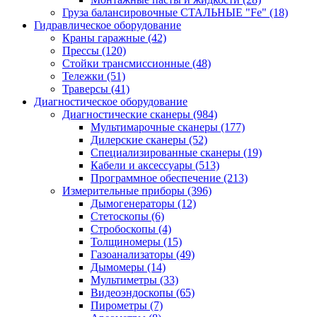
Груза балансировочные СТАЛЬНЫЕ "Fe"
(18)
Гидравлическое оборудование
Краны гаражные
(42)
Прессы
(120)
Стойки трансмиссионные
(48)
Тележки
(51)
Траверсы
(41)
Диагностическое оборудование
Диагностические сканеры
(984)
Мультимарочные сканеры
(177)
Дилерские сканеры
(52)
Специализированные сканеры
(19)
Кабели и аксессуары
(513)
Программное обеспечение
(213)
Измерительные приборы
(396)
Дымогенераторы
(12)
Стетоскопы
(6)
Стробоскопы
(4)
Толщиномеры
(15)
Газоанализаторы
(49)
Дымомеры
(14)
Мультиметры
(33)
Видеоэндоскопы
(65)
Пирометры
(7)