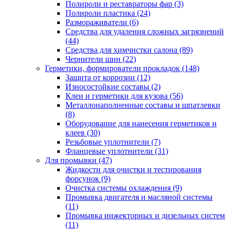
Полироли и реставраторы фар
(3)
Полироли пластика
(24)
Размораживатели
(6)
Средства для удаления сложных загрязнений
(44)
Средства для химчистки салона
(89)
Чернители шин
(22)
Герметики, формирователи прокладок
(148)
Защита от коррозии
(12)
Износостойкие составы
(2)
Клеи и герметики для кузова
(56)
Металлонаполненные составы и шпатлевки
(8)
Оборудование для нанесения герметиков и
клеев
(30)
Резьбовые уплотнители
(7)
Фланцевые уплотнители
(31)
Для промывки
(47)
Жидкости для очистки и тестирования
форсунок
(9)
Очистка системы охлаждения
(9)
Промывка двигателя и масляной системы
(11)
Промывка инжекторных и дизельных систем
(11)