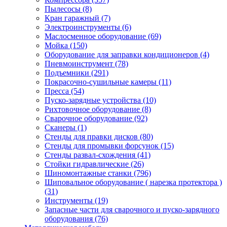
Пылесосы
(8)
Кран гаражный
(7)
Электроинструменты
(6)
Маслосменное оборудование
(69)
Мойка
(150)
Оборудование для заправки кондиционеров
(4)
Пневмоинструмент
(78)
Подъемники
(291)
Покрасочно-сушильные камеры
(11)
Пресса
(54)
Пуско-зарядные устройства
(10)
Рихтовочное оборудование
(8)
Сварочное оборудование
(92)
Сканеры
(1)
Стенды для правки дисков
(80)
Стенды для промывки форсунок
(15)
Стенды развал-схождения
(41)
Стойки гидравлические
(26)
Шиномонтажные станки
(796)
Шиповальное оборудование ( нарезка протектора )
(31)
Инструменты
(19)
Запасные части для сварочного и пуско-зарядного
оборудования
(76)