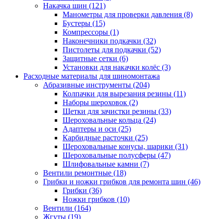
Накачка шин
(121)
Манометры для проверки давления
(8)
Бустеры
(15)
Компрессоры
(1)
Наконечники подкачки
(32)
Пистолеты для подкачки
(52)
Защитные сетки
(6)
Установки для накачки колёс
(3)
Расходные материалы для шиномонтажа
Абразивные инструменты
(204)
Колпачки для вырезания резины
(11)
Наборы шероховок
(2)
Щетки для зачистки резины
(33)
Шероховальные кольца
(24)
Адаптеры и оси
(25)
Карбидные расточки
(25)
Шероховальные конусы, шарики
(31)
Шероховальные полусферы
(47)
Шлифовальные камни
(7)
Вентили ремонтные
(18)
Грибки и ножки грибков для ремонта шин
(46)
Грибки
(36)
Ножки грибков
(10)
Вентили
(164)
Жгуты
(19)