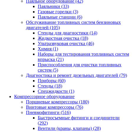
Паяльное оборудование
(42)
Паяльники
(33)
Газовые горелки
(3)
Паяльные станции
(6)
Обслуживание топливных систем бензиновых
двигателей
(105)
Стенды для диагностики
(14)
Жидкостная очистка
(18)
Ультразвуковая очистка
(46)
Химия
(1)
Наборы для тестирования топливных систем
впрыска
(21)
Приспособления для очистки топливных
систем
(5)
Диагностика и ремонт дизельных двигателей
(79)
Приборы
(60)
Стенды
(18)
Спецжидкости
(1)
Компрессорное оборудование
Поршневые компрессоры
(180)
Винтовые компрессоры
(76)
Пневмофитинги
(516)
Быстросъемные фитинги и соединители
(292)
Вентили (краны, клапаны)
(28)