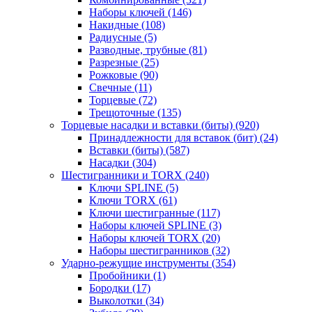
Наборы ключей
(146)
Накидные
(108)
Радиусные
(5)
Разводные, трубные
(81)
Разрезные
(25)
Рожковые
(90)
Свечные
(11)
Торцевые
(72)
Трещоточные
(135)
Торцевые насадки и вставки (биты)
(920)
Принадлежности для вставок (бит)
(24)
Вставки (биты)
(587)
Насадки
(304)
Шестигранники и TORX
(240)
Ключи SPLINE
(5)
Ключи TORX
(61)
Ключи шестигранные
(117)
Наборы ключей SPLINE
(3)
Наборы ключей TORX
(20)
Наборы шестигранников
(32)
Ударно-режущие инструменты
(354)
Пробойники
(1)
Бородки
(17)
Выколотки
(34)