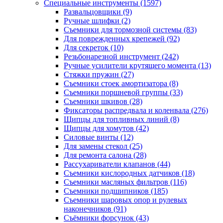
Специальные инструменты
(1597)
Развальцовщики
(9)
Ручные шлифки
(2)
Съемники для тормозной системы
(83)
Для поврежденных крепежей
(92)
Для секреток
(10)
Резьбонарезной инструмент
(242)
Ручные усилители крутящего момента
(13)
Стяжки пружин
(27)
Съемники стоек амортизатора
(8)
Съемники поршневой группы
(33)
Съемники шкивов
(28)
Фиксаторы распредвала и коленвала
(276)
Щипцы для топливных линий
(8)
Щипцы для хомутов
(42)
Силовые винты
(12)
Для замены стекол
(25)
Для ремонта салона
(28)
Рассухариватели клапанов
(44)
Съемники кислородных датчиков
(18)
Съемники масляных фильтров
(116)
Съемники подшипников
(185)
Съемники шаровых опор и рулевых
наконечников
(91)
Съёмники форсунок
(43)