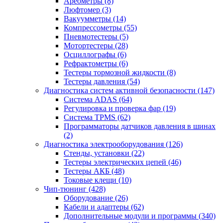
Ареометры
(8)
Люфтомер
(3)
Вакуумметры
(14)
Компрессометры
(55)
Пневмотестеры
(5)
Мотортестеры
(28)
Осциллографы
(6)
Рефрактометры
(6)
Тестеры тормозной жидкости
(8)
Тестеры давления
(54)
Диагностика систем активной безопасности
(147)
Система ADAS
(64)
Регулировка и проверка фар
(19)
Система TPMS
(62)
Программаторы датчиков давления в шинах
(2)
Диагностика электрооборудования
(126)
Стенды, установки
(22)
Тестеры электрических цепей
(46)
Тестеры АКБ
(48)
Токовые клещи
(10)
Чип-тюнинг
(428)
Оборудование
(26)
Кабели и адаптеры
(62)
Дополнительные модули и программы
(340)