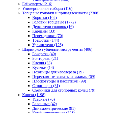
Гайковерты
(216)
Универсальные наборы
(116)
Торцевые головки и принадлежности
(2308)
Воротки
(102)
Головки торцевые
(1772)
Держатели головок
(16)
Карданы
(33)
Переходники
(70)
Трещотки
(144)
Удлинители
(126)
Шарнирно-губцевые инструменты
(406)
Бокорезы
(40)
Болторезы
(21)
Клещи
(33)
Кусачки
(14)
Ножницы для кабелереза
(19)
Переставные захваты и зажимы
(69)
Плоскогубцы и пассатижи
(99)
Стрипперы
(31)
Съемники для стопорных колец
(79)
Ключи
(1198)
Ударные
(70)
Балонные
(42)
Динамометрические
(91)
Комбинированные
(321)