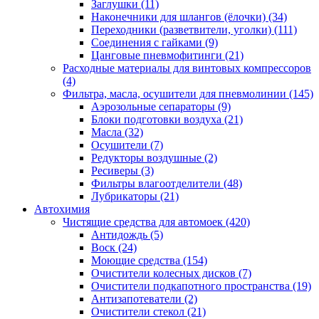
Заглушки
(11)
Наконечники для шлангов (ёлочки)
(34)
Переходники (разветвители, уголки)
(111)
Соединения с гайками
(9)
Цанговые пневмофитинги
(21)
Расходные материалы для винтовых компрессоров
(4)
Фильтра, масла, осушители для пневмолинии
(145)
Аэрозольные сепараторы
(9)
Блоки подготовки воздуха
(21)
Масла
(32)
Осушители
(7)
Редукторы воздушные
(2)
Ресиверы
(3)
Фильтры влагоотделители
(48)
Лубрикаторы
(21)
Автохимия
Чистящие средства для автомоек
(420)
Антидождь
(5)
Воск
(24)
Моющие средства
(154)
Очистители колесных дисков
(7)
Очистители подкапотного пространства
(19)
Антизапотеватели
(2)
Очистители стекол
(21)