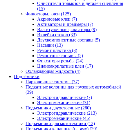
Очистители тормозов и деталей сцепления
(15)
Фиксаторы, клеи
(125)
Акриловые клеи
(7)
Активаторы и праймеры
(7)
Вал-втулочные фиксаторы
(9)
Вклейка стекол
(33)
Двухкомпонентные составы
(5)
Насадки
(13)
Ремонт пластика
(8)
Ремонтные составы
(2)
Фиксаторы резьбы
(24)
Цианоакрилатные клеи
(17)
Охлаждающая жидкость
(4)
Подъёмники
Парковочные системы
(37)
Подкатные колонны для грузовых автомобилей
(39)
Электрогидравлические
(7)
Электромеханические
(31)
Подъемники двухстоечные
(260)
Электрогидравлические
(213)
Электромеханические
(45)
Подъемники для мототехники
(12)
Подъемники канавные (на яму)
(29)