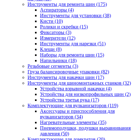
Инструменты для ремонта шин
(175)
Аспираторы
(4)
Инструменты для установки
(38)
Кисти
(10)
Ролики и скребки
(15)
Фиксаторы
(3)
Измерители
(12)
Инструменты для нарезки
(51)
Клещи
(8)
Наборы для ремонта шин
(15)
Напильники
(18)
Резьбовые сегменты
(3)
Груза балансировочные упаковки
(82)
Инструменты для накачки шин
(17)
Инструменты для шиномонтажных станков
(32)
Устройства взрывной накачки
(4)
Устройства для низкопрофильных шин
(2)
Устройства третья рука
(17)
Комплектующие для вулканизаторов
(119)
Аксессуары и приспособления для
вулканизаторов
(34)
Нагревательные элементы
(35)
Пневмоподушки, подушки выравнивания
давления
(50)
Комплектующие для домкратов
(20)