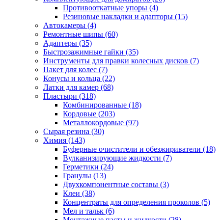
Противооткатные упоры
(4)
Резиновые накладки и адапторы
(15)
Автокамеры
(4)
Ремонтные шипы
(60)
Адаптеры
(35)
Быстрозажимные гайки
(35)
Инструменты для правки колесных дисков
(7)
Пакет для колес
(7)
Конусы и кольца
(22)
Латки для камер
(68)
Пластыри
(318)
Комбинированные
(18)
Кордовые
(203)
Металлокордовые
(97)
Сырая резина
(30)
Химия
(143)
Буферные очистители и обезжириватели
(18)
Вулканизирующие жидкости
(7)
Герметики
(24)
Гранулы
(13)
Двухкомпонентные составы
(3)
Клеи
(38)
Концентраты для определения проколов
(5)
Мел и тальк
(6)
Монтажные пасты и жидкости
(28)