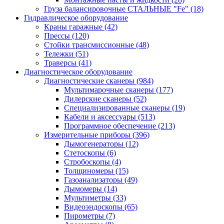
Груза балансировочные СТАЛЬНЫЕ "Fe"
(18)
Гидравлическое оборудование
Краны гаражные
(42)
Прессы
(120)
Стойки трансмиссионные
(48)
Тележки
(51)
Траверсы
(41)
Диагностическое оборудование
Диагностические сканеры
(984)
Мультимарочные сканеры
(177)
Дилерские сканеры
(52)
Специализированные сканеры
(19)
Кабели и аксессуары
(513)
Программное обеспечение
(213)
Измерительные приборы
(396)
Дымогенераторы
(12)
Стетоскопы
(6)
Стробоскопы
(4)
Толщиномеры
(15)
Газоанализаторы
(49)
Дымомеры
(14)
Мультиметры
(33)
Видеоэндоскопы
(65)
Пирометры
(7)