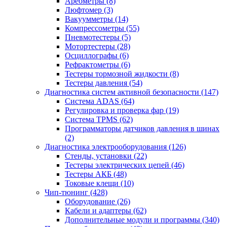
Ареометры
(8)
Люфтомер
(3)
Вакуумметры
(14)
Компрессометры
(55)
Пневмотестеры
(5)
Мотортестеры
(28)
Осциллографы
(6)
Рефрактометры
(6)
Тестеры тормозной жидкости
(8)
Тестеры давления
(54)
Диагностика систем активной безопасности
(147)
Система ADAS
(64)
Регулировка и проверка фар
(19)
Система TPMS
(62)
Программаторы датчиков давления в шинах
(2)
Диагностика электрооборудования
(126)
Стенды, установки
(22)
Тестеры электрических цепей
(46)
Тестеры АКБ
(48)
Токовые клещи
(10)
Чип-тюнинг
(428)
Оборудование
(26)
Кабели и адаптеры
(62)
Дополнительные модули и программы
(340)