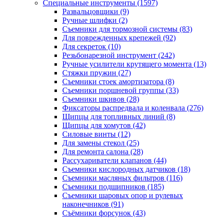
Специальные инструменты
(1597)
Развальцовщики
(9)
Ручные шлифки
(2)
Съемники для тормозной системы
(83)
Для поврежденных крепежей
(92)
Для секреток
(10)
Резьбонарезной инструмент
(242)
Ручные усилители крутящего момента
(13)
Стяжки пружин
(27)
Съемники стоек амортизатора
(8)
Съемники поршневой группы
(33)
Съемники шкивов
(28)
Фиксаторы распредвала и коленвала
(276)
Щипцы для топливных линий
(8)
Щипцы для хомутов
(42)
Силовые винты
(12)
Для замены стекол
(25)
Для ремонта салона
(28)
Рассухариватели клапанов
(44)
Съемники кислородных датчиков
(18)
Съемники масляных фильтров
(116)
Съемники подшипников
(185)
Съемники шаровых опор и рулевых
наконечников
(91)
Съёмники форсунок
(43)