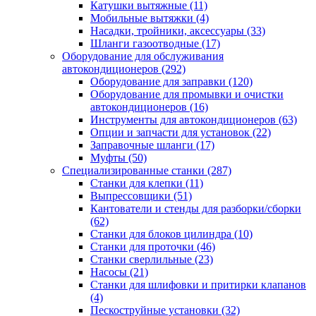
Катушки вытяжные
(11)
Мобильные вытяжки
(4)
Насадки, тройники, аксессуары
(33)
Шланги газоотводные
(17)
Оборудование для обслуживания
автокондиционеров
(292)
Оборудование для заправки
(120)
Оборудование для промывки и очистки
автокондиционеров
(16)
Инструменты для автокондиционеров
(63)
Опции и запчасти для установок
(22)
Заправочные шланги
(17)
Муфты
(50)
Специализированные станки
(287)
Станки для клепки
(11)
Выпрессовщики
(51)
Кантователи и стенды для разборки/сборки
(62)
Станки для блоков цилиндра
(10)
Станки для проточки
(46)
Станки сверлильные
(23)
Насосы
(21)
Станки для шлифовки и притирки клапанов
(4)
Пескоструйные установки
(32)