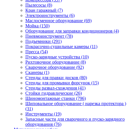
Пылесосы
(8)
Кран гаражный
(7)
Электроинструменты
(6)
Маслосменное оборудование
(69)
Мойка
(150)
Оборудование для заправки кондиционеров
(4)
Пневмоинструмент
(78)
Подъемники
(291)
Покрасочно-сушильные камеры
(11)
Пресса
(54)
Пуско-зарядные устройства
(10)
Рихтовочное оборудование
(8)
Сварочное оборудование
(92)
Сканеры
(1)
Стенды для правки дисков
(80)
Стенды для промывки форсунок
(15)
Стенды развал-схождения
(41)
Стойки гидравлические
(26)
Шиномонтажные станки
(796)
Шиповальное оборудование ( нарезка протектора )
(31)
Инструменты
(19)
Запасные части для сварочного и пуско-зарядного
оборудования
(76)