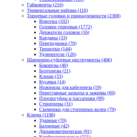
Гайковерты
(216)
Универсальные наборы
(116)
Торцевые головки и принадлежности
(2308)
Воротки
(102)
Головки торцевые
(1772)
Держатели головок
(16)
Карданы
(33)
Переходники
(70)
Трещотки
(144)
Удлинители
(126)
Шарнирно-губцевые инструменты
(406)
Бокорезы
(40)
Болторезы
(21)
Клещи
(33)
Кусачки
(14)
Ножницы для кабелереза
(19)
Переставные захваты и зажимы
(69)
Плоскогубцы и пассатижи
(99)
Стрипперы
(31)
Съемники для стопорных колец
(79)
Ключи
(1198)
Ударные
(70)
Балонные
(42)
Динамометрические
(91)
Комбинированные
(321)