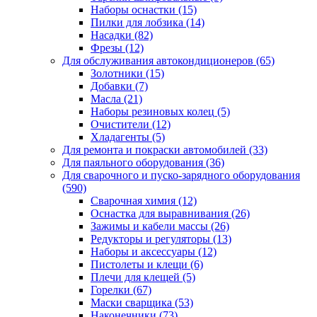
Наборы оснастки
(15)
Пилки для лобзика
(14)
Насадки
(82)
Фрезы
(12)
Для обслуживания автокондиционеров
(65)
Золотники
(15)
Добавки
(7)
Масла
(21)
Наборы резиновых колец
(5)
Очистители
(12)
Хладагенты
(5)
Для ремонта и покраски автомобилей
(33)
Для паяльного оборудования
(36)
Для сварочного и пуско-зарядного оборудования
(590)
Сварочная химия
(12)
Оснастка для выравнивания
(26)
Зажимы и кабели массы
(26)
Редукторы и регуляторы
(13)
Наборы и аксессуары
(12)
Пистолеты и клещи
(6)
Плечи для клещей
(5)
Горелки
(67)
Маски сварщика
(53)
Наконечники
(73)