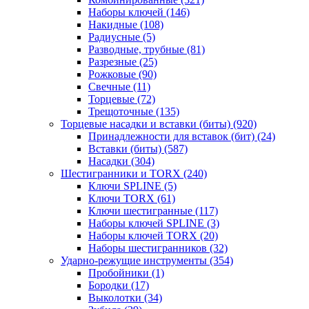
Наборы ключей
(146)
Накидные
(108)
Радиусные
(5)
Разводные, трубные
(81)
Разрезные
(25)
Рожковые
(90)
Свечные
(11)
Торцевые
(72)
Трещоточные
(135)
Торцевые насадки и вставки (биты)
(920)
Принадлежности для вставок (бит)
(24)
Вставки (биты)
(587)
Насадки
(304)
Шестигранники и TORX
(240)
Ключи SPLINE
(5)
Ключи TORX
(61)
Ключи шестигранные
(117)
Наборы ключей SPLINE
(3)
Наборы ключей TORX
(20)
Наборы шестигранников
(32)
Ударно-режущие инструменты
(354)
Пробойники
(1)
Бородки
(17)
Выколотки
(34)