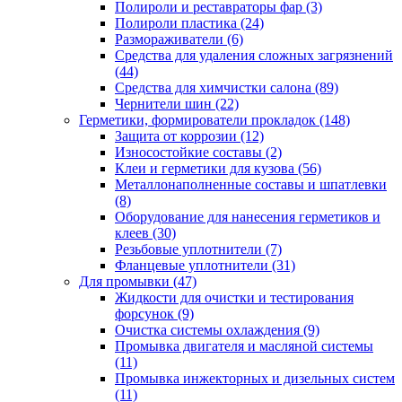
Полироли и реставраторы фар
(3)
Полироли пластика
(24)
Размораживатели
(6)
Средства для удаления сложных загрязнений
(44)
Средства для химчистки салона
(89)
Чернители шин
(22)
Герметики, формирователи прокладок
(148)
Защита от коррозии
(12)
Износостойкие составы
(2)
Клеи и герметики для кузова
(56)
Металлонаполненные составы и шпатлевки
(8)
Оборудование для нанесения герметиков и
клеев
(30)
Резьбовые уплотнители
(7)
Фланцевые уплотнители
(31)
Для промывки
(47)
Жидкости для очистки и тестирования
форсунок
(9)
Очистка системы охлаждения
(9)
Промывка двигателя и масляной системы
(11)
Промывка инжекторных и дизельных систем
(11)