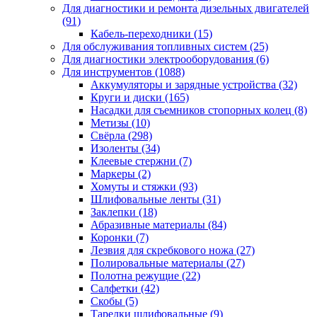
Для диагностики и ремонта дизельных двигателей
(91)
Кабель-переходники
(15)
Для обслуживания топливных систем
(25)
Для диагностики электрооборудования
(6)
Для инструментов
(1088)
Аккумуляторы и зарядные устройства
(32)
Круги и диски
(165)
Насадки для съемников стопорных колец
(8)
Метизы
(10)
Свёрла
(298)
Изоленты
(34)
Клеевые стержни
(7)
Маркеры
(2)
Хомуты и стяжки
(93)
Шлифовальные ленты
(31)
Заклепки
(18)
Абразивные материалы
(84)
Коронки
(7)
Лезвия для скребкового ножа
(27)
Полировальные материалы
(27)
Полотна режущие
(22)
Салфетки
(42)
Скобы
(5)
Тарелки шлифовальные
(9)