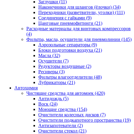
Заглушки
(11)
Наконечники для шлангов (ёлочки)
(34)
Переходники (разветвители, уголки)
(111)
Соединения с гайками
(9)
Цанговые пневмофитинги
(21)
Расходные материалы для винтовых компрессоров
(4)
Фильтра, масла, осушители для пневмолинии
(145)
Аэрозольные сепараторы
(9)
Блоки подготовки воздуха
(21)
Масла
(32)
Осушители
(7)
Редукторы воздушные
(2)
Ресиверы
(3)
Фильтры влагоотделители
(48)
Лубрикаторы
(21)
Автохимия
Чистящие средства для автомоек
(420)
Антидождь
(5)
Воск
(24)
Моющие средства
(154)
Очистители колесных дисков
(7)
Очистители подкапотного пространства
(19)
Антизапотеватели
(2)
Очистители стекол
(21)