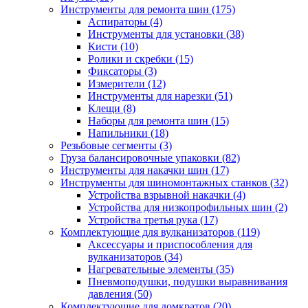
Инструменты для ремонта шин
(175)
Аспираторы
(4)
Инструменты для установки
(38)
Кисти
(10)
Ролики и скребки
(15)
Фиксаторы
(3)
Измерители
(12)
Инструменты для нарезки
(51)
Клещи
(8)
Наборы для ремонта шин
(15)
Напильники
(18)
Резьбовые сегменты
(3)
Груза балансировочные упаковки
(82)
Инструменты для накачки шин
(17)
Инструменты для шиномонтажных станков
(32)
Устройства взрывной накачки
(4)
Устройства для низкопрофильных шин
(2)
Устройства третья рука
(17)
Комплектующие для вулканизаторов
(119)
Аксессуары и приспособления для
вулканизаторов
(34)
Нагревательные элементы
(35)
Пневмоподушки, подушки выравнивания
давления
(50)
Комплектующие для домкратов
(20)