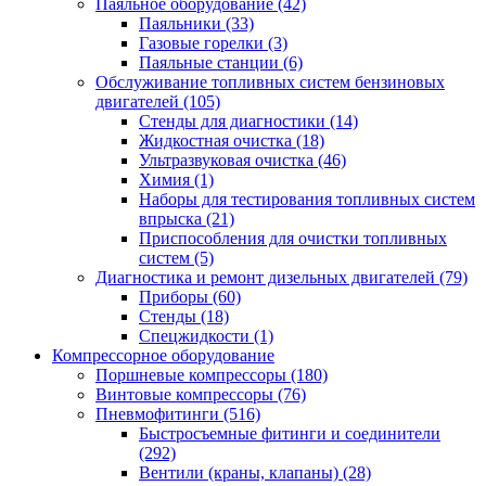
Паяльное оборудование
(42)
Паяльники
(33)
Газовые горелки
(3)
Паяльные станции
(6)
Обслуживание топливных систем бензиновых
двигателей
(105)
Стенды для диагностики
(14)
Жидкостная очистка
(18)
Ультразвуковая очистка
(46)
Химия
(1)
Наборы для тестирования топливных систем
впрыска
(21)
Приспособления для очистки топливных
систем
(5)
Диагностика и ремонт дизельных двигателей
(79)
Приборы
(60)
Стенды
(18)
Спецжидкости
(1)
Компрессорное оборудование
Поршневые компрессоры
(180)
Винтовые компрессоры
(76)
Пневмофитинги
(516)
Быстросъемные фитинги и соединители
(292)
Вентили (краны, клапаны)
(28)