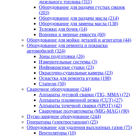
дизельного топлива
(311)
Оборудование для раздачи густых смазок
(203)
Оборудование для раздачи масла
(214)
Оборудование для замены масла
(138)
Тележки для бочек
(14)
Воронки и мерные емкости
(60)
Оборудование для мойки деталей и агрегатов
(44)
Оборудование для ремонта и покраски
автомобилей
(324)
Зоны подготовки
(26)
Измерительные системы
(3)
Инфракрасные сушки
(23)
Окрасочно-сушильные камеры
(23)
Оснастка для ремонта кузова
(198)
Стапели
(50)
Сварочное оборудование
(244)
Аппараты дуговой сварки (TIG, MMA)
(72)
Аппараты плазменной резки (CUT)
(27)
Аппараты точечной сварки (SPOT)
(42)
Сварочные полуавтоматы (MIG-MAG)
(90)
Пуско-зарядное оборудование
(244)
Генераторы (электростанции)
(25)
Оборудование для удаления выхлопных газов
(75)
Вентиляторы
(10)