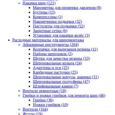
Накачка шин
(121)
Манометры для проверки давления
(8)
Бустеры
(15)
Компрессоры
(1)
Наконечники подкачки
(32)
Пистолеты для подкачки
(52)
Защитные сетки
(6)
Установки для накачки колёс
(3)
Расходные материалы для шиномонтажа
Абразивные инструменты
(204)
Колпачки для вырезания резины
(11)
Наборы шероховок
(2)
Щетки для зачистки резины
(33)
Шероховальные кольца
(24)
Адаптеры и оси
(25)
Карбидные расточки
(25)
Шероховальные конусы, шарики
(31)
Шероховальные полусферы
(47)
Шлифовальные камни
(7)
Вентили ремонтные
(18)
Грибки и ножки грибков для ремонта шин
(46)
Грибки
(36)
Ножки грибков
(10)
Вентили
(164)
Жгуты
(19)