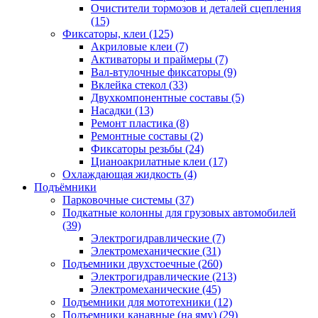
Очистители тормозов и деталей сцепления
(15)
Фиксаторы, клеи
(125)
Акриловые клеи
(7)
Активаторы и праймеры
(7)
Вал-втулочные фиксаторы
(9)
Вклейка стекол
(33)
Двухкомпонентные составы
(5)
Насадки
(13)
Ремонт пластика
(8)
Ремонтные составы
(2)
Фиксаторы резьбы
(24)
Цианоакрилатные клеи
(17)
Охлаждающая жидкость
(4)
Подъёмники
Парковочные системы
(37)
Подкатные колонны для грузовых автомобилей
(39)
Электрогидравлические
(7)
Электромеханические
(31)
Подъемники двухстоечные
(260)
Электрогидравлические
(213)
Электромеханические
(45)
Подъемники для мототехники
(12)
Подъемники канавные (на яму)
(29)