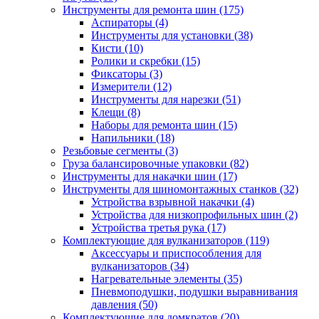
Инструменты для ремонта шин
(175)
Аспираторы
(4)
Инструменты для установки
(38)
Кисти
(10)
Ролики и скребки
(15)
Фиксаторы
(3)
Измерители
(12)
Инструменты для нарезки
(51)
Клещи
(8)
Наборы для ремонта шин
(15)
Напильники
(18)
Резьбовые сегменты
(3)
Груза балансировочные упаковки
(82)
Инструменты для накачки шин
(17)
Инструменты для шиномонтажных станков
(32)
Устройства взрывной накачки
(4)
Устройства для низкопрофильных шин
(2)
Устройства третья рука
(17)
Комплектующие для вулканизаторов
(119)
Аксессуары и приспособления для
вулканизаторов
(34)
Нагревательные элементы
(35)
Пневмоподушки, подушки выравнивания
давления
(50)
Комплектующие для домкратов
(20)