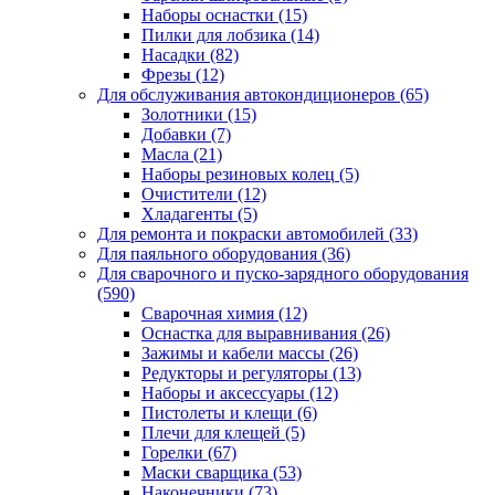
Наборы оснастки
(15)
Пилки для лобзика
(14)
Насадки
(82)
Фрезы
(12)
Для обслуживания автокондиционеров
(65)
Золотники
(15)
Добавки
(7)
Масла
(21)
Наборы резиновых колец
(5)
Очистители
(12)
Хладагенты
(5)
Для ремонта и покраски автомобилей
(33)
Для паяльного оборудования
(36)
Для сварочного и пуско-зарядного оборудования
(590)
Сварочная химия
(12)
Оснастка для выравнивания
(26)
Зажимы и кабели массы
(26)
Редукторы и регуляторы
(13)
Наборы и аксессуары
(12)
Пистолеты и клещи
(6)
Плечи для клещей
(5)
Горелки
(67)
Маски сварщика
(53)
Наконечники
(73)