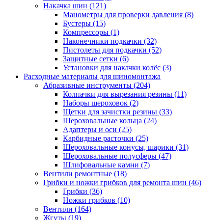
Накачка шин
(121)
Манометры для проверки давления
(8)
Бустеры
(15)
Компрессоры
(1)
Наконечники подкачки
(32)
Пистолеты для подкачки
(52)
Защитные сетки
(6)
Установки для накачки колёс
(3)
Расходные материалы для шиномонтажа
Абразивные инструменты
(204)
Колпачки для вырезания резины
(11)
Наборы шероховок
(2)
Щетки для зачистки резины
(33)
Шероховальные кольца
(24)
Адаптеры и оси
(25)
Карбидные расточки
(25)
Шероховальные конусы, шарики
(31)
Шероховальные полусферы
(47)
Шлифовальные камни
(7)
Вентили ремонтные
(18)
Грибки и ножки грибков для ремонта шин
(46)
Грибки
(36)
Ножки грибков
(10)
Вентили
(164)
Жгуты
(19)