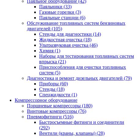
Паяльное оборудование
(42)
Паяльники
(33)
Газовые горелки
(3)
Паяльные станции
(6)
Обслуживание топливных систем бензиновых
двигателей
(105)
Стенды для диагностики
(14)
Жидкостная очистка
(18)
Ультразвуковая очистка
(46)
Химия
(1)
Наборы для тестирования топливных систем
впрыска
(21)
Приспособления для очистки топливных
систем
(5)
Диагностика и ремонт дизельных двигателей
(79)
Приборы
(60)
Стенды
(18)
Спецжидкости
(1)
Компрессорное оборудование
Поршневые компрессоры
(180)
Винтовые компрессоры
(76)
Пневмофитинги
(516)
Быстросъемные фитинги и соединители
(292)
Вентили (краны, клапаны)
(28)