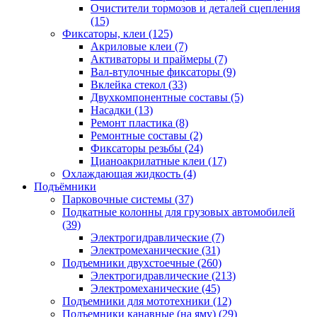
Очистители тормозов и деталей сцепления
(15)
Фиксаторы, клеи
(125)
Акриловые клеи
(7)
Активаторы и праймеры
(7)
Вал-втулочные фиксаторы
(9)
Вклейка стекол
(33)
Двухкомпонентные составы
(5)
Насадки
(13)
Ремонт пластика
(8)
Ремонтные составы
(2)
Фиксаторы резьбы
(24)
Цианоакрилатные клеи
(17)
Охлаждающая жидкость
(4)
Подъёмники
Парковочные системы
(37)
Подкатные колонны для грузовых автомобилей
(39)
Электрогидравлические
(7)
Электромеханические
(31)
Подъемники двухстоечные
(260)
Электрогидравлические
(213)
Электромеханические
(45)
Подъемники для мототехники
(12)
Подъемники канавные (на яму)
(29)