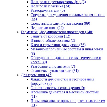
Полироли и реставраторы фар
(3)
Полироли пластика
(24)
Размораживатели
(6)
Средства для удаления сложных загрязнений
(44)
Средства для химчистки салона
(89)
Чернители шин
(22)
Герметики, формирователи прокладок
(148)
Защита от коррозии
(12)
Износостойкие составы
(2)
Клеи и герметики для кузова
(56)
Металлонаполненные составы и шпатлевки
(8)
Оборудование для нанесения герметиков и
клеев
(30)
Резьбовые уплотнители
(7)
Фланцевые уплотнители
(31)
Для промывки
(47)
Жидкости для очистки и тестирования
форсунок
(9)
Очистка системы охлаждения
(9)
Промывка двигателя и масляной системы
(11)
Промывка инжекторных и дизельных систем
(11)