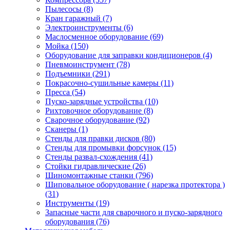
Пылесосы
(8)
Кран гаражный
(7)
Электроинструменты
(6)
Маслосменное оборудование
(69)
Мойка
(150)
Оборудование для заправки кондиционеров
(4)
Пневмоинструмент
(78)
Подъемники
(291)
Покрасочно-сушильные камеры
(11)
Пресса
(54)
Пуско-зарядные устройства
(10)
Рихтовочное оборудование
(8)
Сварочное оборудование
(92)
Сканеры
(1)
Стенды для правки дисков
(80)
Стенды для промывки форсунок
(15)
Стенды развал-схождения
(41)
Стойки гидравлические
(26)
Шиномонтажные станки
(796)
Шиповальное оборудование ( нарезка протектора )
(31)
Инструменты
(19)
Запасные части для сварочного и пуско-зарядного
оборудования
(76)