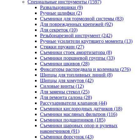
Специальные инструменты
(1597)
Развальцовщики
(9)
Ручные шлифки
(2)
Съемники для тормозной системы
(83)
Для поврежденных крепежей
(92)
Для секреток
(10)
Резьбонарезной инструмент
(242)
Ручные усилители крутящего момента
(13)
Стяжки пружин
(27)
Съемники стоек амортизатора
(8)
Съемники поршневой группы
(33)
Съемники шкивов
(28)
Фиксаторы распредвала и коленвала
(276)
Щипцы для топливных линий
(8)
Щипцы для хомутов
(42)
Силовые винты
(12)
Для замены стекол
(25)
Для ремонта салона
(28)
Рассухариватели клапанов
(44)
Съемники кислородных датчиков
(18)
Съемники масляных фильтров
(116)
Съемники подшипников
(185)
Съемники шаровых опор и рулевых
наконечников
(91)
Съёмники форсунок
(43)