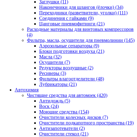
Заглушки
(11)
Наконечники для шлангов (ёлочки)
(34)
Переходники (разветвители, уголки)
(111)
Соединения с гайками
(9)
Цанговые пневмофитинги
(21)
Расходные материалы для винтовых компрессоров
(4)
Фильтра, масла, осушители для пневмолинии
(145)
Аэрозольные сепараторы
(9)
Блоки подготовки воздуха
(21)
Масла
(32)
Осушители
(7)
Редукторы воздушные
(2)
Ресиверы
(3)
Фильтры влагоотделители
(48)
Лубрикаторы
(21)
Автохимия
Чистящие средства для автомоек
(420)
Антидождь
(5)
Воск
(24)
Моющие средства
(154)
Очистители колесных дисков
(7)
Очистители подкапотного пространства
(19)
Антизапотеватели
(2)
Очистители стекол
(21)