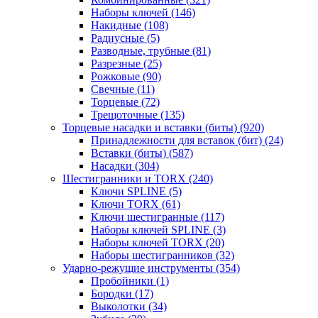
Наборы ключей
(146)
Накидные
(108)
Радиусные
(5)
Разводные, трубные
(81)
Разрезные
(25)
Рожковые
(90)
Свечные
(11)
Торцевые
(72)
Трещоточные
(135)
Торцевые насадки и вставки (биты)
(920)
Принадлежности для вставок (бит)
(24)
Вставки (биты)
(587)
Насадки
(304)
Шестигранники и TORX
(240)
Ключи SPLINE
(5)
Ключи TORX
(61)
Ключи шестигранные
(117)
Наборы ключей SPLINE
(3)
Наборы ключей TORX
(20)
Наборы шестигранников
(32)
Ударно-режущие инструменты
(354)
Пробойники
(1)
Бородки
(17)
Выколотки
(34)