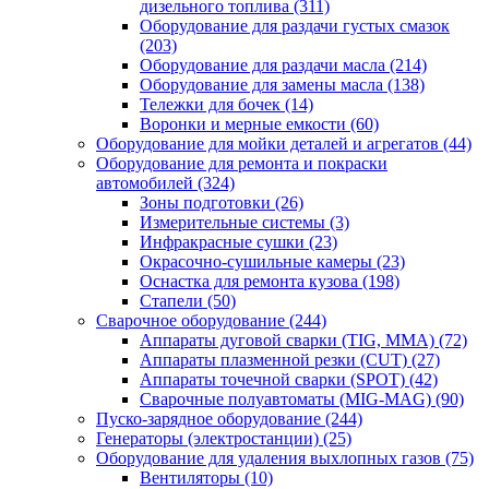
дизельного топлива
(311)
Оборудование для раздачи густых смазок
(203)
Оборудование для раздачи масла
(214)
Оборудование для замены масла
(138)
Тележки для бочек
(14)
Воронки и мерные емкости
(60)
Оборудование для мойки деталей и агрегатов
(44)
Оборудование для ремонта и покраски
автомобилей
(324)
Зоны подготовки
(26)
Измерительные системы
(3)
Инфракрасные сушки
(23)
Окрасочно-сушильные камеры
(23)
Оснастка для ремонта кузова
(198)
Стапели
(50)
Сварочное оборудование
(244)
Аппараты дуговой сварки (TIG, MMA)
(72)
Аппараты плазменной резки (CUT)
(27)
Аппараты точечной сварки (SPOT)
(42)
Сварочные полуавтоматы (MIG-MAG)
(90)
Пуско-зарядное оборудование
(244)
Генераторы (электростанции)
(25)
Оборудование для удаления выхлопных газов
(75)
Вентиляторы
(10)