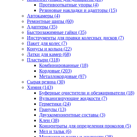
Противооткатные упоры
(4)
Резиновые накладки и адапторы
(15)
Автокамеры
(4)
Ремонтные шипы
(60)
Адаптеры
(35)
Быстрозажимные гайки
(35)
Инструменты для правки колесных дисков
(7)
Пакет для колес
(7)
Конусы и кольца
(22)
Латки для камер
(68)
Пластыри
(318)
Комбинированные
(18)
Кордовые
(203)
Металлокордовые
(97)
Сырая резина
(30)
Химия
(143)
Буферные очистители и обезжириватели
(18)
Вулканизирующие жидкости
(7)
Герметики
(24)
Гранулы
(13)
Двухкомпонентные составы
(3)
Клеи
(38)
Концентраты для определения проколов
(5)
Мел и тальк
(6)
Монтажные пасты и жидкости
(28)