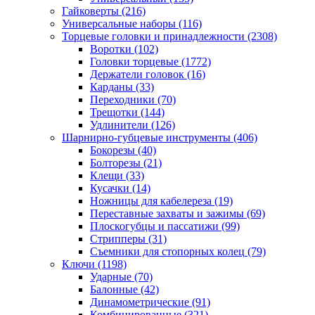
Гайковерты
(216)
Универсальные наборы
(116)
Торцевые головки и принадлежности
(2308)
Воротки
(102)
Головки торцевые
(1772)
Держатели головок
(16)
Карданы
(33)
Переходники
(70)
Трещотки
(144)
Удлинители
(126)
Шарнирно-губцевые инструменты
(406)
Бокорезы
(40)
Болторезы
(21)
Клещи
(33)
Кусачки
(14)
Ножницы для кабелереза
(19)
Переставные захваты и зажимы
(69)
Плоскогубцы и пассатижи
(99)
Стрипперы
(31)
Съемники для стопорных колец
(79)
Ключи
(1198)
Ударные
(70)
Балонные
(42)
Динамометрические
(91)
Комбинированные
(321)