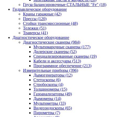
Груза балансировочные СТАЛЬНЫЕ "Fe"
(18)
Гидравлическое оборудование
Краны гаражные
(42)
Прессы
(120)
Стойки трансмиссионные
(48)
Тележки
(51)
Траверсы
(41)
Диагностическое оборудование
Диагностические сканеры
(984)
Мультимарочные сканеры
(177)
Дилерские сканеры
(52)
Специализированные сканеры
(19)
Кабели и аксессуары
(513)
Программное обеспечение
(213)
Измерительные приборы
(396)
Дымогенераторы
(12)
Стетоскопы
(6)
Стробоскопы
(4)
Толщиномеры
(15)
Газоанализаторы
(49)
Дымомеры
(14)
Мультиметры
(33)
Видеоэндоскопы
(65)
Пирометры
(7)