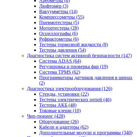
Ареометры
(8)
Люфтомер
(3)
Вакуумметры
(14)
Компрессометры
(55)
Пневмотестеры
(5)
Мотортестеры
(28)
Осциллографы
(6)
Рефрактометры
(6)
Тестеры тормозной жидкости
(8)
Тестеры давления
(54)
Диагностика систем активной безопасности
(147)
Система ADAS
(64)
Регулировка и проверка фар
(19)
Система TPMS
(62)
Программаторы датчиков давления в шинах
(2)
Диагностика электрооборудования
(126)
Стенды, установки
(22)
Тестеры электрических цепей
(46)
Тестеры АКБ
(48)
Токовые клещи
(10)
Чип-тюнинг
(428)
Оборудование
(26)
Кабели и адаптеры
(62)
Дополнительные модули и программы
(340)