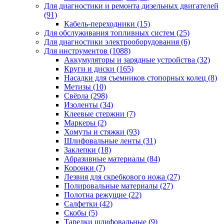
Для диагностики и ремонта дизельных двигателей
(91)
Кабель-переходники
(15)
Для обслуживания топливных систем
(25)
Для диагностики электрооборудования
(6)
Для инструментов
(1088)
Аккумуляторы и зарядные устройства
(32)
Круги и диски
(165)
Насадки для съемников стопорных колец
(8)
Метизы
(10)
Свёрла
(298)
Изоленты
(34)
Клеевые стержни
(7)
Маркеры
(2)
Хомуты и стяжки
(93)
Шлифовальные ленты
(31)
Заклепки
(18)
Абразивные материалы
(84)
Коронки
(7)
Лезвия для скребкового ножа
(27)
Полировальные материалы
(27)
Полотна режущие
(22)
Салфетки
(42)
Скобы
(5)
Тарелки шлифовальные
(9)