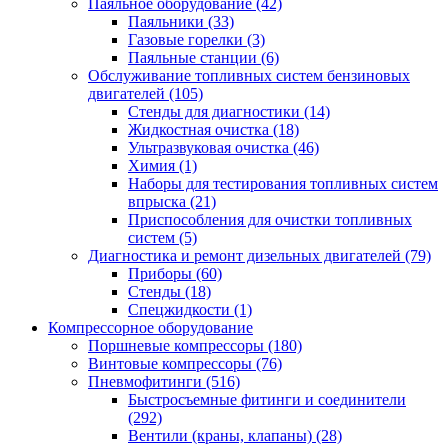
Паяльное оборудование
(42)
Паяльники
(33)
Газовые горелки
(3)
Паяльные станции
(6)
Обслуживание топливных систем бензиновых
двигателей
(105)
Стенды для диагностики
(14)
Жидкостная очистка
(18)
Ультразвуковая очистка
(46)
Химия
(1)
Наборы для тестирования топливных систем
впрыска
(21)
Приспособления для очистки топливных
систем
(5)
Диагностика и ремонт дизельных двигателей
(79)
Приборы
(60)
Стенды
(18)
Спецжидкости
(1)
Компрессорное оборудование
Поршневые компрессоры
(180)
Винтовые компрессоры
(76)
Пневмофитинги
(516)
Быстросъемные фитинги и соединители
(292)
Вентили (краны, клапаны)
(28)