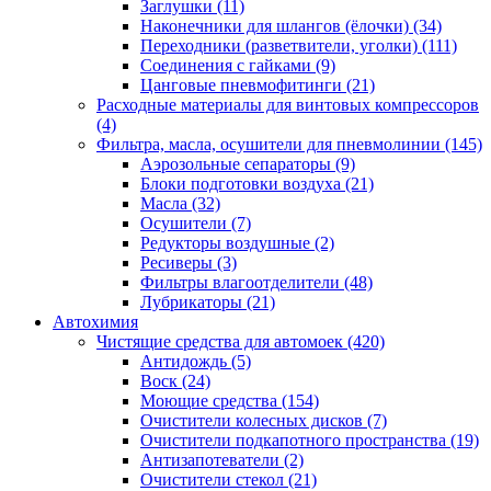
Заглушки
(11)
Наконечники для шлангов (ёлочки)
(34)
Переходники (разветвители, уголки)
(111)
Соединения с гайками
(9)
Цанговые пневмофитинги
(21)
Расходные материалы для винтовых компрессоров
(4)
Фильтра, масла, осушители для пневмолинии
(145)
Аэрозольные сепараторы
(9)
Блоки подготовки воздуха
(21)
Масла
(32)
Осушители
(7)
Редукторы воздушные
(2)
Ресиверы
(3)
Фильтры влагоотделители
(48)
Лубрикаторы
(21)
Автохимия
Чистящие средства для автомоек
(420)
Антидождь
(5)
Воск
(24)
Моющие средства
(154)
Очистители колесных дисков
(7)
Очистители подкапотного пространства
(19)
Антизапотеватели
(2)
Очистители стекол
(21)