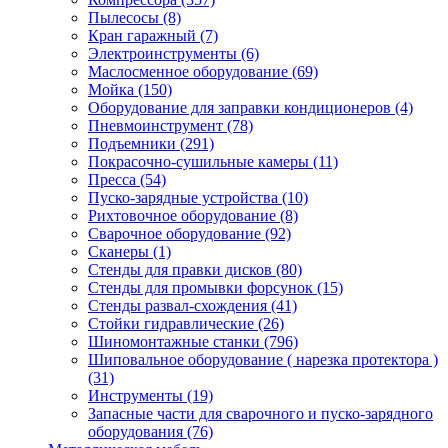
Пылесосы
(8)
Кран гаражный
(7)
Электроинструменты
(6)
Маслосменное оборудование
(69)
Мойка
(150)
Оборудование для заправки кондиционеров
(4)
Пневмоинструмент
(78)
Подъемники
(291)
Покрасочно-сушильные камеры
(11)
Пресса
(54)
Пуско-зарядные устройства
(10)
Рихтовочное оборудование
(8)
Сварочное оборудование
(92)
Сканеры
(1)
Стенды для правки дисков
(80)
Стенды для промывки форсунок
(15)
Стенды развал-схождения
(41)
Стойки гидравлические
(26)
Шиномонтажные станки
(796)
Шиповальное оборудование ( нарезка протектора )
(31)
Инструменты
(19)
Запасные части для сварочного и пуско-зарядного
оборудования
(76)