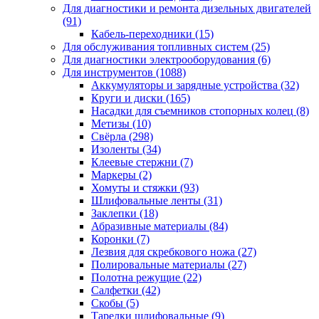
Для диагностики и ремонта дизельных двигателей
(91)
Кабель-переходники
(15)
Для обслуживания топливных систем
(25)
Для диагностики электрооборудования
(6)
Для инструментов
(1088)
Аккумуляторы и зарядные устройства
(32)
Круги и диски
(165)
Насадки для съемников стопорных колец
(8)
Метизы
(10)
Свёрла
(298)
Изоленты
(34)
Клеевые стержни
(7)
Маркеры
(2)
Хомуты и стяжки
(93)
Шлифовальные ленты
(31)
Заклепки
(18)
Абразивные материалы
(84)
Коронки
(7)
Лезвия для скребкового ножа
(27)
Полировальные материалы
(27)
Полотна режущие
(22)
Салфетки
(42)
Скобы
(5)
Тарелки шлифовальные
(9)