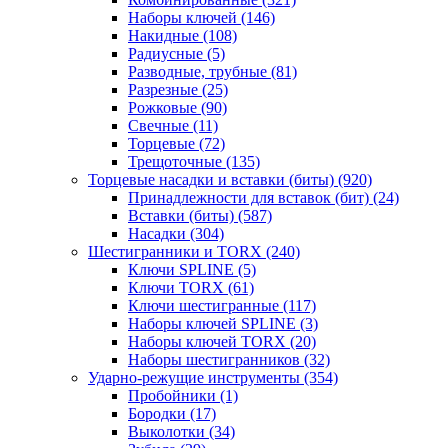
Наборы ключей
(146)
Накидные
(108)
Радиусные
(5)
Разводные, трубные
(81)
Разрезные
(25)
Рожковые
(90)
Свечные
(11)
Торцевые
(72)
Трещоточные
(135)
Торцевые насадки и вставки (биты)
(920)
Принадлежности для вставок (бит)
(24)
Вставки (биты)
(587)
Насадки
(304)
Шестигранники и TORX
(240)
Ключи SPLINE
(5)
Ключи TORX
(61)
Ключи шестигранные
(117)
Наборы ключей SPLINE
(3)
Наборы ключей TORX
(20)
Наборы шестигранников
(32)
Ударно-режущие инструменты
(354)
Пробойники
(1)
Бородки
(17)
Выколотки
(34)