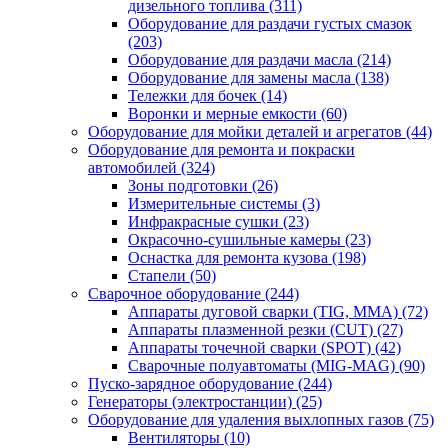
дизельного топлива
(311)
Оборудование для раздачи густых смазок
(203)
Оборудование для раздачи масла
(214)
Оборудование для замены масла
(138)
Тележки для бочек
(14)
Воронки и мерные емкости
(60)
Оборудование для мойки деталей и агрегатов
(44)
Оборудование для ремонта и покраски
автомобилей
(324)
Зоны подготовки
(26)
Измерительные системы
(3)
Инфракрасные сушки
(23)
Окрасочно-сушильные камеры
(23)
Оснастка для ремонта кузова
(198)
Стапели
(50)
Сварочное оборудование
(244)
Аппараты дуговой сварки (TIG, MMA)
(72)
Аппараты плазменной резки (CUT)
(27)
Аппараты точечной сварки (SPOT)
(42)
Сварочные полуавтоматы (MIG-MAG)
(90)
Пуско-зарядное оборудование
(244)
Генераторы (электростанции)
(25)
Оборудование для удаления выхлопных газов
(75)
Вентиляторы
(10)