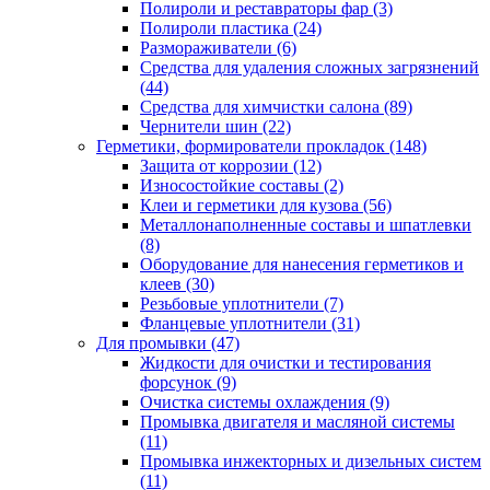
Полироли и реставраторы фар
(3)
Полироли пластика
(24)
Размораживатели
(6)
Средства для удаления сложных загрязнений
(44)
Средства для химчистки салона
(89)
Чернители шин
(22)
Герметики, формирователи прокладок
(148)
Защита от коррозии
(12)
Износостойкие составы
(2)
Клеи и герметики для кузова
(56)
Металлонаполненные составы и шпатлевки
(8)
Оборудование для нанесения герметиков и
клеев
(30)
Резьбовые уплотнители
(7)
Фланцевые уплотнители
(31)
Для промывки
(47)
Жидкости для очистки и тестирования
форсунок
(9)
Очистка системы охлаждения
(9)
Промывка двигателя и масляной системы
(11)
Промывка инжекторных и дизельных систем
(11)