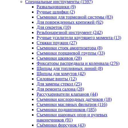
Специальные инструменты
(1597)
Развальцовщики
(9)
Ручные шлифки
(2)
Съемники для тормозной системы
(83)
Для поврежденных крепежей
(92)
Для секреток
(10)
Резьбонарезной инструмент
(242)
Ручные усилители крутящего момента
(13)
Стяжки пружин
(27)
Съемники стоек амортизатора
(8)
Съемники поршневой группы
(33)
Съемники шкивов
(28)
Фиксаторы распредвала и коленвала
(276)
Щипцы для топливных линий
(8)
Щипцы для хомутов
(42)
Силовые винты
(12)
Для замены стекол
(25)
Для ремонта салона
(28)
Рассухариватели клапанов
(44)
Съемники кислородных датчиков
(18)
Съемники масляных фильтров
(116)
Съемники подшипников
(185)
Съемники шаровых опор и рулевых
наконечников
(91)
Съёмники форсунок
(43)