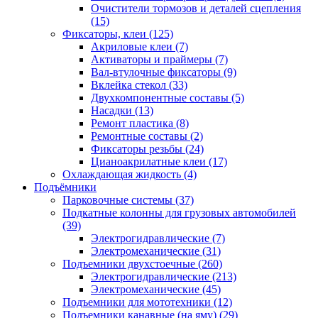
Очистители тормозов и деталей сцепления
(15)
Фиксаторы, клеи
(125)
Акриловые клеи
(7)
Активаторы и праймеры
(7)
Вал-втулочные фиксаторы
(9)
Вклейка стекол
(33)
Двухкомпонентные составы
(5)
Насадки
(13)
Ремонт пластика
(8)
Ремонтные составы
(2)
Фиксаторы резьбы
(24)
Цианоакрилатные клеи
(17)
Охлаждающая жидкость
(4)
Подъёмники
Парковочные системы
(37)
Подкатные колонны для грузовых автомобилей
(39)
Электрогидравлические
(7)
Электромеханические
(31)
Подъемники двухстоечные
(260)
Электрогидравлические
(213)
Электромеханические
(45)
Подъемники для мототехники
(12)
Подъемники канавные (на яму)
(29)