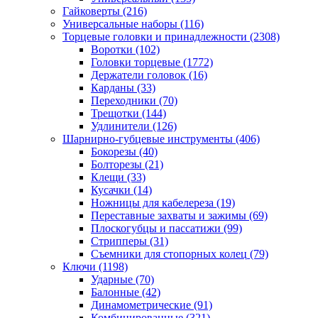
Гайковерты
(216)
Универсальные наборы
(116)
Торцевые головки и принадлежности
(2308)
Воротки
(102)
Головки торцевые
(1772)
Держатели головок
(16)
Карданы
(33)
Переходники
(70)
Трещотки
(144)
Удлинители
(126)
Шарнирно-губцевые инструменты
(406)
Бокорезы
(40)
Болторезы
(21)
Клещи
(33)
Кусачки
(14)
Ножницы для кабелереза
(19)
Переставные захваты и зажимы
(69)
Плоскогубцы и пассатижи
(99)
Стрипперы
(31)
Съемники для стопорных колец
(79)
Ключи
(1198)
Ударные
(70)
Балонные
(42)
Динамометрические
(91)
Комбинированные
(321)