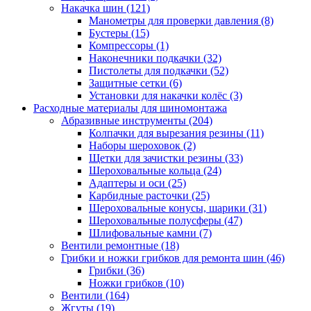
Накачка шин
(121)
Манометры для проверки давления
(8)
Бустеры
(15)
Компрессоры
(1)
Наконечники подкачки
(32)
Пистолеты для подкачки
(52)
Защитные сетки
(6)
Установки для накачки колёс
(3)
Расходные материалы для шиномонтажа
Абразивные инструменты
(204)
Колпачки для вырезания резины
(11)
Наборы шероховок
(2)
Щетки для зачистки резины
(33)
Шероховальные кольца
(24)
Адаптеры и оси
(25)
Карбидные расточки
(25)
Шероховальные конусы, шарики
(31)
Шероховальные полусферы
(47)
Шлифовальные камни
(7)
Вентили ремонтные
(18)
Грибки и ножки грибков для ремонта шин
(46)
Грибки
(36)
Ножки грибков
(10)
Вентили
(164)
Жгуты
(19)