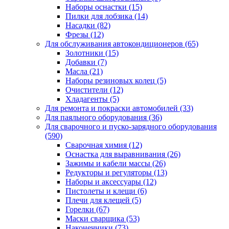
Наборы оснастки
(15)
Пилки для лобзика
(14)
Насадки
(82)
Фрезы
(12)
Для обслуживания автокондиционеров
(65)
Золотники
(15)
Добавки
(7)
Масла
(21)
Наборы резиновых колец
(5)
Очистители
(12)
Хладагенты
(5)
Для ремонта и покраски автомобилей
(33)
Для паяльного оборудования
(36)
Для сварочного и пуско-зарядного оборудования
(590)
Сварочная химия
(12)
Оснастка для выравнивания
(26)
Зажимы и кабели массы
(26)
Редукторы и регуляторы
(13)
Наборы и аксессуары
(12)
Пистолеты и клещи
(6)
Плечи для клещей
(5)
Горелки
(67)
Маски сварщика
(53)
Наконечники
(73)