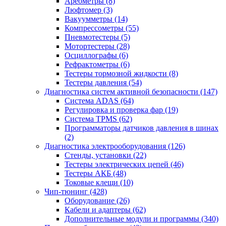
Ареометры
(8)
Люфтомер
(3)
Вакуумметры
(14)
Компрессометры
(55)
Пневмотестеры
(5)
Мотортестеры
(28)
Осциллографы
(6)
Рефрактометры
(6)
Тестеры тормозной жидкости
(8)
Тестеры давления
(54)
Диагностика систем активной безопасности
(147)
Система ADAS
(64)
Регулировка и проверка фар
(19)
Система TPMS
(62)
Программаторы датчиков давления в шинах
(2)
Диагностика электрооборудования
(126)
Стенды, установки
(22)
Тестеры электрических цепей
(46)
Тестеры АКБ
(48)
Токовые клещи
(10)
Чип-тюнинг
(428)
Оборудование
(26)
Кабели и адаптеры
(62)
Дополнительные модули и программы
(340)