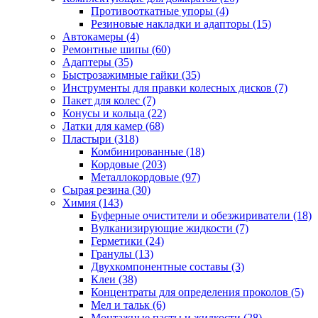
Противооткатные упоры
(4)
Резиновые накладки и адапторы
(15)
Автокамеры
(4)
Ремонтные шипы
(60)
Адаптеры
(35)
Быстрозажимные гайки
(35)
Инструменты для правки колесных дисков
(7)
Пакет для колес
(7)
Конусы и кольца
(22)
Латки для камер
(68)
Пластыри
(318)
Комбинированные
(18)
Кордовые
(203)
Металлокордовые
(97)
Сырая резина
(30)
Химия
(143)
Буферные очистители и обезжириватели
(18)
Вулканизирующие жидкости
(7)
Герметики
(24)
Гранулы
(13)
Двухкомпонентные составы
(3)
Клеи
(38)
Концентраты для определения проколов
(5)
Мел и тальк
(6)
Монтажные пасты и жидкости
(28)