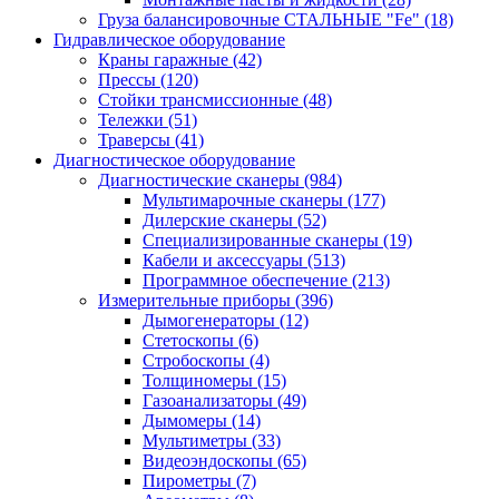
Груза балансировочные СТАЛЬНЫЕ "Fe"
(18)
Гидравлическое оборудование
Краны гаражные
(42)
Прессы
(120)
Стойки трансмиссионные
(48)
Тележки
(51)
Траверсы
(41)
Диагностическое оборудование
Диагностические сканеры
(984)
Мультимарочные сканеры
(177)
Дилерские сканеры
(52)
Специализированные сканеры
(19)
Кабели и аксессуары
(513)
Программное обеспечение
(213)
Измерительные приборы
(396)
Дымогенераторы
(12)
Стетоскопы
(6)
Стробоскопы
(4)
Толщиномеры
(15)
Газоанализаторы
(49)
Дымомеры
(14)
Мультиметры
(33)
Видеоэндоскопы
(65)
Пирометры
(7)