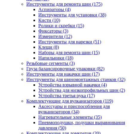
Инструменты для ремонта шин
(175)
Аспираторы
(4)
Инструменты для установки
(38)
Кисти
(10)
Ролики и скребки
(15)
Фиксаторы
(3)
Измерители
(12)
Инструменты для нарезки
(51)
Клещи
(8)
Наборы для ремонта шин
(15)
Напильники
(18)
Резьбовые сегменты
(3)
Груза балансировочные упаковки
(82)
Инструменты для накачки шин
(17)
Инструменты для шиномонтажных станков
(32)
Устройства взрывной накачки
(4)
Устройства для низкопрофильных шин
(2)
Устройства третья рука
(17)
Комплектующие для вулканизаторов
(119)
Аксессуары и приспособления для
вулканизаторов
(34)
Нагревательные элементы
(35)
Пневмоподушки, подушки выравнивания
давления
(50)
Комплектующие для домкратов
(20)