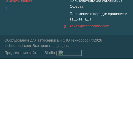
Заказать звонок
Пользовательское соглашение.
Оферта
Положение о порядке хранения и
защите ПДП
zakaz@technorosst.com
Оборудование для автосервиса и СТО ТехнороссТ ©2026
technorosst.com. Все права защищены.
Продвижение сайта - mStudio