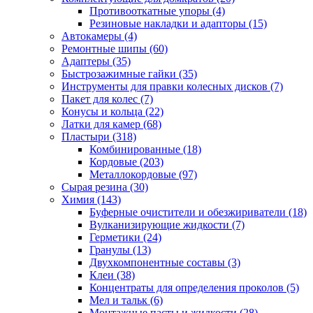
Противооткатные упоры
(4)
Резиновые накладки и адапторы
(15)
Автокамеры
(4)
Ремонтные шипы
(60)
Адаптеры
(35)
Быстрозажимные гайки
(35)
Инструменты для правки колесных дисков
(7)
Пакет для колес
(7)
Конусы и кольца
(22)
Латки для камер
(68)
Пластыри
(318)
Комбинированные
(18)
Кордовые
(203)
Металлокордовые
(97)
Сырая резина
(30)
Химия
(143)
Буферные очистители и обезжириватели
(18)
Вулканизирующие жидкости
(7)
Герметики
(24)
Гранулы
(13)
Двухкомпонентные составы
(3)
Клеи
(38)
Концентраты для определения проколов
(5)
Мел и тальк
(6)
Монтажные пасты и жидкости
(28)