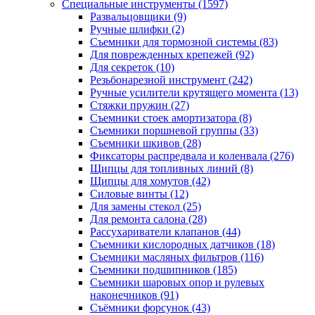
Специальные инструменты
(1597)
Развальцовщики
(9)
Ручные шлифки
(2)
Съемники для тормозной системы
(83)
Для поврежденных крепежей
(92)
Для секреток
(10)
Резьбонарезной инструмент
(242)
Ручные усилители крутящего момента
(13)
Стяжки пружин
(27)
Съемники стоек амортизатора
(8)
Съемники поршневой группы
(33)
Съемники шкивов
(28)
Фиксаторы распредвала и коленвала
(276)
Щипцы для топливных линий
(8)
Щипцы для хомутов
(42)
Силовые винты
(12)
Для замены стекол
(25)
Для ремонта салона
(28)
Рассухариватели клапанов
(44)
Съемники кислородных датчиков
(18)
Съемники масляных фильтров
(116)
Съемники подшипников
(185)
Съемники шаровых опор и рулевых
наконечников
(91)
Съёмники форсунок
(43)