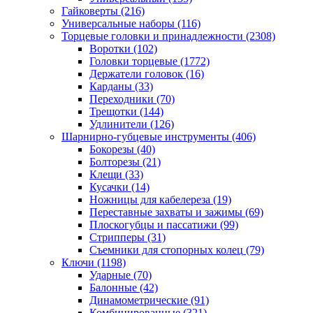
Гайковерты
(216)
Универсальные наборы
(116)
Торцевые головки и принадлежности
(2308)
Воротки
(102)
Головки торцевые
(1772)
Держатели головок
(16)
Карданы
(33)
Переходники
(70)
Трещотки
(144)
Удлинители
(126)
Шарнирно-губцевые инструменты
(406)
Бокорезы
(40)
Болторезы
(21)
Клещи
(33)
Кусачки
(14)
Ножницы для кабелереза
(19)
Переставные захваты и зажимы
(69)
Плоскогубцы и пассатижи
(99)
Стрипперы
(31)
Съемники для стопорных колец
(79)
Ключи
(1198)
Ударные
(70)
Балонные
(42)
Динамометрические
(91)
Комбинированные
(321)