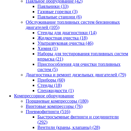
Паяльное оборудование
(42)
Паяльники
(33)
Газовые горелки
(3)
Паяльные станции
(6)
Обслуживание топливных систем бензиновых
двигателей
(105)
Стенды для диагностики
(14)
Жидкостная очистка
(18)
Ультразвуковая очистка
(46)
Химия
(1)
Наборы для тестирования топливных систем
впрыска
(21)
Приспособления для очистки топливных
систем
(5)
Диагностика и ремонт дизельных двигателей
(79)
Приборы
(60)
Стенды
(18)
Спецжидкости
(1)
Компрессорное оборудование
Поршневые компрессоры
(180)
Винтовые компрессоры
(76)
Пневмофитинги
(516)
Быстросъемные фитинги и соединители
(292)
Вентили (краны, клапаны)
(28)