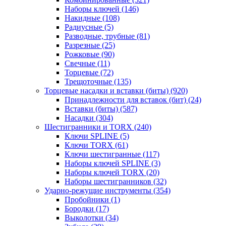
Наборы ключей
(146)
Накидные
(108)
Радиусные
(5)
Разводные, трубные
(81)
Разрезные
(25)
Рожковые
(90)
Свечные
(11)
Торцевые
(72)
Трещоточные
(135)
Торцевые насадки и вставки (биты)
(920)
Принадлежности для вставок (бит)
(24)
Вставки (биты)
(587)
Насадки
(304)
Шестигранники и TORX
(240)
Ключи SPLINE
(5)
Ключи TORX
(61)
Ключи шестигранные
(117)
Наборы ключей SPLINE
(3)
Наборы ключей TORX
(20)
Наборы шестигранников
(32)
Ударно-режущие инструменты
(354)
Пробойники
(1)
Бородки
(17)
Выколотки
(34)