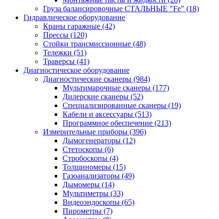
Груза балансировочные СТАЛЬНЫЕ "Fe"
(18)
Гидравлическое оборудование
Краны гаражные
(42)
Прессы
(120)
Стойки трансмиссионные
(48)
Тележки
(51)
Траверсы
(41)
Диагностическое оборудование
Диагностические сканеры
(984)
Мультимарочные сканеры
(177)
Дилерские сканеры
(52)
Специализированные сканеры
(19)
Кабели и аксессуары
(513)
Программное обеспечение
(213)
Измерительные приборы
(396)
Дымогенераторы
(12)
Стетоскопы
(6)
Стробоскопы
(4)
Толщиномеры
(15)
Газоанализаторы
(49)
Дымомеры
(14)
Мультиметры
(33)
Видеоэндоскопы
(65)
Пирометры
(7)