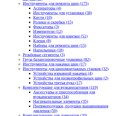
Инструменты для ремонта шин
(175)
Аспираторы
(4)
Инструменты для установки
(38)
Кисти
(10)
Ролики и скребки
(15)
Фиксаторы
(3)
Измерители
(12)
Инструменты для нарезки
(51)
Клещи
(8)
Наборы для ремонта шин
(15)
Напильники
(18)
Резьбовые сегменты
(3)
Груза балансировочные упаковки
(82)
Инструменты для накачки шин
(17)
Инструменты для шиномонтажных станков
(32)
Устройства взрывной накачки
(4)
Устройства для низкопрофильных шин
(2)
Устройства третья рука
(17)
Комплектующие для вулканизаторов
(119)
Аксессуары и приспособления для
вулканизаторов
(34)
Нагревательные элементы
(35)
Пневмоподушки, подушки выравнивания
давления
(50)
Комплектующие для домкратов
(20)