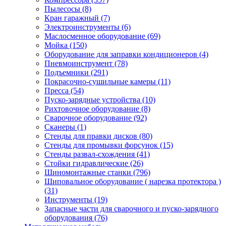
Пылесосы
(8)
Кран гаражный
(7)
Электроинструменты
(6)
Маслосменное оборудование
(69)
Мойка
(150)
Оборудование для заправки кондиционеров
(4)
Пневмоинструмент
(78)
Подъемники
(291)
Покрасочно-сушильные камеры
(11)
Пресса
(54)
Пуско-зарядные устройства
(10)
Рихтовочное оборудование
(8)
Сварочное оборудование
(92)
Сканеры
(1)
Стенды для правки дисков
(80)
Стенды для промывки форсунок
(15)
Стенды развал-схождения
(41)
Стойки гидравлические
(26)
Шиномонтажные станки
(796)
Шиповальное оборудование ( нарезка протектора )
(31)
Инструменты
(19)
Запасные части для сварочного и пуско-зарядного
оборудования
(76)