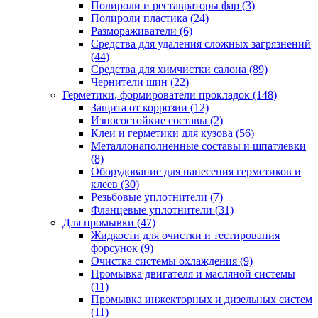
Полироли и реставраторы фар
(3)
Полироли пластика
(24)
Размораживатели
(6)
Средства для удаления сложных загрязнений
(44)
Средства для химчистки салона
(89)
Чернители шин
(22)
Герметики, формирователи прокладок
(148)
Защита от коррозии
(12)
Износостойкие составы
(2)
Клеи и герметики для кузова
(56)
Металлонаполненные составы и шпатлевки
(8)
Оборудование для нанесения герметиков и
клеев
(30)
Резьбовые уплотнители
(7)
Фланцевые уплотнители
(31)
Для промывки
(47)
Жидкости для очистки и тестирования
форсунок
(9)
Очистка системы охлаждения
(9)
Промывка двигателя и масляной системы
(11)
Промывка инжекторных и дизельных систем
(11)