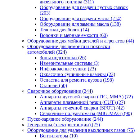
дизельного топлива
(311)
Оборудование для раздачи густых смазок
(203)
Оборудование для раздачи масла
(214)
Оборудование для замены масла
(138)
Тележки для бочек
(14)
Воронки и мерные емкости
(60)
Оборудование для мойки деталей и агрегатов
(44)
Оборудование для ремонта и покраски
автомобилей
(324)
Зоны подготовки
(26)
Измерительные системы
(3)
Инфракрасные сушки
(23)
Окрасочно-сушильные камеры
(23)
Оснастка для ремонта кузова
(198)
Стапели
(50)
Сварочное оборудование
(244)
Аппараты дуговой сварки (TIG, MMA)
(72)
Аппараты плазменной резки (CUT)
(27)
Аппараты точечной сварки (SPOT)
(42)
Сварочные полуавтоматы (MIG-MAG)
(90)
Пуско-зарядное оборудование
(244)
Генераторы (электростанции)
(25)
Оборудование для удаления выхлопных газов
(75)
Вентиляторы
(10)