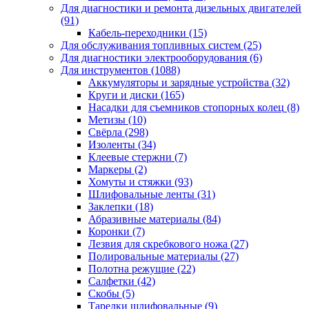
Для диагностики и ремонта дизельных двигателей
(91)
Кабель-переходники
(15)
Для обслуживания топливных систем
(25)
Для диагностики электрооборудования
(6)
Для инструментов
(1088)
Аккумуляторы и зарядные устройства
(32)
Круги и диски
(165)
Насадки для съемников стопорных колец
(8)
Метизы
(10)
Свёрла
(298)
Изоленты
(34)
Клеевые стержни
(7)
Маркеры
(2)
Хомуты и стяжки
(93)
Шлифовальные ленты
(31)
Заклепки
(18)
Абразивные материалы
(84)
Коронки
(7)
Лезвия для скребкового ножа
(27)
Полировальные материалы
(27)
Полотна режущие
(22)
Салфетки
(42)
Скобы
(5)
Тарелки шлифовальные
(9)