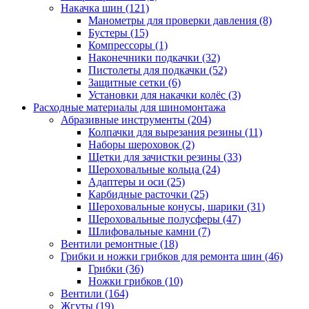
Накачка шин
(121)
Манометры для проверки давления
(8)
Бустеры
(15)
Компрессоры
(1)
Наконечники подкачки
(32)
Пистолеты для подкачки
(52)
Защитные сетки
(6)
Установки для накачки колёс
(3)
Расходные материалы для шиномонтажа
Абразивные инструменты
(204)
Колпачки для вырезания резины
(11)
Наборы шероховок
(2)
Щетки для зачистки резины
(33)
Шероховальные кольца
(24)
Адаптеры и оси
(25)
Карбидные расточки
(25)
Шероховальные конусы, шарики
(31)
Шероховальные полусферы
(47)
Шлифовальные камни
(7)
Вентили ремонтные
(18)
Грибки и ножки грибков для ремонта шин
(46)
Грибки
(36)
Ножки грибков
(10)
Вентили
(164)
Жгуты
(19)