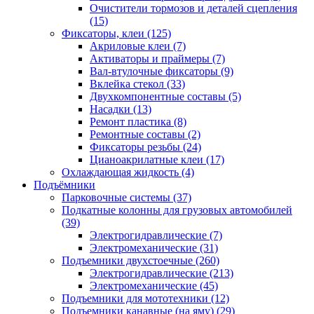
Очистители тормозов и деталей сцепления
(15)
Фиксаторы, клеи
(125)
Акриловые клеи
(7)
Активаторы и праймеры
(7)
Вал-втулочные фиксаторы
(9)
Вклейка стекол
(33)
Двухкомпонентные составы
(5)
Насадки
(13)
Ремонт пластика
(8)
Ремонтные составы
(2)
Фиксаторы резьбы
(24)
Цианоакрилатные клеи
(17)
Охлаждающая жидкость
(4)
Подъёмники
Парковочные системы
(37)
Подкатные колонны для грузовых автомобилей
(39)
Электрогидравлические
(7)
Электромеханические
(31)
Подъемники двухстоечные
(260)
Электрогидравлические
(213)
Электромеханические
(45)
Подъемники для мототехники
(12)
Подъемники канавные (на яму)
(29)