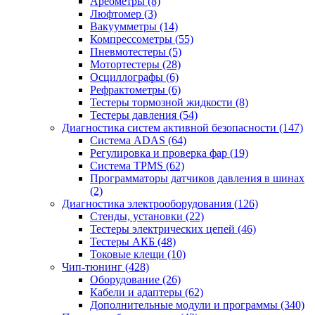
Ареометры
(8)
Люфтомер
(3)
Вакуумметры
(14)
Компрессометры
(55)
Пневмотестеры
(5)
Мотортестеры
(28)
Осциллографы
(6)
Рефрактометры
(6)
Тестеры тормозной жидкости
(8)
Тестеры давления
(54)
Диагностика систем активной безопасности
(147)
Система ADAS
(64)
Регулировка и проверка фар
(19)
Система TPMS
(62)
Программаторы датчиков давления в шинах
(2)
Диагностика электрооборудования
(126)
Стенды, установки
(22)
Тестеры электрических цепей
(46)
Тестеры АКБ
(48)
Токовые клещи
(10)
Чип-тюнинг
(428)
Оборудование
(26)
Кабели и адаптеры
(62)
Дополнительные модули и программы
(340)