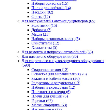
Наборы оснастки
(15)
Пилки для лобзика
(14)
Насадки
(82)
Фрезы
(12)
Для обслуживания автокондиционеров
(65)
Золотники
(15)
Добавки
(7)
Масла
(21)
Наборы резиновых колец
(5)
Очистители
(12)
Хладагенты
(5)
Для ремонта и покраски автомобилей
(33)
Для паяльного оборудования
(36)
Для сварочного и пуско-зарядного оборудования
(590)
Сварочная химия
(12)
Оснастка для выравнивания
(26)
Зажимы и кабели массы
(26)
Редукторы и регуляторы
(13)
Наборы и аксессуары
(12)
Пистолеты и клещи
(6)
Плечи для клещей
(5)
Горелки
(67)
Маски сварщика
(53)
Наконечники
(73)