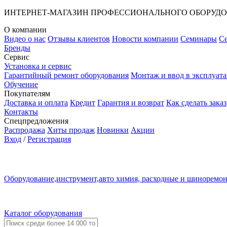
ИНТЕРНЕТ-МАГАЗИН ПРОФЕССИОНАЛЬНОГО ОБОРУД
О компании
Видео о нас
Отзывы клиентов
Новости компании
Семинары
С
Бренды
Сервис
Установка и сервис
Гарантийный ремонт оборудования
Монтаж и ввод в эксплуат
Обучение
Покупателям
Доставка и оплата
Кредит
Гарантия и возврат
Как сделать заказ
Контакты
Спецпредложения
Распродажа
Хиты продаж
Новинки
Акции
Вход
/
Регистрация
Оборудование,инструмент,авто химия, расходные и шиноремо
Каталог оборудования