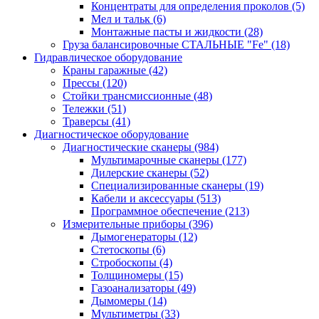
Концентраты для определения проколов
(5)
Мел и тальк
(6)
Монтажные пасты и жидкости
(28)
Груза балансировочные СТАЛЬНЫЕ "Fe"
(18)
Гидравлическое оборудование
Краны гаражные
(42)
Прессы
(120)
Стойки трансмиссионные
(48)
Тележки
(51)
Траверсы
(41)
Диагностическое оборудование
Диагностические сканеры
(984)
Мультимарочные сканеры
(177)
Дилерские сканеры
(52)
Специализированные сканеры
(19)
Кабели и аксессуары
(513)
Программное обеспечение
(213)
Измерительные приборы
(396)
Дымогенераторы
(12)
Стетоскопы
(6)
Стробоскопы
(4)
Толщиномеры
(15)
Газоанализаторы
(49)
Дымомеры
(14)
Мультиметры
(33)