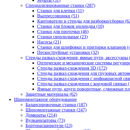
Муфты
(51)
Специализированные станки
(287)
Станки для клепки
(11)
Выпрессовщики
(51)
Кантователи и стенды для разборки/сборки
(6
Станки для блоков цилиндра
(10)
Станки для проточки
(46)
Станки сверлильные
(23)
Насосы
(21)
Станки для шлифовки и притирки клапанов
(
Пескоструйные установки
(32)
Стенды развал-схождения, ямные пути, аксессуары
Оптические и механические системы регулир
Стенды развал-схождения 3D
(172)
Стенды развал-схождения для грузовых авто
Стенды развал-схождения с инфракрасной св
Стенды развал-схождения с кордовой связью
(
Ямные пути, круги поворотные, сдвижные п
Защитные материалы
(62)
Шиномонтажное оборудование
Балансировочные станки
(187)
Шиномонтажные станки
(247)
Домкраты
(214)
Вулканизаторы
(73)
Борторасширители
(23)