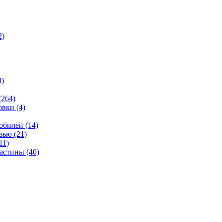
2)
4)
(264)
овки
(4)
мобилей
(14)
язью
(21)
11)
ластины
(40)