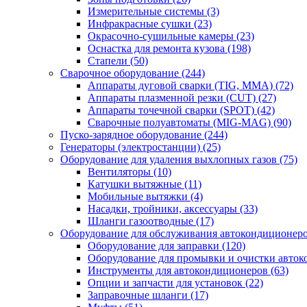
Измерительные системы
(3)
Инфракрасные сушки
(23)
Окрасочно-сушильные камеры
(23)
Оснастка для ремонта кузова
(198)
Стапели
(50)
Сварочное оборудование
(244)
Аппараты дуговой сварки (TIG, MMA)
(72)
Аппараты плазменной резки (CUT)
(27)
Аппараты точечной сварки (SPOT)
(42)
Сварочные полуавтоматы (MIG-MAG)
(90)
Пуско-зарядное оборудование
(244)
Генераторы (электростанции)
(25)
Оборудование для удаления выхлопных газов
(75)
Вентиляторы
(10)
Катушки вытяжные
(11)
Мобильные вытяжки
(4)
Насадки, тройники, аксессуары
(33)
Шланги газоотводные
(17)
Оборудование для обслуживания автокондиционер
Оборудование для заправки
(120)
Оборудование для промывки и очистки авто
Инструменты для автокондиционеров
(63)
Опции и запчасти для установок
(22)
Заправочные шланги
(17)