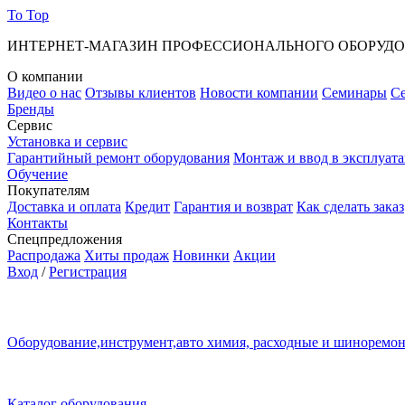
To Top
ИНТЕРНЕТ-МАГАЗИН ПРОФЕССИОНАЛЬНОГО ОБОРУД
О компании
Видео о нас
Отзывы клиентов
Новости компании
Семинары
С
Бренды
Сервис
Установка и сервис
Гарантийный ремонт оборудования
Монтаж и ввод в эксплуат
Обучение
Покупателям
Доставка и оплата
Кредит
Гарантия и возврат
Как сделать заказ
Контакты
Спецпредложения
Распродажа
Хиты продаж
Новинки
Акции
Вход
/
Регистрация
Оборудование,инструмент,авто химия, расходные и шиноремо
Каталог оборудования