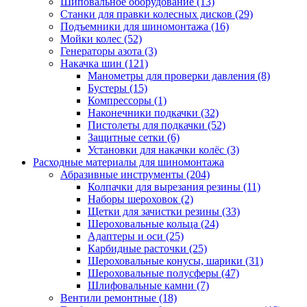
Шиповальное оборудование
(13)
Станки для правки колесных дисков
(29)
Подъемники для шиномонтажа
(16)
Мойки колес
(52)
Генераторы азота
(3)
Накачка шин
(121)
Манометры для проверки давления
(8)
Бустеры
(15)
Компрессоры
(1)
Наконечники подкачки
(32)
Пистолеты для подкачки
(52)
Защитные сетки
(6)
Установки для накачки колёс
(3)
Расходные материалы для шиномонтажа
Абразивные инструменты
(204)
Колпачки для вырезания резины
(11)
Наборы шероховок
(2)
Щетки для зачистки резины
(33)
Шероховальные кольца
(24)
Адаптеры и оси
(25)
Карбидные расточки
(25)
Шероховальные конусы, шарики
(31)
Шероховальные полусферы
(47)
Шлифовальные камни
(7)
Вентили ремонтные
(18)