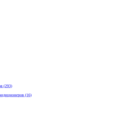
ов
(293)
кондиционеров
(16)