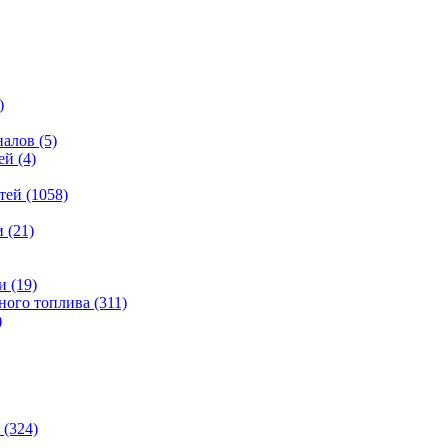
)
налов
(5)
ей
(4)
тей
(1058)
и
(21)
и
(19)
ьного топлива
(311)
)
(324)