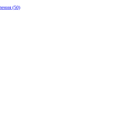
ления
(50)