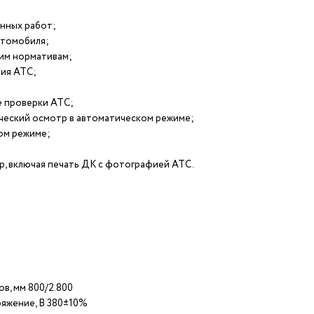
енных работ;
втомобиля;
им нормативам;
ния АТС;
е проверки АТС;
ческий осмотр в автоматическом режиме;
ом режиме;
, включая печать ДК с фотографией АТС.
в, мм 800/2.800
ряжение, В 380±10%