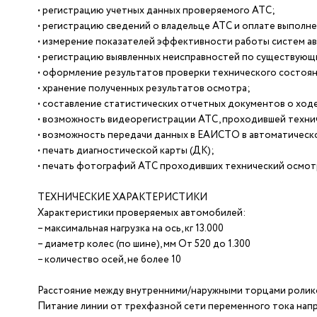
• регистрацию учетных данных проверяемого АТС;
• регистрацию сведений о владельце АТС и оплате выполн
• измерение показателей эффективности работы систем а
• регистрацию выявленных неисправностей по существующ
• оформление результатов проверки технического состоя
• хранение полученных результатов осмотра;
• составление статистических отчетных документов о ход
• возможность видеорегистрации АТС, проходившей техни
• возможность передачи данных в ЕАИСТО в автоматическ
• печать диагностической карты (ДК);
• печать фотографий АТС проходивших технический осмотр
ТЕХНИЧЕСКИЕ ХАРАКТЕРИСТИКИ
Характеристики проверяемых автомобилей:
– максимальная нагрузка на ось, кг 13.000
– диаметр колес (по шине), мм От 520 до 1.300
– количество осей, не более 10
Расстояние между внутренними/наружными торцами ролико
Питание линии от трехфазной сети переменного тока нап