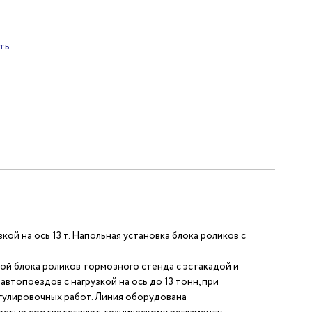
ть
ой на ось 13 т. Напольная установка блока роликов с
ой блока роликов тормозного стенда с эстакадой и
втопоездов с нагрузкой на ось до 13 тонн, при
гулировочных работ. Линия оборудована