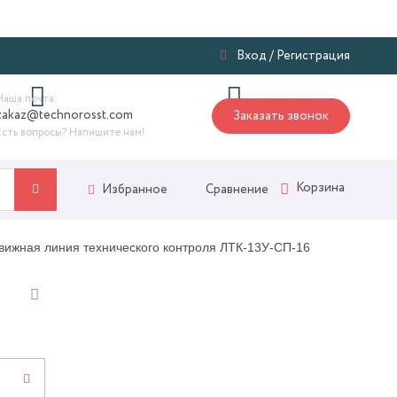
Я
Вход
/
Регистрация
Наша почта:
zakaz@technorosst.com
Заказать звонок
Есть вопросы? Напишите нам!
Корзина
Сравнение
Избранное
вижная линия технического контроля ЛТК-13У-СП-16