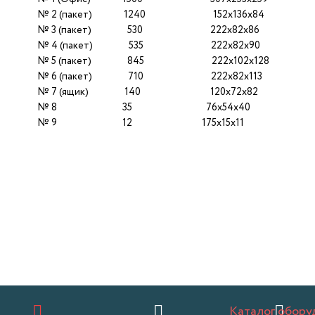
№ 2 (пакет) 1240 152x136x84
№ 3 (пакет) 530 222x82x86
№ 4 (пакет) 535 222x82x90
№ 5 (пакет) 845 222x102x128
№ 6 (пакет) 710 222x82x113
№ 7 (ящик) 140 120х72х82
№ 8 35 76х54х40
№ 9 12 175х15х11
Каталог обору