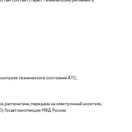
остью соответствуют техническому регламенту
 контроля технического состояния АТС;
а, распечатаны, переданы на электронный носитель;
) Госавтоинспекции МВД России.