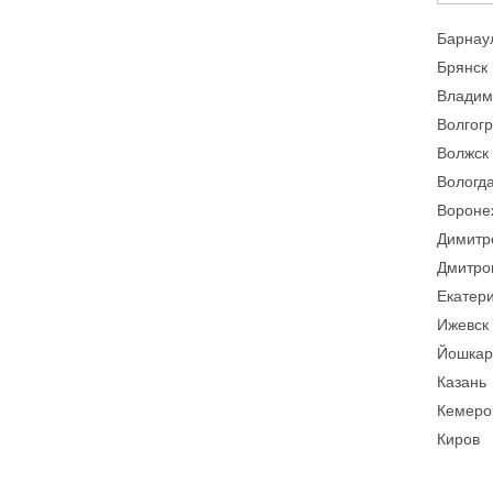
Барнау
Брянск
Владим
Волгог
Волжск
Вологд
Вороне
Димитр
Дмитро
Екатер
Ижевск
Йошкар
Казань
Кемеро
Киров