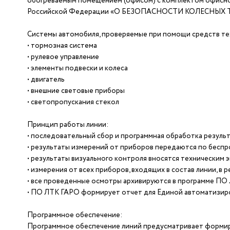
обогреваемым помещением (офисом) с комплектом офисной
Российской Федерации «О БЕЗОПАСНОСТИ КОЛЕСНЫХ Т
Системы автомобиля, проверяемые при помощи средств те
• тормозная система
• рулевое управление
• элементы подвески и колеса
• двигатель
• внешние световые приборы
• светопропускания стекол
Принцип работы линии:
• последовательный сбор и программная обработка результ
• результаты измерений от приборов передаются по беспро
• результаты визуального контроля вносятся техническим 
• измерения от всех приборов, входящих в состав линии, в
• все проведенные осмотры архивируются в программе ПО 
• ПО ЛТК ГАРО формирует отчет для Единой автоматизир
Программное обеспечение:
Программное обеспечение линий предусматривает формиро