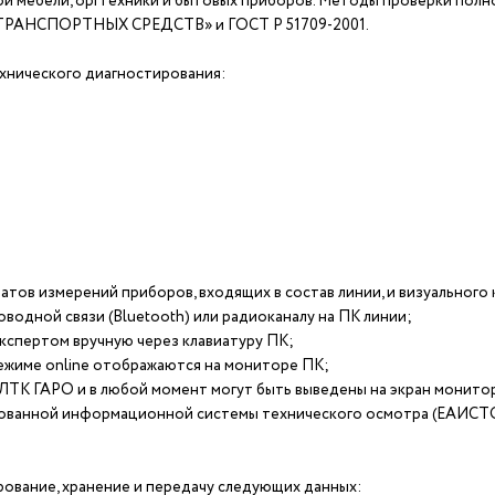
 мебели, оргтехники и бытовых приборов. Методы проверки полн
РАНСПОРТНЫХ СРЕДСТВ» и ГОСТ Р 51709-2001.
хнического диагностирования:
атов измерений приборов, входящих в состав линии, и визуального
водной связи (Bluetooth) или радиоканалу на ПК линии;
экспертом вручную через клавиатуру ПК;
 режиме online отображаются на мониторе ПК;
ЛТК ГАРО и в любой момент могут быть выведены на экран монитор
ованной информационной системы технического осмотра (ЕАИСТО
вание, хранение и передачу следующих данных: