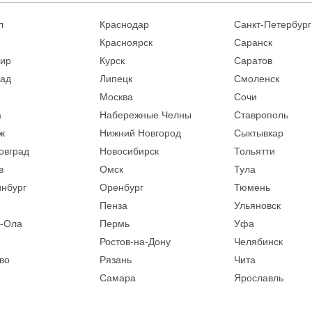
л
Краснодар
Санкт-Петербург
Красноярск
Саранск
ир
Курск
Саратов
рад
Липецк
Смоленск
Москва
Сочи
а
Набережные Челны
Ставрополь
ж
Нижний Новгород
Сыктывкар
овград
Новосибирск
Тольятти
в
Омск
Тула
инбург
Оренбург
Тюмень
Пенза
Ульяновск
-Ола
Пермь
Уфа
Ростов-на-Дону
Челябинск
во
Рязань
Чита
Самара
Ярославль