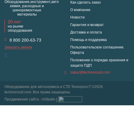
Оборудование,инструмент,авто
Как сделать заказ
химия, расходные и
О компании
шиноремонтные
материалы
Новости
20 лет
Гарантия и возврат
на рынке
оборудования
Доставка и оплата
8 800 200-63-73
Помощь и поддержка
Заказать звонок
Пользовательское соглашение.
Оферта
Положение о порядке хранения и
защите ПДП
zakaz@technorosst.com
Оборудование для автосервиса и СТО ТехнороссТ ©2026
technorosst.com. Все права защищены.
Продвижение сайта - mStudio