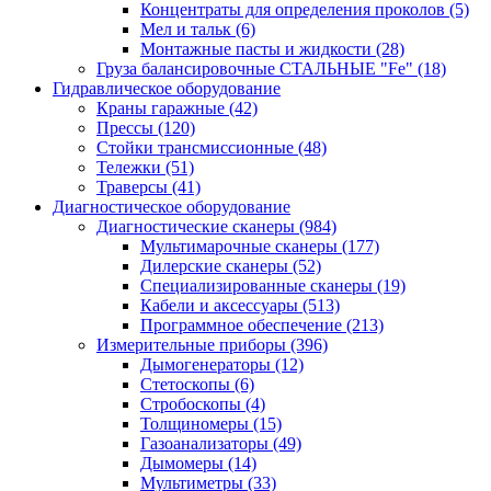
Концентраты для определения проколов
(5)
Мел и тальк
(6)
Монтажные пасты и жидкости
(28)
Груза балансировочные СТАЛЬНЫЕ "Fe"
(18)
Гидравлическое оборудование
Краны гаражные
(42)
Прессы
(120)
Стойки трансмиссионные
(48)
Тележки
(51)
Траверсы
(41)
Диагностическое оборудование
Диагностические сканеры
(984)
Мультимарочные сканеры
(177)
Дилерские сканеры
(52)
Специализированные сканеры
(19)
Кабели и аксессуары
(513)
Программное обеспечение
(213)
Измерительные приборы
(396)
Дымогенераторы
(12)
Стетоскопы
(6)
Стробоскопы
(4)
Толщиномеры
(15)
Газоанализаторы
(49)
Дымомеры
(14)
Мультиметры
(33)