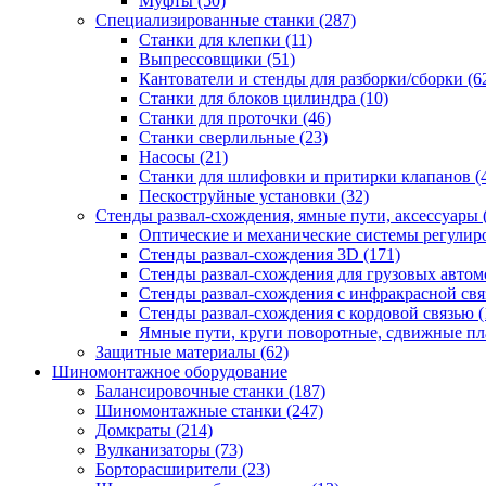
Муфты
(50)
Специализированные станки
(287)
Станки для клепки
(11)
Выпрессовщики
(51)
Кантователи и стенды для разборки/сборки
(6
Станки для блоков цилиндра
(10)
Станки для проточки
(46)
Станки сверлильные
(23)
Насосы
(21)
Станки для шлифовки и притирки клапанов
(
Пескоструйные установки
(32)
Стенды развал-схождения, ямные пути, аксессуары
Оптические и механические системы регулир
Стенды развал-схождения 3D
(171)
Стенды развал-схождения для грузовых авто
Стенды развал-схождения с инфракрасной св
Стенды развал-схождения с кордовой связью
(
Ямные пути, круги поворотные, сдвижные п
Защитные материалы
(62)
Шиномонтажное оборудование
Балансировочные станки
(187)
Шиномонтажные станки
(247)
Домкраты
(214)
Вулканизаторы
(73)
Борторасширители
(23)