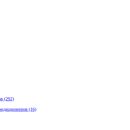
ов
(292)
кондиционеров
(16)