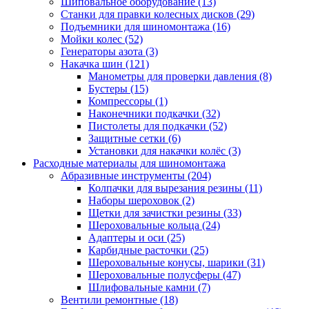
Шиповальное оборудование
(13)
Станки для правки колесных дисков
(29)
Подъемники для шиномонтажа
(16)
Мойки колес
(52)
Генераторы азота
(3)
Накачка шин
(121)
Манометры для проверки давления
(8)
Бустеры
(15)
Компрессоры
(1)
Наконечники подкачки
(32)
Пистолеты для подкачки
(52)
Защитные сетки
(6)
Установки для накачки колёс
(3)
Расходные материалы для шиномонтажа
Абразивные инструменты
(204)
Колпачки для вырезания резины
(11)
Наборы шероховок
(2)
Щетки для зачистки резины
(33)
Шероховальные кольца
(24)
Адаптеры и оси
(25)
Карбидные расточки
(25)
Шероховальные конусы, шарики
(31)
Шероховальные полусферы
(47)
Шлифовальные камни
(7)
Вентили ремонтные
(18)