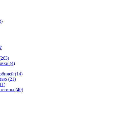
2)
4)
(263)
овки
(4)
мобилей
(14)
язью
(21)
11)
ластины
(40)