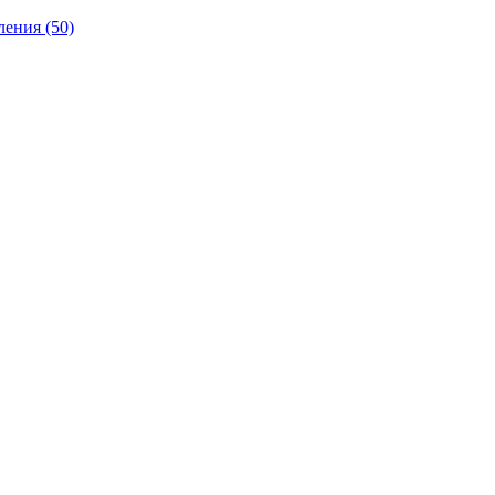
ления
(50)