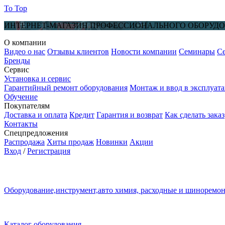
To Top
ИНТЕРНЕТ-МАГАЗИН ПРОФЕССИОНАЛЬНОГО ОБОРУД
О компании
Видео о нас
Отзывы клиентов
Новости компании
Семинары
С
Бренды
Сервис
Установка и сервис
Гарантийный ремонт оборудования
Монтаж и ввод в эксплуат
Обучение
Покупателям
Доставка и оплата
Кредит
Гарантия и возврат
Как сделать заказ
Контакты
Спецпредложения
Распродажа
Хиты продаж
Новинки
Акции
Вход
/
Регистрация
Оборудование,инструмент,авто химия, расходные и шиноремо
Каталог оборудования