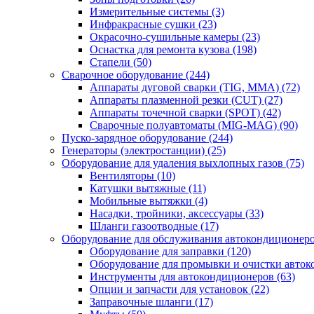
Измерительные системы
(3)
Инфракрасные сушки
(23)
Окрасочно-сушильные камеры
(23)
Оснастка для ремонта кузова
(198)
Стапели
(50)
Сварочное оборудование
(244)
Аппараты дуговой сварки (TIG, MMA)
(72)
Аппараты плазменной резки (CUT)
(27)
Аппараты точечной сварки (SPOT)
(42)
Сварочные полуавтоматы (MIG-MAG)
(90)
Пуско-зарядное оборудование
(244)
Генераторы (электростанции)
(25)
Оборудование для удаления выхлопных газов
(75)
Вентиляторы
(10)
Катушки вытяжные
(11)
Мобильные вытяжки
(4)
Насадки, тройники, аксессуары
(33)
Шланги газоотводные
(17)
Оборудование для обслуживания автокондиционер
Оборудование для заправки
(120)
Оборудование для промывки и очистки авто
Инструменты для автокондиционеров
(63)
Опции и запчасти для установок
(22)
Заправочные шланги
(17)