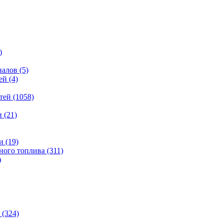
)
налов
(5)
ей
(4)
тей
(1058)
и
(21)
и
(19)
ьного топлива
(311)
)
(324)