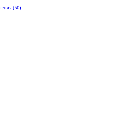
ления
(50)