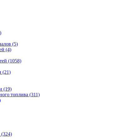
)
налов
(5)
ей
(4)
тей
(1058)
и
(21)
и
(19)
ьного топлива
(311)
)
(324)