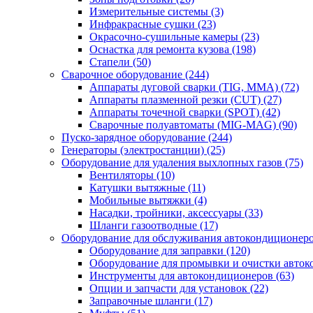
Измерительные системы
(3)
Инфракрасные сушки
(23)
Окрасочно-сушильные камеры
(23)
Оснастка для ремонта кузова
(198)
Стапели
(50)
Сварочное оборудование
(244)
Аппараты дуговой сварки (TIG, MMA)
(72)
Аппараты плазменной резки (CUT)
(27)
Аппараты точечной сварки (SPOT)
(42)
Сварочные полуавтоматы (MIG-MAG)
(90)
Пуско-зарядное оборудование
(244)
Генераторы (электростанции)
(25)
Оборудование для удаления выхлопных газов
(75)
Вентиляторы
(10)
Катушки вытяжные
(11)
Мобильные вытяжки
(4)
Насадки, тройники, аксессуары
(33)
Шланги газоотводные
(17)
Оборудование для обслуживания автокондиционер
Оборудование для заправки
(120)
Оборудование для промывки и очистки авто
Инструменты для автокондиционеров
(63)
Опции и запчасти для установок
(22)
Заправочные шланги
(17)