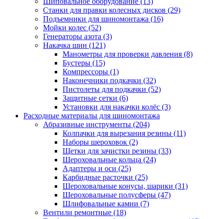
Шиповальное оборудование
(13)
Станки для правки колесных дисков
(29)
Подъемники для шиномонтажа
(16)
Мойки колес
(52)
Генераторы азота
(3)
Накачка шин
(121)
Манометры для проверки давления
(8)
Бустеры
(15)
Компрессоры
(1)
Наконечники подкачки
(32)
Пистолеты для подкачки
(52)
Защитные сетки
(6)
Установки для накачки колёс
(3)
Расходные материалы для шиномонтажа
Абразивные инструменты
(204)
Колпачки для вырезания резины
(11)
Наборы шероховок
(2)
Щетки для зачистки резины
(33)
Шероховальные кольца
(24)
Адаптеры и оси
(25)
Карбидные расточки
(25)
Шероховальные конусы, шарики
(31)
Шероховальные полусферы
(47)
Шлифовальные камни
(7)
Вентили ремонтные
(18)