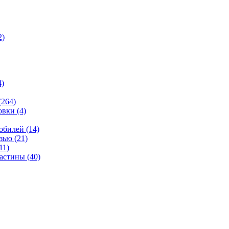
2)
4)
(264)
овки
(4)
мобилей
(14)
язью
(21)
11)
ластины
(40)