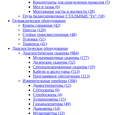
Концентраты для определения проколов
(5)
Мел и тальк
(6)
Монтажные пасты и жидкости
(28)
Груза балансировочные СТАЛЬНЫЕ "Fe"
(18)
Гидравлическое оборудование
Краны гаражные
(42)
Прессы
(120)
Стойки трансмиссионные
(48)
Тележки
(51)
Траверсы
(41)
Диагностическое оборудование
Диагностические сканеры
(984)
Мультимарочные сканеры
(177)
Дилерские сканеры
(52)
Специализированные сканеры
(19)
Кабели и аксессуары
(513)
Программное обеспечение
(213)
Измерительные приборы
(396)
Дымогенераторы
(12)
Стетоскопы
(6)
Стробоскопы
(4)
Толщиномеры
(15)
Газоанализаторы
(49)
Дымомеры
(14)
Мультиметры
(33)