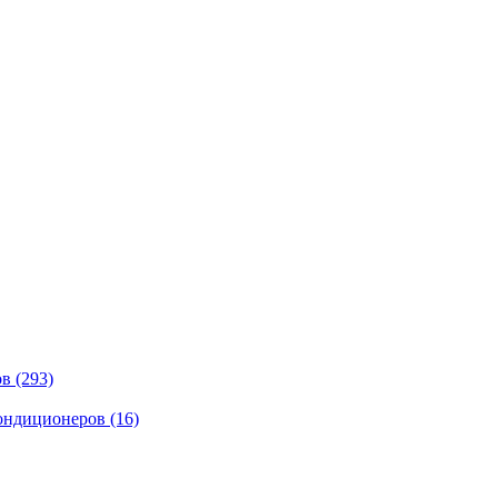
ов
(293)
кондиционеров
(16)