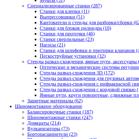
Муфты
(51)
Специализированные станки
(287)
Станки для клепки
(11)
Выпрессовщики
(51)
Кантователи и стенды для разборки/сборки
(6
Станки для блоков цилиндра
(10)
Станки для проточки
(46)
Станки сверлильные
(23)
Насосы
(21)
Станки для шлифовки и притирки клапанов
(
Пескоструйные установки
(32)
Стенды развал-схождения, ямные пути, аксессуары
Оптические и механические системы регулир
Стенды развал-схождения 3D
(172)
Стенды развал-схождения для грузовых авто
Стенды развал-схождения с инфракрасной св
Стенды развал-схождения с кордовой связью
(
Ямные пути, круги поворотные, сдвижные п
Защитные материалы
(62)
Шиномонтажное оборудование
Балансировочные станки
(187)
Шиномонтажные станки
(247)
Домкраты
(214)
Вулканизаторы
(73)
Борторасширители
(23)