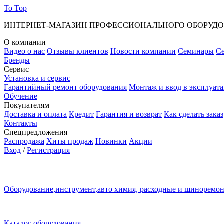
To Top
ИНТЕРНЕТ-МАГАЗИН ПРОФЕССИОНАЛЬНОГО ОБОРУД
О компании
Видео о нас
Отзывы клиентов
Новости компании
Семинары
С
Бренды
Сервис
Установка и сервис
Гарантийный ремонт оборудования
Монтаж и ввод в эксплуат
Обучение
Покупателям
Доставка и оплата
Кредит
Гарантия и возврат
Как сделать заказ
Контакты
Спецпредложения
Распродажа
Хиты продаж
Новинки
Акции
Вход
/
Регистрация
Оборудование,инструмент,авто химия, расходные и шиноремо
Каталог оборудования