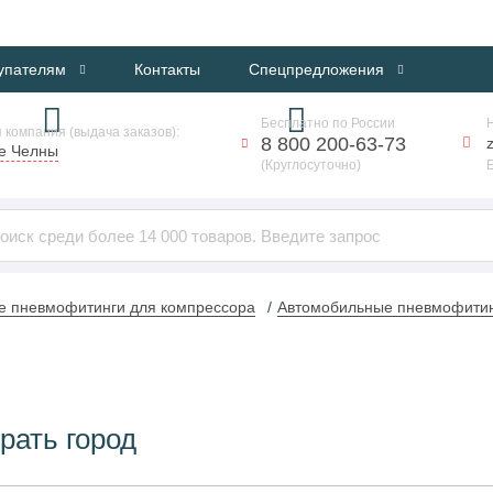
ИНТЕРНЕТ-МАГАЗИН ПРОФЕССИОНАЛЬНОГО ОБОРУДОВАНИЯ
упателям
Контакты
Спецпредложения
Бесплатно по России
 компания (выдача заказов):
8 800 200-63-73
е Челны
(Круглосуточно)
е пневмофитинги для компрессора
Автомобильные пневмофитин
рать город