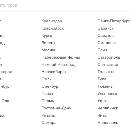
л
Краснодар
Санкт-Петербург
Красноярск
Саранск
ир
Курск
Саратов
рад
Липецк
Смоленск
Москва
Сочи
а
Набережные Челны
Ставрополь
ж
Нижний Новгород
Сыктывкар
овград
Новосибирск
Тольятти
в
Омск
Тула
инбург
Оренбург
Тюмень
Пенза
Ульяновск
-Ола
Пермь
Уфа
Ростов-на-Дону
Челябинск
во
Рязань
Чита
Самара
Ярославль