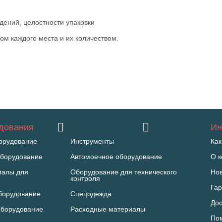
дений, целостности упаковки
сом каждого места и их количеством.
удования
Ин
орудование
Инструменты
Как
борудование
Автомоечное оборудование
О 
иалы для
Оборудование для технического
Но
контроля
Гар
борудование
Спецодежда
Дос
оборудование
Расходные материалы
По