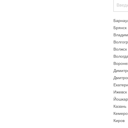
Барнау
Брянск
Владим
Волгог
Волжск
Вологд
Вороне
Димитр
Дмитро
Екатер
Ижевск
Йошкар
Казань
Кемеро
Киров