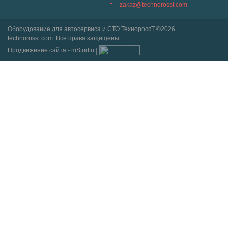
zakaz@technorosst.com
Оборудование для автосервиса и СТО ТехнороссТ ©2026
technorosst.com. Все права защищены.
Продвижение сайта - mStudio