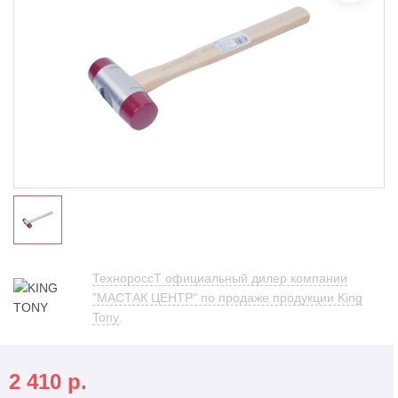
ТехнороссТ официальный дилер компании
"МАСТАК ЦЕНТР" по продаже продукции King
Tony
.
2 410
р.