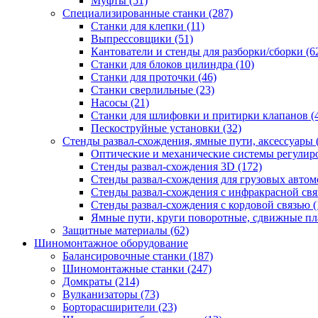
Муфты
(51)
Специализированные станки
(287)
Станки для клепки
(11)
Выпрессовщики
(51)
Кантователи и стенды для разборки/сборки
(6
Станки для блоков цилиндра
(10)
Станки для проточки
(46)
Станки сверлильные
(23)
Насосы
(21)
Станки для шлифовки и притирки клапанов
(
Пескоструйные установки
(32)
Стенды развал-схождения, ямные пути, аксессуары
Оптические и механические системы регулир
Стенды развал-схождения 3D
(172)
Стенды развал-схождения для грузовых авто
Стенды развал-схождения с инфракрасной св
Стенды развал-схождения с кордовой связью
(
Ямные пути, круги поворотные, сдвижные п
Защитные материалы
(62)
Шиномонтажное оборудование
Балансировочные станки
(187)
Шиномонтажные станки
(247)
Домкраты
(214)
Вулканизаторы
(73)
Борторасширители
(23)