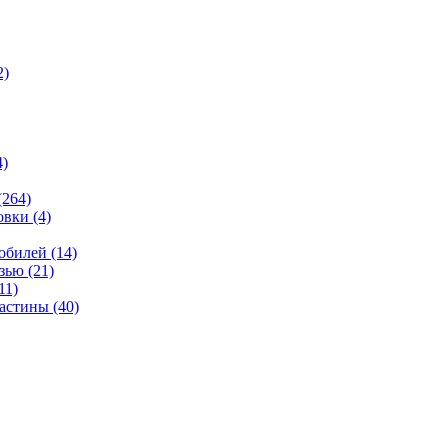
2)
4)
(264)
овки
(4)
мобилей
(14)
язью
(21)
11)
ластины
(40)