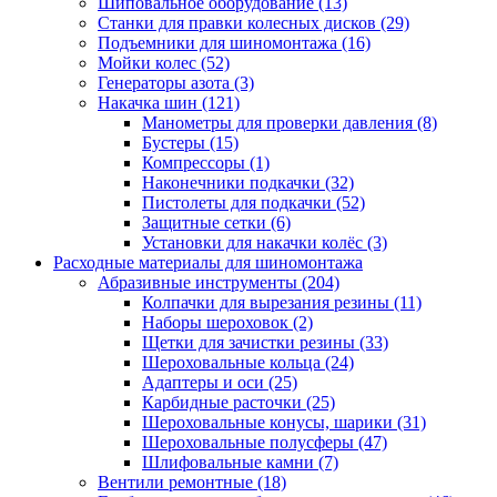
Шиповальное оборудование
(13)
Станки для правки колесных дисков
(29)
Подъемники для шиномонтажа
(16)
Мойки колес
(52)
Генераторы азота
(3)
Накачка шин
(121)
Манометры для проверки давления
(8)
Бустеры
(15)
Компрессоры
(1)
Наконечники подкачки
(32)
Пистолеты для подкачки
(52)
Защитные сетки
(6)
Установки для накачки колёс
(3)
Расходные материалы для шиномонтажа
Абразивные инструменты
(204)
Колпачки для вырезания резины
(11)
Наборы шероховок
(2)
Щетки для зачистки резины
(33)
Шероховальные кольца
(24)
Адаптеры и оси
(25)
Карбидные расточки
(25)
Шероховальные конусы, шарики
(31)
Шероховальные полусферы
(47)
Шлифовальные камни
(7)
Вентили ремонтные
(18)