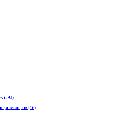
ов
(293)
кондиционеров
(16)