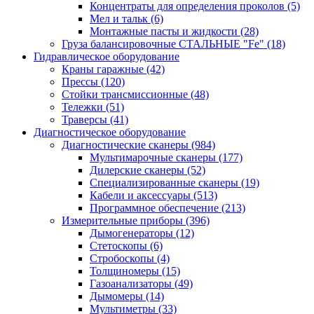
Концентраты для определения проколов
(5)
Мел и тальк
(6)
Монтажные пасты и жидкости
(28)
Груза балансировочные СТАЛЬНЫЕ "Fe"
(18)
Гидравлическое оборудование
Краны гаражные
(42)
Прессы
(120)
Стойки трансмиссионные
(48)
Тележки
(51)
Траверсы
(41)
Диагностическое оборудование
Диагностические сканеры
(984)
Мультимарочные сканеры
(177)
Дилерские сканеры
(52)
Специализированные сканеры
(19)
Кабели и аксессуары
(513)
Программное обеспечение
(213)
Измерительные приборы
(396)
Дымогенераторы
(12)
Стетоскопы
(6)
Стробоскопы
(4)
Толщиномеры
(15)
Газоанализаторы
(49)
Дымомеры
(14)
Мультиметры
(33)