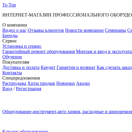
To Top
ИНТЕРНЕТ-МАГАЗИН ПРОФЕССИОНАЛЬНОГО ОБОРУД
О компании
Видео о нас
Отзывы клиентов
Новости компании
Семинары
С
Бренды
Сервис
Установка и сервис
Гарантийный ремонт оборудования
Монтаж и ввод в эксплуат
Обучение
Покупателям
Доставка и оплата
Кредит
Гарантия и возврат
Как сделать заказ
Контакты
Спецпредложения
Распродажа
Хиты продаж
Новинки
Акции
Вход
/
Регистрация
Оборудование,инструмент,авто химия, расходные и шиноремо
Каталог оборудования