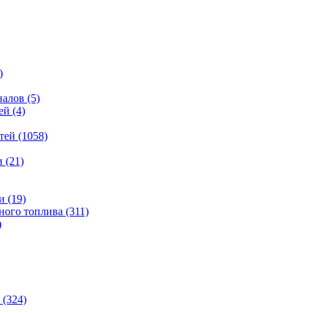
)
налов
(5)
ей
(4)
тей
(1058)
и
(21)
и
(19)
ьного топлива
(311)
)
(324)