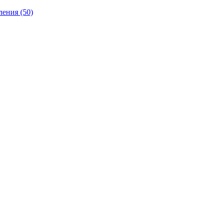
ления
(50)