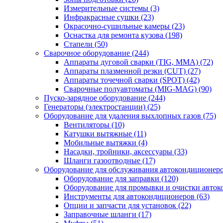
Измерительные системы
(3)
Инфракрасные сушки
(23)
Окрасочно-сушильные камеры
(23)
Оснастка для ремонта кузова
(198)
Стапели
(50)
Сварочное оборудование
(244)
Аппараты дуговой сварки (TIG, MMA)
(72)
Аппараты плазменной резки (CUT)
(27)
Аппараты точечной сварки (SPOT)
(42)
Сварочные полуавтоматы (MIG-MAG)
(90)
Пуско-зарядное оборудование
(244)
Генераторы (электростанции)
(25)
Оборудование для удаления выхлопных газов
(75)
Вентиляторы
(10)
Катушки вытяжные
(11)
Мобильные вытяжки
(4)
Насадки, тройники, аксессуары
(33)
Шланги газоотводные
(17)
Оборудование для обслуживания автокондиционер
Оборудование для заправки
(120)
Оборудование для промывки и очистки авто
Инструменты для автокондиционеров
(63)
Опции и запчасти для установок
(22)
Заправочные шланги
(17)