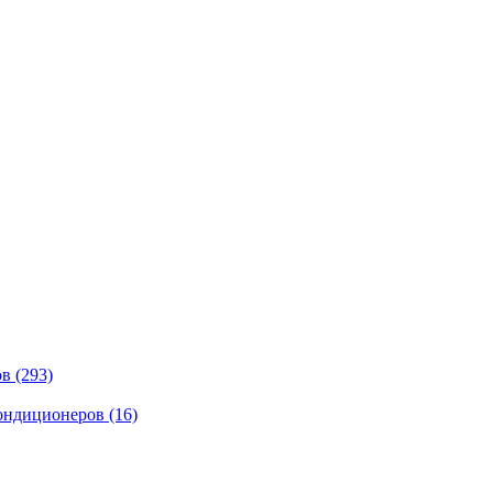
ов
(293)
кондиционеров
(16)