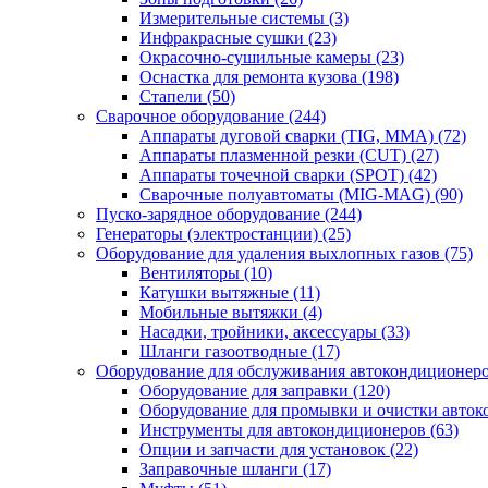
Измерительные системы
(3)
Инфракрасные сушки
(23)
Окрасочно-сушильные камеры
(23)
Оснастка для ремонта кузова
(198)
Стапели
(50)
Сварочное оборудование
(244)
Аппараты дуговой сварки (TIG, MMA)
(72)
Аппараты плазменной резки (CUT)
(27)
Аппараты точечной сварки (SPOT)
(42)
Сварочные полуавтоматы (MIG-MAG)
(90)
Пуско-зарядное оборудование
(244)
Генераторы (электростанции)
(25)
Оборудование для удаления выхлопных газов
(75)
Вентиляторы
(10)
Катушки вытяжные
(11)
Мобильные вытяжки
(4)
Насадки, тройники, аксессуары
(33)
Шланги газоотводные
(17)
Оборудование для обслуживания автокондиционер
Оборудование для заправки
(120)
Оборудование для промывки и очистки авто
Инструменты для автокондиционеров
(63)
Опции и запчасти для установок
(22)
Заправочные шланги
(17)