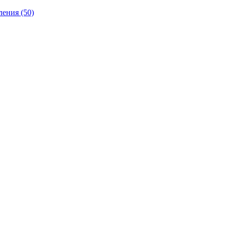
ления
(50)