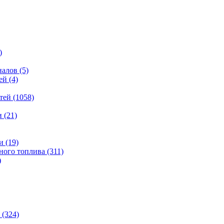
)
налов
(5)
ей
(4)
тей
(1058)
и
(21)
и
(19)
ьного топлива
(311)
)
(324)