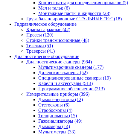
Концентраты для определения проколов
(5)
Мел и тальк
(6)
Монтажные пасты и жидкости
(28)
Груза балансировочные СТАЛЬНЫЕ "Fe"
(18)
Гидравлическое оборудование
Краны гаражные
(42)
Прессы
(120)
Стойки трансмиссионные
(48)
Тележки
(51)
Траверсы
(41)
Диагностическое оборудование
Диагностические сканеры
(984)
Мультимарочные сканеры
(177)
Дилерские сканеры
(52)
Специализированные сканеры
(19)
Кабели и аксессуары
(513)
Программное обеспечение
(213)
Измерительные приборы
(396)
Дымогенераторы
(12)
Стетоскопы
(6)
Стробоскопы
(4)
Толщиномеры
(15)
Газоанализаторы
(49)
Дымомеры
(14)
Мультиметры
(33)