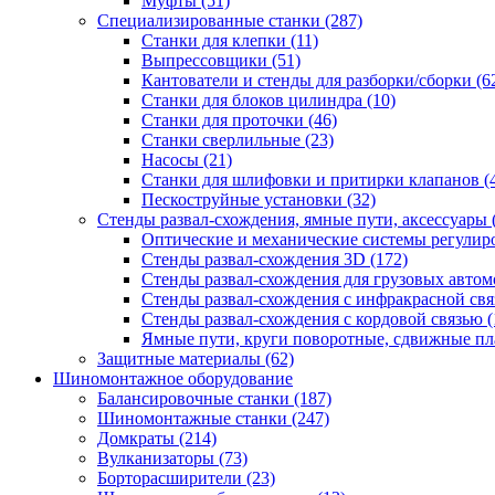
Муфты
(51)
Специализированные станки
(287)
Станки для клепки
(11)
Выпрессовщики
(51)
Кантователи и стенды для разборки/сборки
(6
Станки для блоков цилиндра
(10)
Станки для проточки
(46)
Станки сверлильные
(23)
Насосы
(21)
Станки для шлифовки и притирки клапанов
(
Пескоструйные установки
(32)
Стенды развал-схождения, ямные пути, аксессуары
Оптические и механические системы регулир
Стенды развал-схождения 3D
(172)
Стенды развал-схождения для грузовых авто
Стенды развал-схождения с инфракрасной св
Стенды развал-схождения с кордовой связью
(
Ямные пути, круги поворотные, сдвижные п
Защитные материалы
(62)
Шиномонтажное оборудование
Балансировочные станки
(187)
Шиномонтажные станки
(247)
Домкраты
(214)
Вулканизаторы
(73)
Борторасширители
(23)