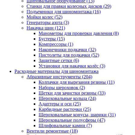
Шиповальное оборудование
(13)
Станки для правки колесных дисков
(29)
Подъемники для шиномонтажа
(16)
Мойки колес
(52)
Генераторы азота
(3)
Накачка шин
(121)
Манометры для проверки давления
(8)
Бустеры
(15)
Компрессоры
(1)
Наконечники подкачки
(32)
Пистолеты для подкачки
(52)
Защитные сетки
(6)
Установки для накачки колёс
(3)
Расходные материалы для шиномонтажа
Абразивные инструменты
(204)
Колпачки для вырезания резины
(11)
Наборы шероховок
(2)
Щетки для зачистки резины
(33)
Шероховальные кольца
(24)
Адаптеры и оси
(25)
Карбидные расточки
(25)
Шероховальные конусы, шарики
(31)
Шероховальные полусферы
(47)
Шлифовальные камни
(7)
Вентили ремонтные
(18)