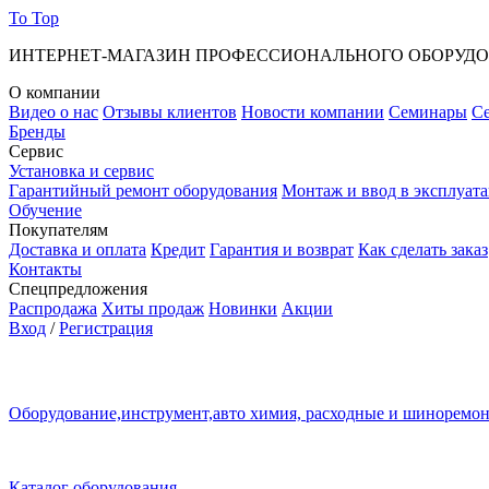
To Top
ИНТЕРНЕТ-МАГАЗИН ПРОФЕССИОНАЛЬНОГО ОБОРУД
О компании
Видео о нас
Отзывы клиентов
Новости компании
Семинары
С
Бренды
Сервис
Установка и сервис
Гарантийный ремонт оборудования
Монтаж и ввод в эксплуат
Обучение
Покупателям
Доставка и оплата
Кредит
Гарантия и возврат
Как сделать заказ
Контакты
Спецпредложения
Распродажа
Хиты продаж
Новинки
Акции
Вход
/
Регистрация
Оборудование,инструмент,авто химия, расходные и шиноремо
Каталог оборудования