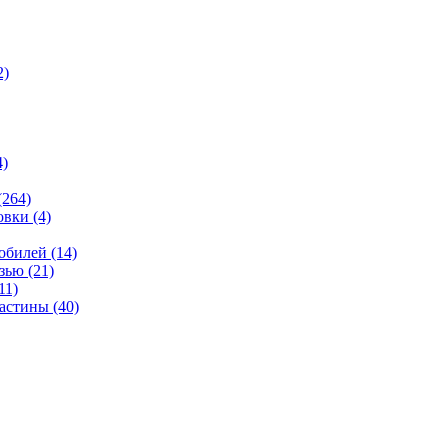
2)
4)
(264)
овки
(4)
мобилей
(14)
язью
(21)
11)
ластины
(40)