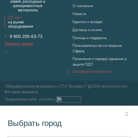
химия, расходные и
шиноремонтные
О компании
материалы
Новости
20 лет
на рынке
Гарантия и возврат
оборудования
Доставка и оплата
8 800 200-63-73
Помощь и поддержка
Заказать звонок
Пользовательское соглашение.
Оферта
Положение о порядке хранения и
защите ПДП
zakaz@technorosst.com
Оборудование для автосервиса и СТО ТехнороссТ ©2026 technorosst.com.
Все права защищены.
Продвижение сайта - mStudio
Выбрать город