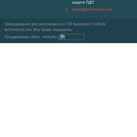
защите ПДП
zakaz@technorosst.com
Оборудование для автосервиса и СТО ТехнороссТ ©2026
technorosst.com. Все права защищены.
Продвижение сайта - mStudio