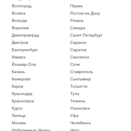
Волгоград
Пермь
Волжск
Ростов-на-Дону
Вологда
Рязань
Воронеж
Самара
Димитровград
Санкт-Петербург
Дмитров
Саранск
Екатеринбург
Саратов
Ижевск
Смоленск
Йошкар-Ола
Сочи
Казань
Ставрополь
Кемерово
Сыктывкар
Киров
Тольятти
Краснодар
Тула
Красноярск
Тюмень
Курск
Ульяновск
Липецк
Уфа
Москва
Челябинск
Набережные Челны
Чита