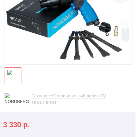
ТехнороссТ официальный дилер TM
NORDBERG
.
3 330
р.