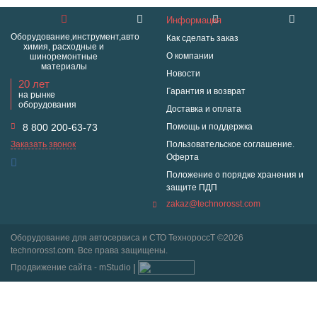
Информация
Оборудование,инструмент,авто
Как сделать заказ
химия, расходные и
О компании
шиноремонтные
материалы
Новости
20 лет
Гарантия и возврат
на рынке
оборудования
Доставка и оплата
8 800 200-63-73
Помощь и поддержка
Заказать звонок
Пользовательское соглашение.
Оферта
Положение о порядке хранения и
защите ПДП
zakaz@technorosst.com
Оборудование для автосервиса и СТО ТехнороссТ ©2026
technorosst.com. Все права защищены.
Продвижение сайта - mStudio