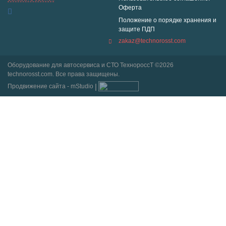
Оферта
Положение о порядке хранения и
защите ПДП
zakaz@technorosst.com
Оборудование для автосервиса и СТО ТехнороссТ ©2026
technorosst.com. Все права защищены.
Продвижение сайта - mStudio