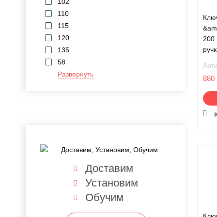
102
110
Клю
115
&am
120
200 
руч
135
58
Арт
Развернуть
880 
Доставим
Установим
Обучим
Клю