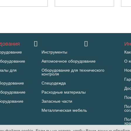
удования
Ин
орудование
Инструменты
Как
борудование
Автомоечное оборудование
О 
иалы для
Оборудование для технического
Но
контроля
Гар
борудование
Спецодежда
Дос
оборудование
Расходные материалы
По
борудование
Запасные части
Пол
Металлическая мебель
со
Пол
хра
ПД
ку файлов cookie. Если вы не хотите, чтобы Ваши данные обрабат