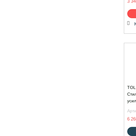
3 34
TOL
Сти
уси
Арт
6 26