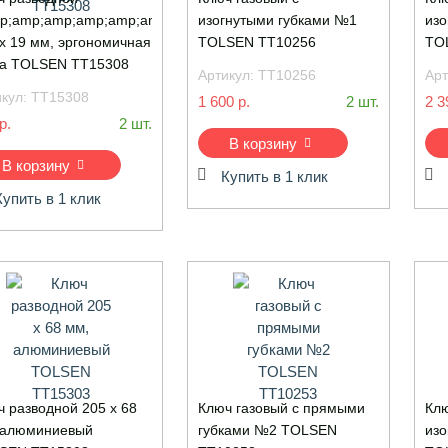
p;amp;amp;amp;amp;amp;amp;amp;amp;amp;amp;amp;amp;quot;GR
изогнутыми губками №1
изо
х 19 мм, эргономичная
TOLSEN TT10256
TO
ка TOLSEN TT15308
Артикул:
TT10256
Арт
икул:
TT15308
1 600 р.
2 шт.
2 3
р.
2 шт.
В корзину
В корзину
Купить в 1 клик
Купить в 1 клик
 разводной 205 х 68
Ключ газовый с прямыми
Клю
 алюминиевый
губками №2 TOLSEN
изо