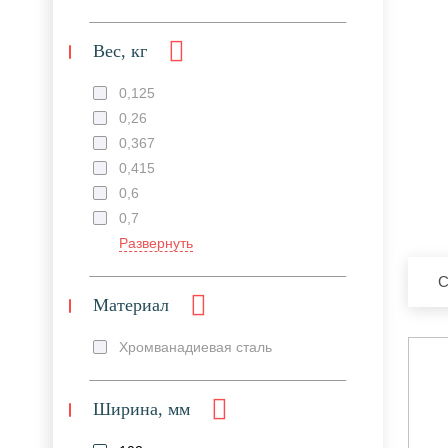
Вес, кг
0,125
0,26
0,367
0,415
0,6
0,7
Развернуть
С
Материал
Хромванадиевая сталь
Ширина, мм