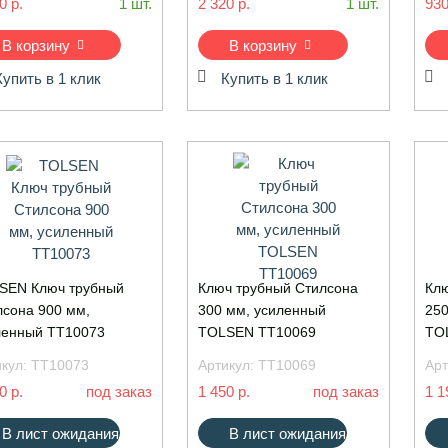
0 р.
1 шт.
2 320 р.
1 шт.
930
В корзину
В корзину
Купить в 1 клик
Купить в 1 клик
SEN Ключ трубный
Ключ трубный Стилсона
Клю
лсона 900 мм,
300 мм, усиленный
250
ленный TT10073
TOLSEN TT10069
TO
икул:
TT10073
Артикул:
TT10069
Арт
0 р.
под заказ
1 450 р.
под заказ
1 1
В лист ожидания
В лист ожидания