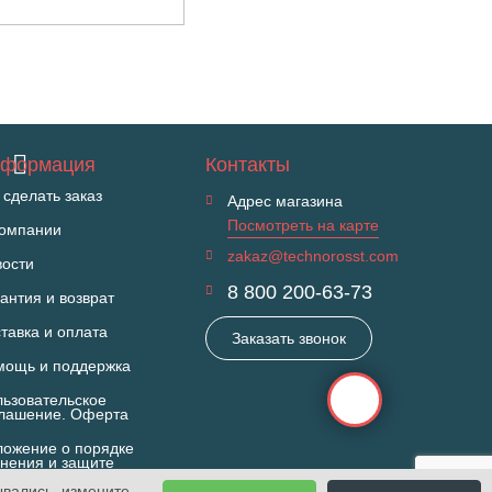
формация
Контакты
 сделать заказ
Адрес магазина
Посмотреть на карте
компании
zakaz@technorosst.com
вости
8 800 200-63-73
антия и возврат
тавка и оплата
Заказать звонок
мощь и поддержка
ьзовательское
глашение. Оферта
ожение о порядке
нения и защите
П
ывались, измените