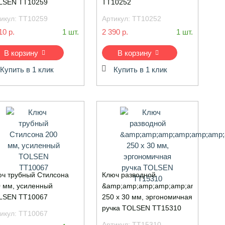
LSEN TT10259
TT10252
икул:
TT10259
Артикул:
TT10252
10 р.
1 шт.
2 390 р.
1 шт.
В корзину
В корзину
Купить в 1 клик
Купить в 1 клик
ч трубный Стилсона
Ключ разводной
 мм, усиленный
&amp;amp;amp;amp;amp;amp;amp;am
LSEN TT10067
250 х 30 мм, эргономичная
ручка TOLSEN TT15310
икул:
TT10067
Артикул:
TT15310