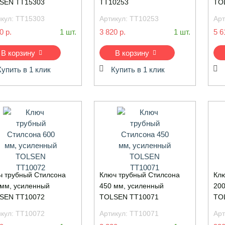
SEN TT15303
TT10253
TO
икул:
TT15303
Артикул:
TT10253
Арт
0 р.
1 шт.
3 820 р.
1 шт.
5 6
В корзину
В корзину
Купить в 1 клик
Купить в 1 клик
ч трубный Стилсона
Ключ трубный Стилсона
Клю
 мм, усиленный
450 мм, усиленный
200
SEN TT10072
TOLSEN TT10071
TO
икул:
TT10072
Артикул:
TT10071
Арт