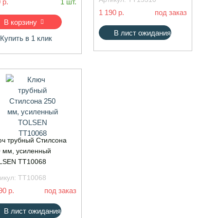
 р.
1 шт.
1 190 р.
под заказ
В корзину
В лист ожидания
Купить в 1 клик
ч трубный Стилсона
 мм, усиленный
LSEN TT10068
икул:
TT10068
90 р.
под заказ
В лист ожидания