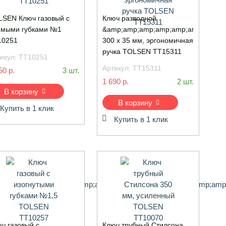
SEN Ключ газовый с
Ключ разводной
IPro&amp;amp;amp;amp;amp;amp;amp;amp;amp;amp;amp;amp;amp;
ямыми губками №1
&amp;amp;amp;amp;amp;amp;amp;am
10251
300 х 35 мм, эргономичная
ручка TOLSEN TT15311
икул:
TT10251
Артикул:
TT15311
50 р.
3 шт.
1 690 р.
2 шт.
В корзину
В корзину
Купить в 1 клик
Купить в 1 клик
ч газовый с
Ключ трубный Стилсона