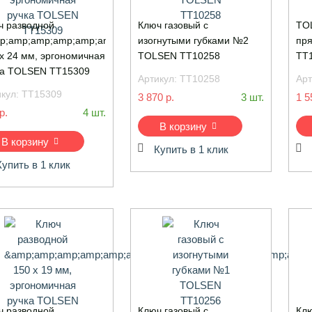
ч разводной
Ключ газовый с
TOL
p;amp;amp;amp;amp;amp;amp;amp;amp;amp;amp;amp;amp;quot;GR
изогнутыми губками №2
пр
х 24 мм, эргономичная
TOLSEN TT10258
TT
ка TOLSEN TT15309
Артикул:
TT10258
Арт
икул:
TT15309
3 870 р.
3 шт.
1 5
р.
4 шт.
В корзину
В корзину
Купить в 1 клик
Купить в 1 клик
ч разводной
Ключ газовый с
Клю