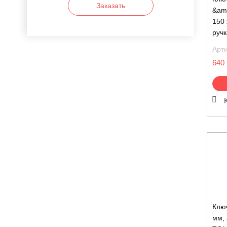
Заказать
&am
150 
руч
Арт
640 
Ключ
мм,