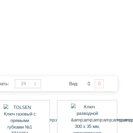
ать:
24
Вид: