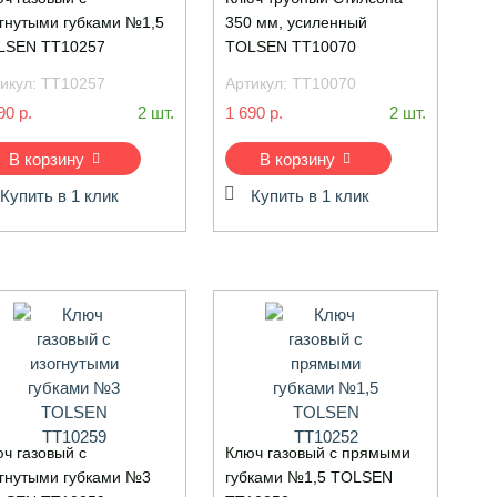
IPro&amp;amp;amp;amp;amp;amp;amp;amp;amp;amp;amp;amp;amp;
гнутыми губками №1,5
350 мм, усиленный
LSEN TT10257
TOLSEN TT10070
икул:
TT10257
Артикул:
TT10070
90 р.
2 шт.
1 690 р.
2 шт.
В корзину
В корзину
Купить в 1 клик
Купить в 1 клик
ч газовый с
Ключ газовый с прямыми
гнутыми губками №3
губками №1,5 TOLSEN