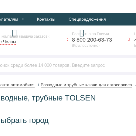
ИНТЕРНЕТ-МАГАЗИН ПРОФЕССИОНАЛЬНОГО ОБОРУДОВАНИЯ
упателям
Контакты
Спецпредложения
Бесплатно по России
 компания (выдача заказов):
8 800 200-63-73
е Челны
(Круглосуточно)
онта автомобиля
Разводные и трубные ключи для автосервиса
зводные, трубные TOLSEN
ыбрать город