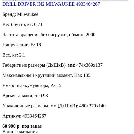
DRILL DRIVER IN2 MILWAUKEE 4933464267
Бренд:
Milwaukee
Вес брутто, кг:
6,71
Частота вращения без нагрузки, об/мин:
2000
Напряжение, B:
18
Вес, кг:
2,1
Габаритные размеры (ДxШxВ), мм:
474x369x137
Максимальный крутящий момент, Нм:
135
Емкость аккумулятора, Ач:
5
Время зарядки, ч:
0.98
Упаковочные размеры, мм (ДхШхВ):
480x370x140
Артикул:
4933464267
60 990 р.
под заказ
В лист ожидания