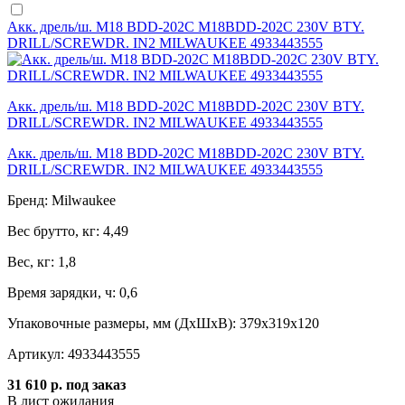
Акк. дрель/ш. M18 BDD-202C M18BDD-202C 230V BTY.
DRILL/SCREWDR. IN2 MILWAUKEE 4933443555
Акк. дрель/ш. M18 BDD-202C M18BDD-202C 230V BTY.
DRILL/SCREWDR. IN2 MILWAUKEE 4933443555
Акк. дрель/ш. M18 BDD-202C M18BDD-202C 230V BTY.
DRILL/SCREWDR. IN2 MILWAUKEE 4933443555
Бренд:
Milwaukee
Вес брутто, кг:
4,49
Вес, кг:
1,8
Время зарядки, ч:
0,6
Упаковочные размеры, мм (ДхШхВ):
379x319x120
Артикул:
4933443555
31 610 р.
под заказ
В лист ожидания