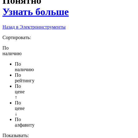
Понятно
Узнать больше
Назад в Электроинструменты
Сортировать:
По
наличию
По
наличию
По
рейтингу
По
цене
↑
По
цене
↓
По
алфавиту
Показывать: