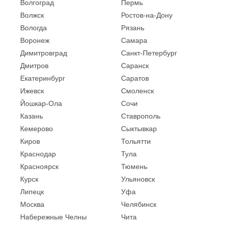
Волгоград
Пермь
Волжск
Ростов-на-Дону
Вологда
Рязань
Воронеж
Самара
Димитровград
Санкт-Петербург
Дмитров
Саранск
Екатеринбург
Саратов
Ижевск
Смоленск
Йошкар-Ола
Сочи
Казань
Ставрополь
Кемерово
Сыктывкар
Киров
Тольятти
Краснодар
Тула
Красноярск
Тюмень
Курск
Ульяновск
Липецк
Уфа
Москва
Челябинск
Набережные Челны
Чита