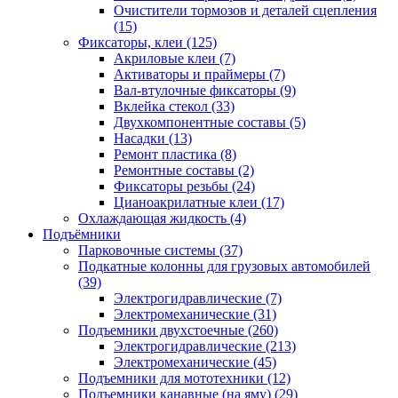
Очистители тормозов и деталей сцепления
(15)
Фиксаторы, клеи
(125)
Акриловые клеи
(7)
Активаторы и праймеры
(7)
Вал-втулочные фиксаторы
(9)
Вклейка стекол
(33)
Двухкомпонентные составы
(5)
Насадки
(13)
Ремонт пластика
(8)
Ремонтные составы
(2)
Фиксаторы резьбы
(24)
Цианоакрилатные клеи
(17)
Охлаждающая жидкость
(4)
Подъёмники
Парковочные системы
(37)
Подкатные колонны для грузовых автомобилей
(39)
Электрогидравлические
(7)
Электромеханические
(31)
Подъемники двухстоечные
(260)
Электрогидравлические
(213)
Электромеханические
(45)
Подъемники для мототехники
(12)
Подъемники канавные (на яму)
(29)