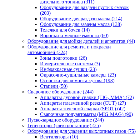
дизельного топлива
(311)
Оборудование для раздачи густых смазок
(203)
Оборудование для раздачи масла
(214)
Оборудование для замены масла
(138)
Тележки для бочек
(14)
Воронки и мерные емкости
(60)
Оборудование для мойки деталей и агрегатов
(44)
Оборудование для ремонта и покраски
автомобилей
(324)
Зоны подготовки
(26)
Измерительные системы
(3)
Инфракрасные сушки
(23)
Окрасочно-сушильные камеры
(23)
Оснастка для ремонта кузова
(198)
Стапели
(50)
Сварочное оборудование
(244)
Аппараты дуговой сварки (TIG, MMA)
(72)
Аппараты плазменной резки (CUT)
(27)
Аппараты точечной сварки (SPOT)
(42)
Сварочные полуавтоматы (MIG-MAG)
(90)
Пуско-зарядное оборудование
(244)
Генераторы (электростанции)
(25)
Оборудование для удаления выхлопных газов
(75)
Вентиляторы
(10)