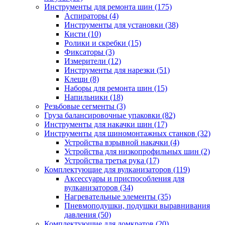
Инструменты для ремонта шин
(175)
Аспираторы
(4)
Инструменты для установки
(38)
Кисти
(10)
Ролики и скребки
(15)
Фиксаторы
(3)
Измерители
(12)
Инструменты для нарезки
(51)
Клещи
(8)
Наборы для ремонта шин
(15)
Напильники
(18)
Резьбовые сегменты
(3)
Груза балансировочные упаковки
(82)
Инструменты для накачки шин
(17)
Инструменты для шиномонтажных станков
(32)
Устройства взрывной накачки
(4)
Устройства для низкопрофильных шин
(2)
Устройства третья рука
(17)
Комплектующие для вулканизаторов
(119)
Аксессуары и приспособления для
вулканизаторов
(34)
Нагревательные элементы
(35)
Пневмоподушки, подушки выравнивания
давления
(50)
Комплектующие для домкратов
(20)