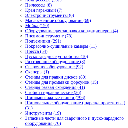
Пылесосы
(8)
Кран гаражный
(7)
Электроинструменты
(6)
Маслосменное оборудование
(69)
Мойка
(150)
Оборудование для заправки кондиционеров
(4)
Пневмоинструмент
(78)
Подъемники
(291)
Покрасочно-сушильные камеры
(11)
Пресса
(54)
Пуско-зарядные устройства
(10)
Рихтовочное оборудование
(8)
Сварочное оборудование
(92)
Сканеры
(1)
Стенды для правки дисков
(80)
Стенды для промывки форсунок
(15)
Стенды развал-схождения
(41)
Стойки гидравлические
(26)
Шиномонтажные станки
(796)
Шиповальное оборудование ( нарезка протектора )
(31)
Инструменты
(19)
Запасные части для сварочного и пуско-зарядного
оборудования
(76)