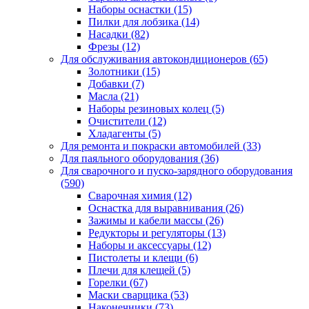
Наборы оснастки
(15)
Пилки для лобзика
(14)
Насадки
(82)
Фрезы
(12)
Для обслуживания автокондиционеров
(65)
Золотники
(15)
Добавки
(7)
Масла
(21)
Наборы резиновых колец
(5)
Очистители
(12)
Хладагенты
(5)
Для ремонта и покраски автомобилей
(33)
Для паяльного оборудования
(36)
Для сварочного и пуско-зарядного оборудования
(590)
Сварочная химия
(12)
Оснастка для выравнивания
(26)
Зажимы и кабели массы
(26)
Редукторы и регуляторы
(13)
Наборы и аксессуары
(12)
Пистолеты и клещи
(6)
Плечи для клещей
(5)
Горелки
(67)
Маски сварщика
(53)
Наконечники
(73)