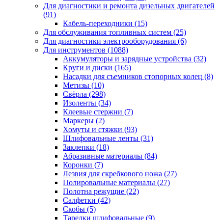
Для диагностики и ремонта дизельных двигателей
(91)
Кабель-переходники
(15)
Для обслуживания топливных систем
(25)
Для диагностики электрооборудования
(6)
Для инструментов
(1088)
Аккумуляторы и зарядные устройства
(32)
Круги и диски
(165)
Насадки для съемников стопорных колец
(8)
Метизы
(10)
Свёрла
(298)
Изоленты
(34)
Клеевые стержни
(7)
Маркеры
(2)
Хомуты и стяжки
(93)
Шлифовальные ленты
(31)
Заклепки
(18)
Абразивные материалы
(84)
Коронки
(7)
Лезвия для скребкового ножа
(27)
Полировальные материалы
(27)
Полотна режущие
(22)
Салфетки
(42)
Скобы
(5)
Тарелки шлифовальные
(9)