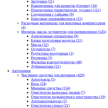
Заглушки
(11)
Наконечники для шлангов (ёлочки)
(34)
Переходники (разветвители, уголки)
(111)
Соединения с гайками
(9)
Цанговые пневмофитинги
(21)
Расходные материалы для винтовых компрессоров
(4)
Фильтра, масла, осушители для пневмолинии
(145)
Аэрозольные сепараторы
(9)
Блоки подготовки воздуха
(21)
Масла
(32)
Осушители
(7)
Редукторы воздушные
(2)
Ресиверы
(3)
Фильтры влагоотделители
(48)
Лубрикаторы
(21)
Автохимия
Чистящие средства для автомоек
(420)
Антидождь
(5)
Воск
(24)
Моющие средства
(154)
Очистители колесных дисков
(7)
Очистители подкапотного пространства
(19)
Антизапотеватели
(2)
Очистители стекол
(21)