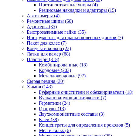
Противооткатные упоры
(4)
Резиновые накладки и адапторы
(15)
Автокамеры
(4)
Ремонтные шипы
(60)
Адаптеры
(35)
Быстрозажимные гайки
(35)
Инструменты для правки колесных дисков
(7)
Пакет для колес
(7)
Конусы и кольца
(22)
Латки для камер
(68)
Пластыри
(318)
Комбинированные
(18)
Кордовые
(203)
Металлокордовые
(97)
Сырая резина
(30)
Химия
(143)
Буферные очистители и обезжириватели
(18)
Вулканизирующие жидкости
(7)
Герметики
(24)
Гранулы
(13)
Двухкомпонентные составы
(3)
Клеи
(38)
Концентраты для определения проколов
(5)
Мел и тальк
(6)
Монтажные пасты и жидкости
(28)