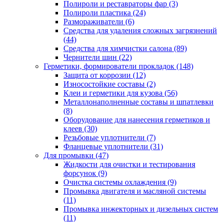
Полироли и реставраторы фар
(3)
Полироли пластика
(24)
Размораживатели
(6)
Средства для удаления сложных загрязнений
(44)
Средства для химчистки салона
(89)
Чернители шин
(22)
Герметики, формирователи прокладок
(148)
Защита от коррозии
(12)
Износостойкие составы
(2)
Клеи и герметики для кузова
(56)
Металлонаполненные составы и шпатлевки
(8)
Оборудование для нанесения герметиков и
клеев
(30)
Резьбовые уплотнители
(7)
Фланцевые уплотнители
(31)
Для промывки
(47)
Жидкости для очистки и тестирования
форсунок
(9)
Очистка системы охлаждения
(9)
Промывка двигателя и масляной системы
(11)
Промывка инжекторных и дизельных систем
(11)