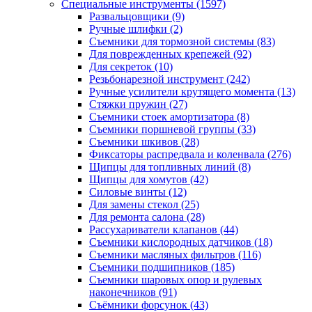
Специальные инструменты
(1597)
Развальцовщики
(9)
Ручные шлифки
(2)
Съемники для тормозной системы
(83)
Для поврежденных крепежей
(92)
Для секреток
(10)
Резьбонарезной инструмент
(242)
Ручные усилители крутящего момента
(13)
Стяжки пружин
(27)
Съемники стоек амортизатора
(8)
Съемники поршневой группы
(33)
Съемники шкивов
(28)
Фиксаторы распредвала и коленвала
(276)
Щипцы для топливных линий
(8)
Щипцы для хомутов
(42)
Силовые винты
(12)
Для замены стекол
(25)
Для ремонта салона
(28)
Рассухариватели клапанов
(44)
Съемники кислородных датчиков
(18)
Съемники масляных фильтров
(116)
Съемники подшипников
(185)
Съемники шаровых опор и рулевых
наконечников
(91)
Съёмники форсунок
(43)