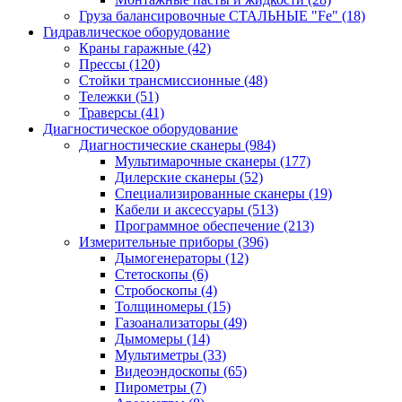
Груза балансировочные СТАЛЬНЫЕ "Fe"
(18)
Гидравлическое оборудование
Краны гаражные
(42)
Прессы
(120)
Стойки трансмиссионные
(48)
Тележки
(51)
Траверсы
(41)
Диагностическое оборудование
Диагностические сканеры
(984)
Мультимарочные сканеры
(177)
Дилерские сканеры
(52)
Специализированные сканеры
(19)
Кабели и аксессуары
(513)
Программное обеспечение
(213)
Измерительные приборы
(396)
Дымогенераторы
(12)
Стетоскопы
(6)
Стробоскопы
(4)
Толщиномеры
(15)
Газоанализаторы
(49)
Дымомеры
(14)
Мультиметры
(33)
Видеоэндоскопы
(65)
Пирометры
(7)