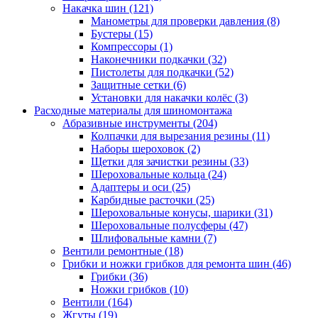
Накачка шин
(121)
Манометры для проверки давления
(8)
Бустеры
(15)
Компрессоры
(1)
Наконечники подкачки
(32)
Пистолеты для подкачки
(52)
Защитные сетки
(6)
Установки для накачки колёс
(3)
Расходные материалы для шиномонтажа
Абразивные инструменты
(204)
Колпачки для вырезания резины
(11)
Наборы шероховок
(2)
Щетки для зачистки резины
(33)
Шероховальные кольца
(24)
Адаптеры и оси
(25)
Карбидные расточки
(25)
Шероховальные конусы, шарики
(31)
Шероховальные полусферы
(47)
Шлифовальные камни
(7)
Вентили ремонтные
(18)
Грибки и ножки грибков для ремонта шин
(46)
Грибки
(36)
Ножки грибков
(10)
Вентили
(164)
Жгуты
(19)