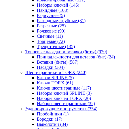
Наборы ключей
(146)
Накидные
(108)
Радиусные
(5)
Разводные, трубные
(81)
Разрезные
(25)
Рожковые
(90)
Свечные
(11)
Торцевые
(72)
Трещоточные
(135)
Торцевые насадки и вставки (биты)
(920)
Принадлежности для вставок (бит)
(24)
Вставки (биты)
(587)
Насадки
(304)
Шестигранники и TORX
(240)
Ключи SPLINE
(5)
Ключи TORX
(61)
Ключи шестигранные
(117)
Наборы ключей SPLINE
(3)
Наборы ключей TORX
(20)
Наборы шестигранников
(32)
Ударно-режущие инструменты
(354)
Пробойники
(1)
Бородки
(17)
Выколотки
(34)