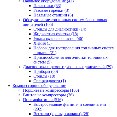
Паяльное оборудование
(42)
Паяльники
(33)
Газовые горелки
(3)
Паяльные станции
(6)
Обслуживание топливных систем бензиновых
двигателей
(105)
Стенды для диагностики
(14)
Жидкостная очистка
(18)
Ультразвуковая очистка
(46)
Химия
(1)
Наборы для тестирования топливных систем
впрыска
(21)
Приспособления для очистки топливных
систем
(5)
Диагностика и ремонт дизельных двигателей
(79)
Приборы
(60)
Стенды
(18)
Спецжидкости
(1)
Компрессорное оборудование
Поршневые компрессоры
(180)
Винтовые компрессоры
(76)
Пневмофитинги
(516)
Быстросъемные фитинги и соединители
(292)
Вентили (краны, клапаны)
(28)