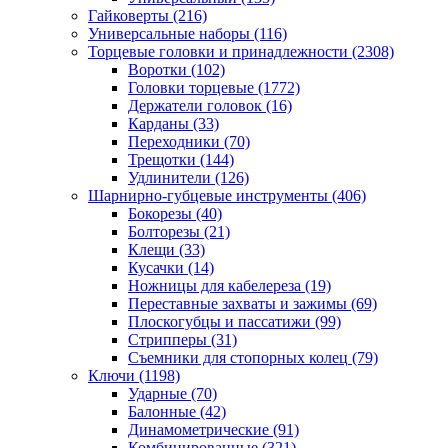
Гайковерты
(216)
Универсальные наборы
(116)
Торцевые головки и принадлежности
(2308)
Воротки
(102)
Головки торцевые
(1772)
Держатели головок
(16)
Карданы
(33)
Переходники
(70)
Трещотки
(144)
Удлинители
(126)
Шарнирно-губцевые инструменты
(406)
Бокорезы
(40)
Болторезы
(21)
Клещи
(33)
Кусачки
(14)
Ножницы для кабелереза
(19)
Переставные захваты и зажимы
(69)
Плоскогубцы и пассатижи
(99)
Стрипперы
(31)
Съемники для стопорных колец
(79)
Ключи
(1198)
Ударные
(70)
Балонные
(42)
Динамометрические
(91)
Комбинированные
(321)