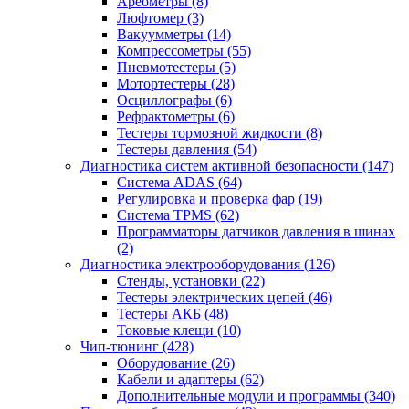
Ареометры
(8)
Люфтомер
(3)
Вакуумметры
(14)
Компрессометры
(55)
Пневмотестеры
(5)
Мотортестеры
(28)
Осциллографы
(6)
Рефрактометры
(6)
Тестеры тормозной жидкости
(8)
Тестеры давления
(54)
Диагностика систем активной безопасности
(147)
Система ADAS
(64)
Регулировка и проверка фар
(19)
Система TPMS
(62)
Программаторы датчиков давления в шинах
(2)
Диагностика электрооборудования
(126)
Стенды, установки
(22)
Тестеры электрических цепей
(46)
Тестеры АКБ
(48)
Токовые клещи
(10)
Чип-тюнинг
(428)
Оборудование
(26)
Кабели и адаптеры
(62)
Дополнительные модули и программы
(340)