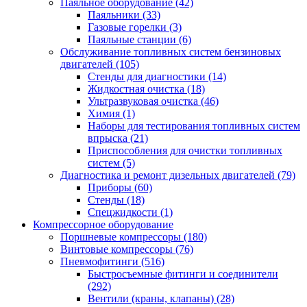
Паяльное оборудование
(42)
Паяльники
(33)
Газовые горелки
(3)
Паяльные станции
(6)
Обслуживание топливных систем бензиновых
двигателей
(105)
Стенды для диагностики
(14)
Жидкостная очистка
(18)
Ультразвуковая очистка
(46)
Химия
(1)
Наборы для тестирования топливных систем
впрыска
(21)
Приспособления для очистки топливных
систем
(5)
Диагностика и ремонт дизельных двигателей
(79)
Приборы
(60)
Стенды
(18)
Спецжидкости
(1)
Компрессорное оборудование
Поршневые компрессоры
(180)
Винтовые компрессоры
(76)
Пневмофитинги
(516)
Быстросъемные фитинги и соединители
(292)
Вентили (краны, клапаны)
(28)