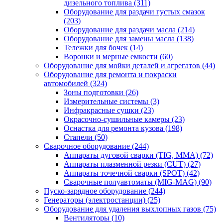
дизельного топлива
(311)
Оборудование для раздачи густых смазок
(203)
Оборудование для раздачи масла
(214)
Оборудование для замены масла
(138)
Тележки для бочек
(14)
Воронки и мерные емкости
(60)
Оборудование для мойки деталей и агрегатов
(44)
Оборудование для ремонта и покраски
автомобилей
(324)
Зоны подготовки
(26)
Измерительные системы
(3)
Инфракрасные сушки
(23)
Окрасочно-сушильные камеры
(23)
Оснастка для ремонта кузова
(198)
Стапели
(50)
Сварочное оборудование
(244)
Аппараты дуговой сварки (TIG, MMA)
(72)
Аппараты плазменной резки (CUT)
(27)
Аппараты точечной сварки (SPOT)
(42)
Сварочные полуавтоматы (MIG-MAG)
(90)
Пуско-зарядное оборудование
(244)
Генераторы (электростанции)
(25)
Оборудование для удаления выхлопных газов
(75)
Вентиляторы
(10)