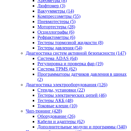
Ареометры
(8)
Люфтомер
(3)
Вакуумметры
(14)
Компрессометры
(55)
Пневмотестеры
(5)
Мотортестеры
(28)
Осциллографы
(6)
Рефрактометры
(6)
Тестеры тормозной жидкости
(8)
Тестеры давления
(54)
Диагностика систем активной безопасности
(147)
Система ADAS
(64)
Регулировка и проверка фар
(19)
Система TPMS
(62)
Программаторы датчиков давления в шинах
(2)
Диагностика электрооборудования
(126)
Стенды, установки
(22)
Тестеры электрических цепей
(46)
Тестеры АКБ
(48)
Токовые клещи
(10)
Чип-тюнинг
(428)
Оборудование
(26)
Кабели и адаптеры
(62)
Дополнительные модули и программы
(340)