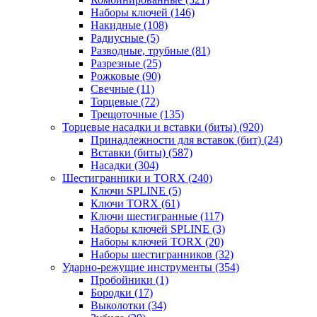
Наборы ключей
(146)
Накидные
(108)
Радиусные
(5)
Разводные, трубные
(81)
Разрезные
(25)
Рожковые
(90)
Свечные
(11)
Торцевые
(72)
Трещоточные
(135)
Торцевые насадки и вставки (биты)
(920)
Принадлежности для вставок (бит)
(24)
Вставки (биты)
(587)
Насадки
(304)
Шестигранники и TORX
(240)
Ключи SPLINE
(5)
Ключи TORX
(61)
Ключи шестигранные
(117)
Наборы ключей SPLINE
(3)
Наборы ключей TORX
(20)
Наборы шестигранников
(32)
Ударно-режущие инструменты
(354)
Пробойники
(1)
Бородки
(17)
Выколотки
(34)