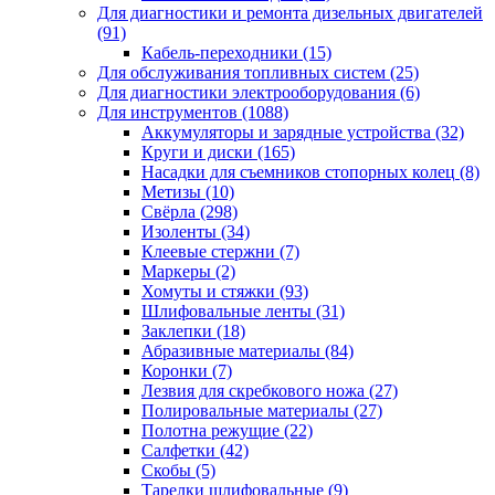
Для диагностики и ремонта дизельных двигателей
(91)
Кабель-переходники
(15)
Для обслуживания топливных систем
(25)
Для диагностики электрооборудования
(6)
Для инструментов
(1088)
Аккумуляторы и зарядные устройства
(32)
Круги и диски
(165)
Насадки для съемников стопорных колец
(8)
Метизы
(10)
Свёрла
(298)
Изоленты
(34)
Клеевые стержни
(7)
Маркеры
(2)
Хомуты и стяжки
(93)
Шлифовальные ленты
(31)
Заклепки
(18)
Абразивные материалы
(84)
Коронки
(7)
Лезвия для скребкового ножа
(27)
Полировальные материалы
(27)
Полотна режущие
(22)
Салфетки
(42)
Скобы
(5)
Тарелки шлифовальные
(9)