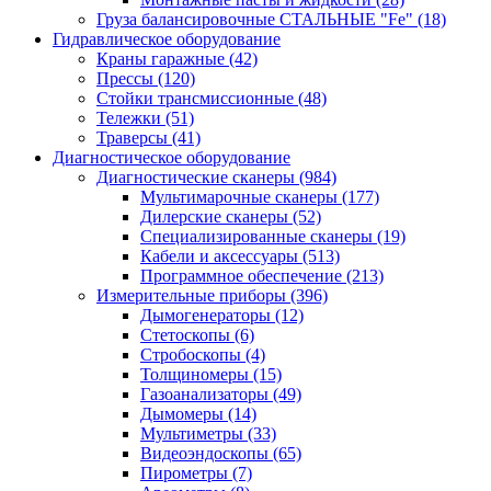
Груза балансировочные СТАЛЬНЫЕ "Fe"
(18)
Гидравлическое оборудование
Краны гаражные
(42)
Прессы
(120)
Стойки трансмиссионные
(48)
Тележки
(51)
Траверсы
(41)
Диагностическое оборудование
Диагностические сканеры
(984)
Мультимарочные сканеры
(177)
Дилерские сканеры
(52)
Специализированные сканеры
(19)
Кабели и аксессуары
(513)
Программное обеспечение
(213)
Измерительные приборы
(396)
Дымогенераторы
(12)
Стетоскопы
(6)
Стробоскопы
(4)
Толщиномеры
(15)
Газоанализаторы
(49)
Дымомеры
(14)
Мультиметры
(33)
Видеоэндоскопы
(65)
Пирометры
(7)