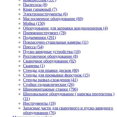
Пылесосы
(8)
Кран гаражный
(7)
Электроинструменты
(6)
Маслосменное оборудование
(69)
Мойка
(150)
Оборудование для заправки кондиционеров
(4)
Пневмоинструмент
(78)
Подъемники
(291)
Покрасочно-сушильные камеры
(11)
Пресса
(54)
Пуско-зарядные устройства
(10)
Рихтовочное оборудование
(8)
Сварочное оборудование
(92)
Сканеры
(1)
Стенды для правки дисков
(80)
Стенды для промывки форсунок
(15)
Стенды развал-схождения
(41)
Стойки гидравлические
(26)
Шиномонтажные станки
(796)
Шиповальное оборудование ( нарезка протектора )
(31)
Инструменты
(19)
Запасные части для сварочного и пуско-зарядного
оборудования
(76)