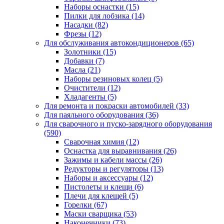
Наборы оснастки
(15)
Пилки для лобзика
(14)
Насадки
(82)
Фрезы
(12)
Для обслуживания автокондиционеров
(65)
Золотники
(15)
Добавки
(7)
Масла
(21)
Наборы резиновых колец
(5)
Очистители
(12)
Хладагенты
(5)
Для ремонта и покраски автомобилей
(33)
Для паяльного оборудования
(36)
Для сварочного и пуско-зарядного оборудования
(590)
Сварочная химия
(12)
Оснастка для выравнивания
(26)
Зажимы и кабели массы
(26)
Редукторы и регуляторы
(13)
Наборы и аксессуары
(12)
Пистолеты и клещи
(6)
Плечи для клещей
(5)
Горелки
(67)
Маски сварщика
(53)
Наконечники
(73)