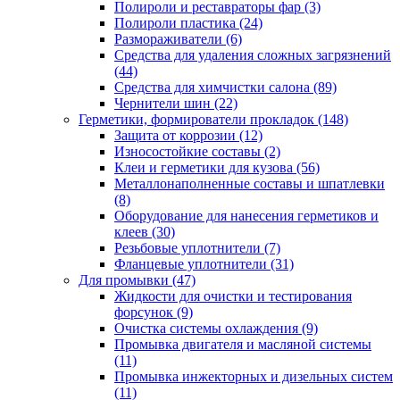
Полироли и реставраторы фар
(3)
Полироли пластика
(24)
Размораживатели
(6)
Средства для удаления сложных загрязнений
(44)
Средства для химчистки салона
(89)
Чернители шин
(22)
Герметики, формирователи прокладок
(148)
Защита от коррозии
(12)
Износостойкие составы
(2)
Клеи и герметики для кузова
(56)
Металлонаполненные составы и шпатлевки
(8)
Оборудование для нанесения герметиков и
клеев
(30)
Резьбовые уплотнители
(7)
Фланцевые уплотнители
(31)
Для промывки
(47)
Жидкости для очистки и тестирования
форсунок
(9)
Очистка системы охлаждения
(9)
Промывка двигателя и масляной системы
(11)
Промывка инжекторных и дизельных систем
(11)