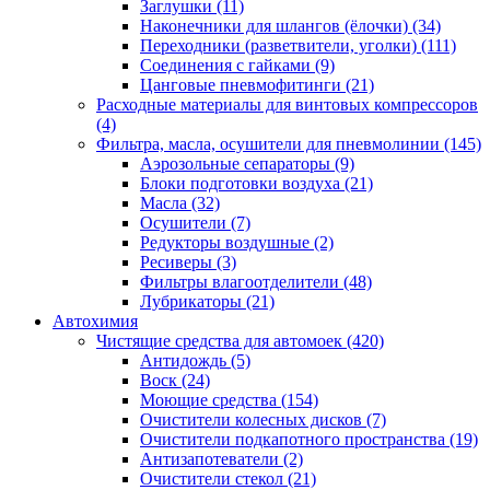
Заглушки
(11)
Наконечники для шлангов (ёлочки)
(34)
Переходники (разветвители, уголки)
(111)
Соединения с гайками
(9)
Цанговые пневмофитинги
(21)
Расходные материалы для винтовых компрессоров
(4)
Фильтра, масла, осушители для пневмолинии
(145)
Аэрозольные сепараторы
(9)
Блоки подготовки воздуха
(21)
Масла
(32)
Осушители
(7)
Редукторы воздушные
(2)
Ресиверы
(3)
Фильтры влагоотделители
(48)
Лубрикаторы
(21)
Автохимия
Чистящие средства для автомоек
(420)
Антидождь
(5)
Воск
(24)
Моющие средства
(154)
Очистители колесных дисков
(7)
Очистители подкапотного пространства
(19)
Антизапотеватели
(2)
Очистители стекол
(21)