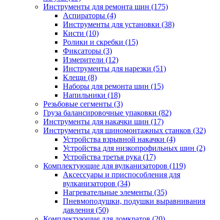
Инструменты для ремонта шин
(175)
Аспираторы
(4)
Инструменты для установки
(38)
Кисти
(10)
Ролики и скребки
(15)
Фиксаторы
(3)
Измерители
(12)
Инструменты для нарезки
(51)
Клещи
(8)
Наборы для ремонта шин
(15)
Напильники
(18)
Резьбовые сегменты
(3)
Груза балансировочные упаковки
(82)
Инструменты для накачки шин
(17)
Инструменты для шиномонтажных станков
(32)
Устройства взрывной накачки
(4)
Устройства для низкопрофильных шин
(2)
Устройства третья рука
(17)
Комплектующие для вулканизаторов
(119)
Аксессуары и приспособления для
вулканизаторов
(34)
Нагревательные элементы
(35)
Пневмоподушки, подушки выравнивания
давления
(50)
Комплектующие для домкратов
(20)