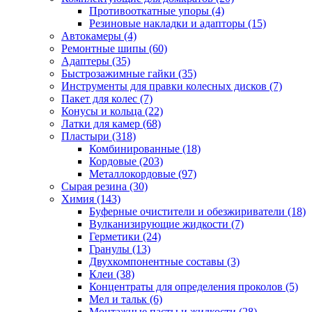
Противооткатные упоры
(4)
Резиновые накладки и адапторы
(15)
Автокамеры
(4)
Ремонтные шипы
(60)
Адаптеры
(35)
Быстрозажимные гайки
(35)
Инструменты для правки колесных дисков
(7)
Пакет для колес
(7)
Конусы и кольца
(22)
Латки для камер
(68)
Пластыри
(318)
Комбинированные
(18)
Кордовые
(203)
Металлокордовые
(97)
Сырая резина
(30)
Химия
(143)
Буферные очистители и обезжириватели
(18)
Вулканизирующие жидкости
(7)
Герметики
(24)
Гранулы
(13)
Двухкомпонентные составы
(3)
Клеи
(38)
Концентраты для определения проколов
(5)
Мел и тальк
(6)
Монтажные пасты и жидкости
(28)