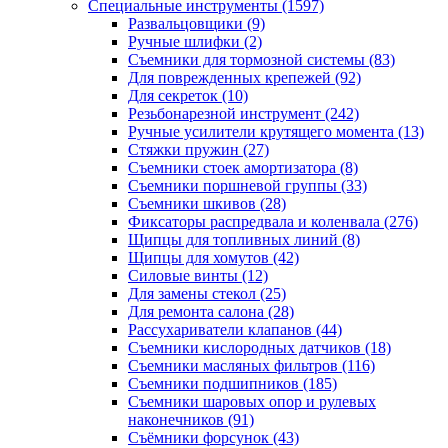
Специальные инструменты
(1597)
Развальцовщики
(9)
Ручные шлифки
(2)
Съемники для тормозной системы
(83)
Для поврежденных крепежей
(92)
Для секреток
(10)
Резьбонарезной инструмент
(242)
Ручные усилители крутящего момента
(13)
Стяжки пружин
(27)
Съемники стоек амортизатора
(8)
Съемники поршневой группы
(33)
Съемники шкивов
(28)
Фиксаторы распредвала и коленвала
(276)
Щипцы для топливных линий
(8)
Щипцы для хомутов
(42)
Силовые винты
(12)
Для замены стекол
(25)
Для ремонта салона
(28)
Рассухариватели клапанов
(44)
Съемники кислородных датчиков
(18)
Съемники масляных фильтров
(116)
Съемники подшипников
(185)
Съемники шаровых опор и рулевых
наконечников
(91)
Съёмники форсунок
(43)