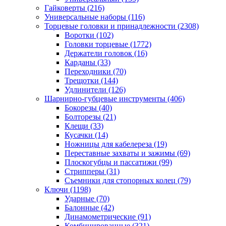
Гайковерты
(216)
Универсальные наборы
(116)
Торцевые головки и принадлежности
(2308)
Воротки
(102)
Головки торцевые
(1772)
Держатели головок
(16)
Карданы
(33)
Переходники
(70)
Трещотки
(144)
Удлинители
(126)
Шарнирно-губцевые инструменты
(406)
Бокорезы
(40)
Болторезы
(21)
Клещи
(33)
Кусачки
(14)
Ножницы для кабелереза
(19)
Переставные захваты и зажимы
(69)
Плоскогубцы и пассатижи
(99)
Стрипперы
(31)
Съемники для стопорных колец
(79)
Ключи
(1198)
Ударные
(70)
Балонные
(42)
Динамометрические
(91)
Комбинированные
(321)