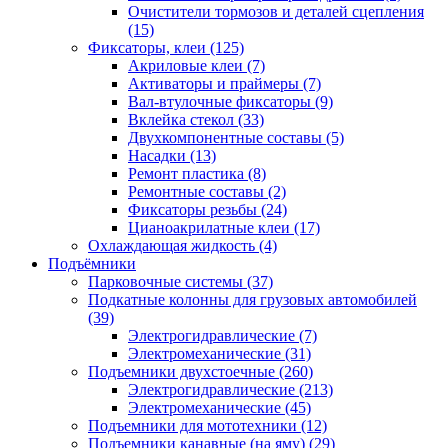
Очистители тормозов и деталей сцепления
(15)
Фиксаторы, клеи
(125)
Акриловые клеи
(7)
Активаторы и праймеры
(7)
Вал-втулочные фиксаторы
(9)
Вклейка стекол
(33)
Двухкомпонентные составы
(5)
Насадки
(13)
Ремонт пластика
(8)
Ремонтные составы
(2)
Фиксаторы резьбы
(24)
Цианоакрилатные клеи
(17)
Охлаждающая жидкость
(4)
Подъёмники
Парковочные системы
(37)
Подкатные колонны для грузовых автомобилей
(39)
Электрогидравлические
(7)
Электромеханические
(31)
Подъемники двухстоечные
(260)
Электрогидравлические
(213)
Электромеханические
(45)
Подъемники для мототехники
(12)
Подъемники канавные (на яму)
(29)