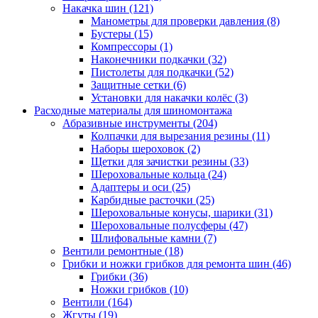
Накачка шин
(121)
Манометры для проверки давления
(8)
Бустеры
(15)
Компрессоры
(1)
Наконечники подкачки
(32)
Пистолеты для подкачки
(52)
Защитные сетки
(6)
Установки для накачки колёс
(3)
Расходные материалы для шиномонтажа
Абразивные инструменты
(204)
Колпачки для вырезания резины
(11)
Наборы шероховок
(2)
Щетки для зачистки резины
(33)
Шероховальные кольца
(24)
Адаптеры и оси
(25)
Карбидные расточки
(25)
Шероховальные конусы, шарики
(31)
Шероховальные полусферы
(47)
Шлифовальные камни
(7)
Вентили ремонтные
(18)
Грибки и ножки грибков для ремонта шин
(46)
Грибки
(36)
Ножки грибков
(10)
Вентили
(164)
Жгуты
(19)