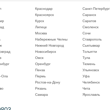
л
Краснодар
Санкт-Петербург
Красноярск
Саранск
ир
Курск
Саратов
рад
Липецк
Смоленск
Москва
Сочи
а
Набережные Челны
Ставрополь
ж
Нижний Новгород
Сыктывкар
овград
Новосибирск
Тольятти
в
Омск
Тула
инбург
Оренбург
Тюмень
Пенза
Ульяновск
-Ола
Пермь
Уфа
Ростов-на-Дону
Челябинск
во
Рязань
Чита
Самара
Ярославль
0803