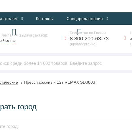
ИНТЕРНЕТ-МАГАЗИН ПРОФЕССИОНАЛЬНОГО ОБОРУДОВАНИЯ
упателям
Контакты
Спецпредложения
Бесплатно по России
 компания (выдача заказов):
8 800 200-63-73
е Челны
(Круглосуточно)
влические
Пресс гаражный 12т REMAX SD0803
рать город