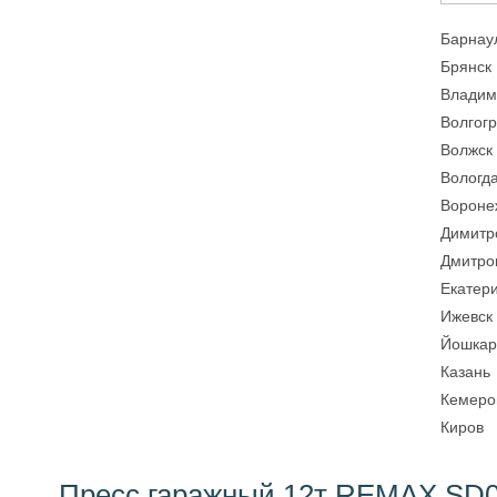
Барнау
Брянск
Владим
Волгог
Волжск
Вологд
Вороне
Димитр
Дмитро
Екатер
Ижевск
Йошкар
Казань
Кемеро
Киров
Пресс гаражный 12т REMAX SD