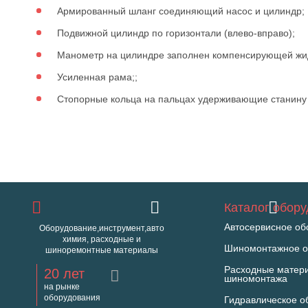
Армированный шланг соединяющий насос и цилиндр;
Подвижной цилиндр по горизонтали (влево-вправо);
Манометр на цилиндре заполнен компенсирующей жидк
Усиленная рама;;
Стопорные кольца на пальцах удерживающие станину 
Каталог обор
Автосервисное об
Оборудование,инструмент,авто
химия, расходные и
Шиномонтажное о
шиноремонтные материалы
Расходные матер
20 лет
шиномонтажа
на рынке
оборудования
Гидравлическое о