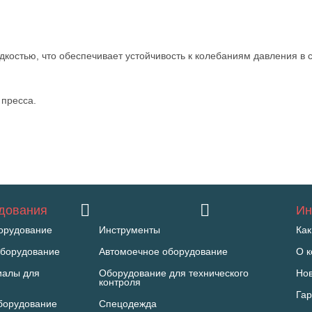
остью, что обеспечивает устойчивость к колебаниям давления в 
пресса.
удования
Ин
орудование
Инструменты
Как
борудование
Автомоечное оборудование
О 
иалы для
Оборудование для технического
Но
контроля
Гар
борудование
Спецодежда