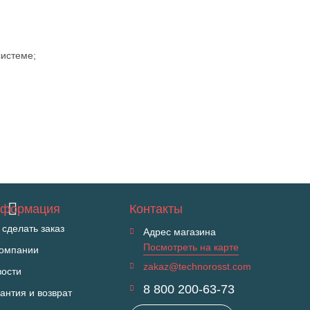
системе;
формация
Контакты
 сделать заказ
Адрес магазина
Посмотреть на карте
компании
zakaz@technorosst.com
вости
8 800 200-63-73
антия и возврат