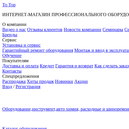
To Top
ИНТЕРНЕТ-МАГАЗИН ПРОФЕССИОНАЛЬНОГО ОБОРУД
О компании
Видео о нас
Отзывы клиентов
Новости компании
Семинары
С
Бренды
Сервис
Установка и сервис
Гарантийный ремонт оборудования
Монтаж и ввод в эксплуат
Обучение
Покупателям
Доставка и оплата
Кредит
Гарантия и возврат
Как сделать заказ
Контакты
Спецпредложения
Распродажа
Хиты продаж
Новинки
Акции
Вход
/
Регистрация
Оборудование,инструмент,авто химия, расходные и шиноремо
Каталог оборудования