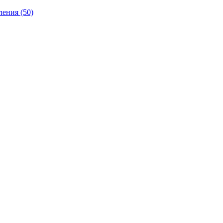
ления
(50)