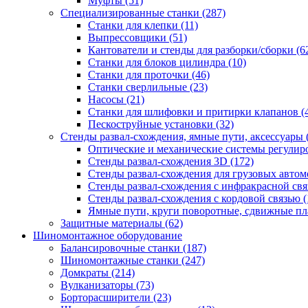
Муфты
(51)
Специализированные станки
(287)
Станки для клепки
(11)
Выпрессовщики
(51)
Кантователи и стенды для разборки/сборки
(6
Станки для блоков цилиндра
(10)
Станки для проточки
(46)
Станки сверлильные
(23)
Насосы
(21)
Станки для шлифовки и притирки клапанов
(
Пескоструйные установки
(32)
Стенды развал-схождения, ямные пути, аксессуары
Оптические и механические системы регулир
Стенды развал-схождения 3D
(172)
Стенды развал-схождения для грузовых авто
Стенды развал-схождения с инфракрасной св
Стенды развал-схождения с кордовой связью
(
Ямные пути, круги поворотные, сдвижные п
Защитные материалы
(62)
Шиномонтажное оборудование
Балансировочные станки
(187)
Шиномонтажные станки
(247)
Домкраты
(214)
Вулканизаторы
(73)
Борторасширители
(23)