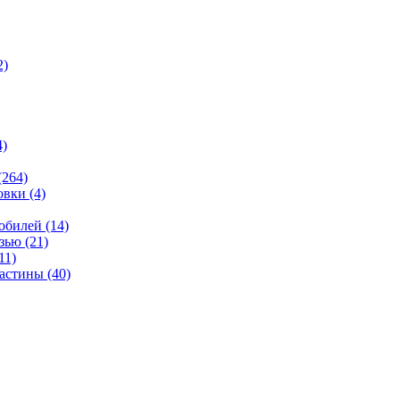
2)
4)
(264)
овки
(4)
мобилей
(14)
язью
(21)
11)
ластины
(40)