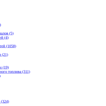
)
налов
(5)
ей
(4)
тей
(1058)
и
(21)
и
(19)
ьного топлива
(311)
)
(324)