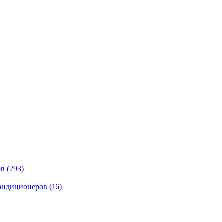
ов
(293)
кондиционеров
(16)