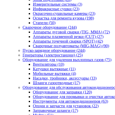
Измерительные системы
(3)
Инфракрасные сушки
(23)
Окрасочно-сушильные камеры
(23)
Оснастка для ремонта кузова
(198)
Стапели
(50)
Сварочное оборудование
(244)
Аппараты дуговой сварки (TIG, MMA)
(72)
Аппараты плазменной резки (CUT)
(27)
Аппараты точечной сварки (SPOT)
(42)
Сварочные полуавтоматы (MIG-MAG)
(90)
Пуско-зарядное оборудование
(244)
Генераторы (электростанции)
(25)
Оборудование для удаления выхлопных газов
(75)
Вентиляторы
(10)
Катушки вытяжные
(11)
Мобильные вытяжки
(4)
Насадки, тройники, аксессуары
(33)
Шланги газоотводные
(17)
Оборудование для обслуживания автокондиционер
Оборудование для заправки
(120)
Оборудование для промывки и очистки авто
Инструменты для автокондиционеров
(63)
Опции и запчасти для установок
(22)
Заправочные шланги
(17)