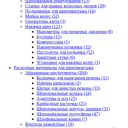
Шиповальное оборудование
(13)
Станки для правки колесных дисков
(29)
Подъемники для шиномонтажа
(16)
Мойки колес
(52)
Генераторы азота
(3)
Накачка шин
(121)
Манометры для проверки давления
(8)
Бустеры
(15)
Компрессоры
(1)
Наконечники подкачки
(32)
Пистолеты для подкачки
(52)
Защитные сетки
(6)
Установки для накачки колёс
(3)
Расходные материалы для шиномонтажа
Абразивные инструменты
(204)
Колпачки для вырезания резины
(11)
Наборы шероховок
(2)
Щетки для зачистки резины
(33)
Шероховальные кольца
(24)
Адаптеры и оси
(25)
Карбидные расточки
(25)
Шероховальные конусы, шарики
(31)
Шероховальные полусферы
(47)
Шлифовальные камни
(7)
Вентили ремонтные
(18)