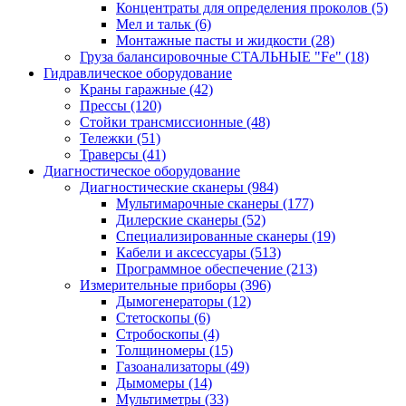
Концентраты для определения проколов
(5)
Мел и тальк
(6)
Монтажные пасты и жидкости
(28)
Груза балансировочные СТАЛЬНЫЕ "Fe"
(18)
Гидравлическое оборудование
Краны гаражные
(42)
Прессы
(120)
Стойки трансмиссионные
(48)
Тележки
(51)
Траверсы
(41)
Диагностическое оборудование
Диагностические сканеры
(984)
Мультимарочные сканеры
(177)
Дилерские сканеры
(52)
Специализированные сканеры
(19)
Кабели и аксессуары
(513)
Программное обеспечение
(213)
Измерительные приборы
(396)
Дымогенераторы
(12)
Стетоскопы
(6)
Стробоскопы
(4)
Толщиномеры
(15)
Газоанализаторы
(49)
Дымомеры
(14)
Мультиметры
(33)