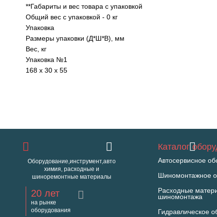
**Габариты и вес товара с упаковкой
Общий вес с упаковкой - 0 кг
Упаковка
Размеры упаковки (Д*Ш*В), мм
Вес, кг
Упаковка №1
168 x 30 x 55
Каталог обор
Автосервисное об
Оборудование,инструмент,авто
химия, расходные и
Шиномонтажное о
шиноремонтные материалы
Расходные матер
20 лет
шиномонтажа
на рынке
оборудования
Гидравлическое о