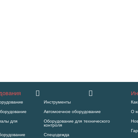
удования
Ин
орудование
Инструменты
Как
борудование
Автомоечное оборудование
О 
иалы для
Оборудование для технического
Но
контроля
Гар
борудование
Спецодежда