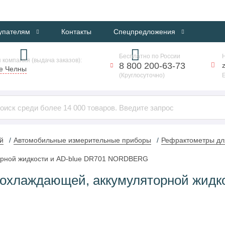
ИНТЕРНЕТ-МАГАЗИН ПРОФЕССИОНАЛЬНОГО ОБОРУДОВАНИЯ
упателям
Контакты
Спецпредложения
Бесплатно по России
 компания (выдача заказов):
8 800 200-63-73
е Челны
(Круглосуточно)
й
Автомобильные измерительные приборы
Рефрактометры дл
орной жидкости и AD-blue DR701 NORDBERG
охлаждающей, аккумуляторной жидко