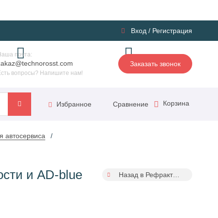
Вход
/
Регистрация
Наша почта:
zakaz@technorosst.com
Заказать звонок
Есть вопросы? Напишите нам!
Корзина
Сравнение
Избранное
я автосервиса
сти и AD-blue
Назад в Рефрактометры