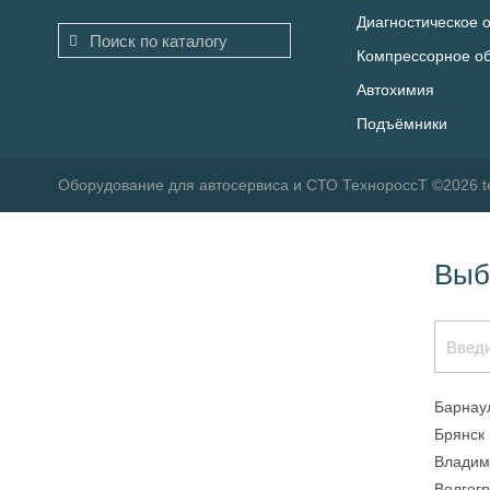
Диагностическое 
Компрессорное о
Автохимия
Подъёмники
Оборудование для автосервиса и СТО ТехнороссТ ©2026 t
Выб
Барнау
Брянск
Владим
Волгог