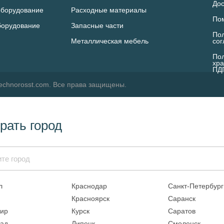
Дос
оборудование
Расходные материалы
По
борудование
Запасные части
Пол
Металлическая мебель
со
Пол
хра
ПД
echnorosst.com. Все права защищены.
рать город
л
Краснодар
Санкт-Петербург
Красноярск
Саранск
ир
Курск
Саратов
рад
Липецк
Смоленск