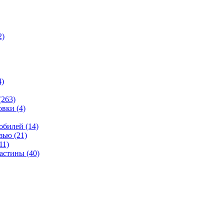
2)
4)
(263)
овки
(4)
мобилей
(14)
язью
(21)
11)
ластины
(40)