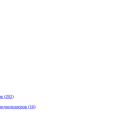
ов
(292)
кондиционеров
(16)