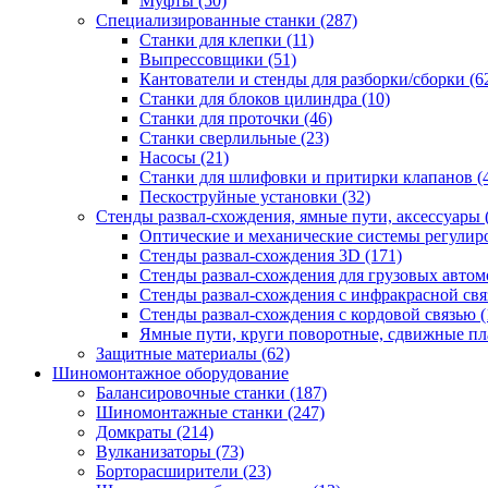
Муфты
(50)
Специализированные станки
(287)
Станки для клепки
(11)
Выпрессовщики
(51)
Кантователи и стенды для разборки/сборки
(6
Станки для блоков цилиндра
(10)
Станки для проточки
(46)
Станки сверлильные
(23)
Насосы
(21)
Станки для шлифовки и притирки клапанов
(
Пескоструйные установки
(32)
Стенды развал-схождения, ямные пути, аксессуары
Оптические и механические системы регулир
Стенды развал-схождения 3D
(171)
Стенды развал-схождения для грузовых авто
Стенды развал-схождения с инфракрасной св
Стенды развал-схождения с кордовой связью
(
Ямные пути, круги поворотные, сдвижные п
Защитные материалы
(62)
Шиномонтажное оборудование
Балансировочные станки
(187)
Шиномонтажные станки
(247)
Домкраты
(214)
Вулканизаторы
(73)
Борторасширители
(23)