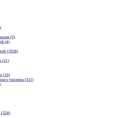
)
налов
(5)
ей
(4)
тей
(1058)
и
(21)
и
(19)
ьного топлива
(311)
)
(324)