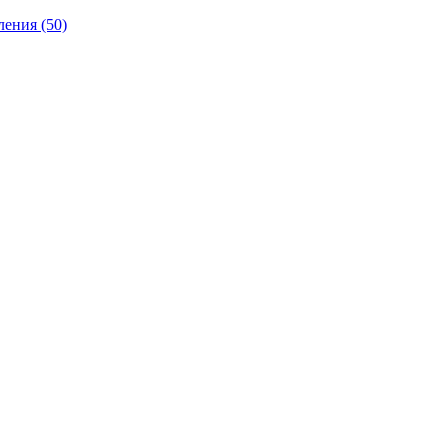
ления
(50)