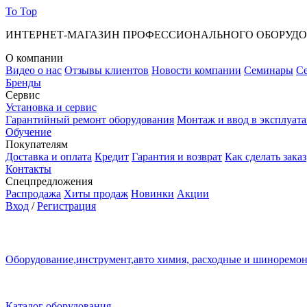
To Top
ИНТЕРНЕТ-МАГАЗИН ПРОФЕССИОНАЛЬНОГО ОБОРУД
О компании
Видео о нас
Отзывы клиентов
Новости компании
Семинары
С
Бренды
Сервис
Установка и сервис
Гарантийный ремонт оборудования
Монтаж и ввод в эксплуат
Обучение
Покупателям
Доставка и оплата
Кредит
Гарантия и возврат
Как сделать заказ
Контакты
Спецпредложения
Распродажа
Хиты продаж
Новинки
Акции
Вход
/
Регистрация
Оборудование,инструмент,авто химия, расходные и шиноремо
Каталог оборудования