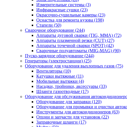
Измерительные системы
(3)
Инфракрасные сушки
(23)
Окрасочно-сушильные камеры
(23)
Оснастка для ремонта кузова
(198)
Стапели
(50)
Сварочное оборудование
(244)
Аппараты дуговой сварки (TIG, MMA)
(72)
Аппараты плазменной резки (CUT)
(27)
Аппараты точечной сварки (SPOT)
(42)
Сварочные полуавтоматы (MIG-MAG)
(90)
Пуско-зарядное оборудование
(244)
Генераторы (электростанции)
(25)
Оборудование для удаления выхлопных газов
(75)
Вентиляторы
(10)
Катушки вытяжные
(11)
Мобильные вытяжки
(4)
Насадки, тройники, аксессуары
(33)
Шланги газоотводные
(17)
Оборудование для обслуживания автокондиционер
Оборудование для заправки
(120)
Оборудование для промывки и очистки авто
Инструменты для автокондиционеров
(63)
Опции и запчасти для установок
(22)
Заправочные шланги
(17)