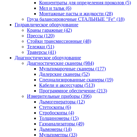
Концентраты для определения проколов
(5)
Мел и тальк
(6)
Монтажные пасты и жидкости
(28)
Груза балансировочные СТАЛЬНЫЕ "Fe"
(18)
Гидравлическое оборудование
Краны гаражные
(42)
Прессы
(120)
Стойки трансмиссионные
(48)
Тележки
(51)
Траверсы
(41)
Диагностическое оборудование
Диагностические сканеры
(984)
Мультимарочные сканеры
(177)
Дилерские сканеры
(52)
Специализированные сканеры
(19)
Кабели и аксессуары
(513)
Программное обеспечение
(213)
Измерительные приборы
(396)
Дымогенераторы
(12)
Стетоскопы
(6)
Стробоскопы
(4)
Толщиномеры
(15)
Газоанализаторы
(49)
Дымомеры
(14)
Мультиметры
(33)