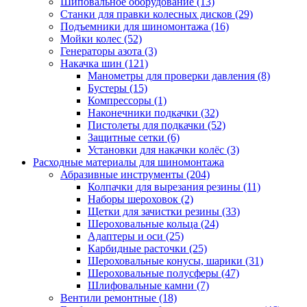
Шиповальное оборудование
(13)
Станки для правки колесных дисков
(29)
Подъемники для шиномонтажа
(16)
Мойки колес
(52)
Генераторы азота
(3)
Накачка шин
(121)
Манометры для проверки давления
(8)
Бустеры
(15)
Компрессоры
(1)
Наконечники подкачки
(32)
Пистолеты для подкачки
(52)
Защитные сетки
(6)
Установки для накачки колёс
(3)
Расходные материалы для шиномонтажа
Абразивные инструменты
(204)
Колпачки для вырезания резины
(11)
Наборы шероховок
(2)
Щетки для зачистки резины
(33)
Шероховальные кольца
(24)
Адаптеры и оси
(25)
Карбидные расточки
(25)
Шероховальные конусы, шарики
(31)
Шероховальные полусферы
(47)
Шлифовальные камни
(7)
Вентили ремонтные
(18)