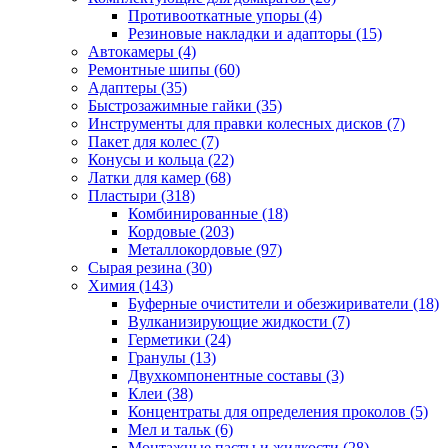
Противооткатные упоры
(4)
Резиновые накладки и адапторы
(15)
Автокамеры
(4)
Ремонтные шипы
(60)
Адаптеры
(35)
Быстрозажимные гайки
(35)
Инструменты для правки колесных дисков
(7)
Пакет для колес
(7)
Конусы и кольца
(22)
Латки для камер
(68)
Пластыри
(318)
Комбинированные
(18)
Кордовые
(203)
Металлокордовые
(97)
Сырая резина
(30)
Химия
(143)
Буферные очистители и обезжириватели
(18)
Вулканизирующие жидкости
(7)
Герметики
(24)
Гранулы
(13)
Двухкомпонентные составы
(3)
Клеи
(38)
Концентраты для определения проколов
(5)
Мел и тальк
(6)
Монтажные пасты и жидкости
(28)