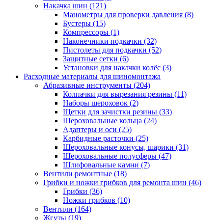
Накачка шин
(121)
Манометры для проверки давления
(8)
Бустеры
(15)
Компрессоры
(1)
Наконечники подкачки
(32)
Пистолеты для подкачки
(52)
Защитные сетки
(6)
Установки для накачки колёс
(3)
Расходные материалы для шиномонтажа
Абразивные инструменты
(204)
Колпачки для вырезания резины
(11)
Наборы шероховок
(2)
Щетки для зачистки резины
(33)
Шероховальные кольца
(24)
Адаптеры и оси
(25)
Карбидные расточки
(25)
Шероховальные конусы, шарики
(31)
Шероховальные полусферы
(47)
Шлифовальные камни
(7)
Вентили ремонтные
(18)
Грибки и ножки грибков для ремонта шин
(46)
Грибки
(36)
Ножки грибков
(10)
Вентили
(164)
Жгуты
(19)