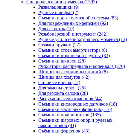
Специальные инструменты
(1597)
Развальцовщики
(9)
Ручные шлифки
(2)
Съемники для тормозной системы
(83)
Для поврежденных крепежей
(92)
Для секреток
(10)
Резьбонарезной инструмент
(242)
Ручные усилители крутящего момента
(13)
Стяжки пружин
(27)
Съемники стоек амортизатора
(8)
Съемники поршневой группы
(33)
Съемники шкивов
(28)
Фиксаторы распредвала и коленвала
(276)
Щипцы для топливных линий
(8)
Щипцы для хомутов
(42)
Силовые винты
(12)
Для замены стекол
(25)
Для ремонта салона
(28)
Рассухариватели клапанов
(44)
Съемники кислородных датчиков
(18)
Съемники масляных фильтров
(116)
Съемники подшипников
(185)
Съемники шаровых опор и рулевых
наконечников
(91)
Съёмники форсунок
(43)