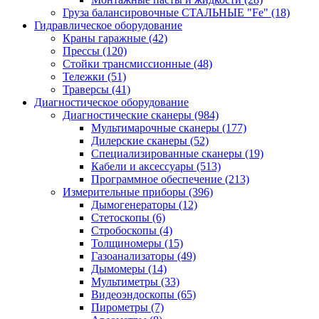
Груза балансировочные СТАЛЬНЫЕ "Fe"
(18)
Гидравлическое оборудование
Краны гаражные
(42)
Прессы
(120)
Стойки трансмиссионные
(48)
Тележки
(51)
Траверсы
(41)
Диагностическое оборудование
Диагностические сканеры
(984)
Мультимарочные сканеры
(177)
Дилерские сканеры
(52)
Специализированные сканеры
(19)
Кабели и аксессуары
(513)
Программное обеспечение
(213)
Измерительные приборы
(396)
Дымогенераторы
(12)
Стетоскопы
(6)
Стробоскопы
(4)
Толщиномеры
(15)
Газоанализаторы
(49)
Дымомеры
(14)
Мультиметры
(33)
Видеоэндоскопы
(65)
Пирометры
(7)