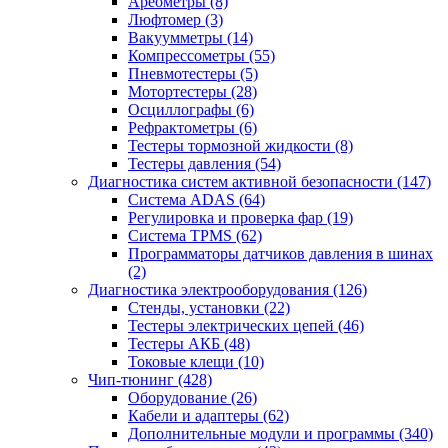
Ареометры
(8)
Люфтомер
(3)
Вакуумметры
(14)
Компрессометры
(55)
Пневмотестеры
(5)
Мотортестеры
(28)
Осциллографы
(6)
Рефрактометры
(6)
Тестеры тормозной жидкости
(8)
Тестеры давления
(54)
Диагностика систем активной безопасности
(147)
Система ADAS
(64)
Регулировка и проверка фар
(19)
Система TPMS
(62)
Программаторы датчиков давления в шинах
(2)
Диагностика электрооборудования
(126)
Стенды, установки
(22)
Тестеры электрических цепей
(46)
Тестеры АКБ
(48)
Токовые клещи
(10)
Чип-тюнинг
(428)
Оборудование
(26)
Кабели и адаптеры
(62)
Дополнительные модули и программы
(340)