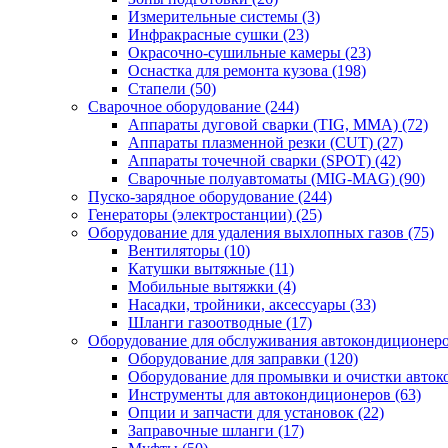
Измерительные системы
(3)
Инфракрасные сушки
(23)
Окрасочно-сушильные камеры
(23)
Оснастка для ремонта кузова
(198)
Стапели
(50)
Сварочное оборудование
(244)
Аппараты дуговой сварки (TIG, MMA)
(72)
Аппараты плазменной резки (CUT)
(27)
Аппараты точечной сварки (SPOT)
(42)
Сварочные полуавтоматы (MIG-MAG)
(90)
Пуско-зарядное оборудование
(244)
Генераторы (электростанции)
(25)
Оборудование для удаления выхлопных газов
(75)
Вентиляторы
(10)
Катушки вытяжные
(11)
Мобильные вытяжки
(4)
Насадки, тройники, аксессуары
(33)
Шланги газоотводные
(17)
Оборудование для обслуживания автокондиционер
Оборудование для заправки
(120)
Оборудование для промывки и очистки авто
Инструменты для автокондиционеров
(63)
Опции и запчасти для установок
(22)
Заправочные шланги
(17)