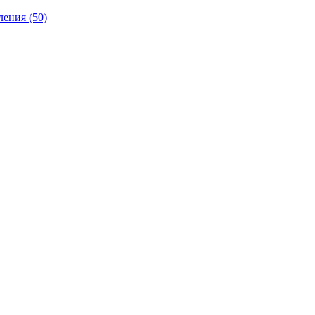
ления
(50)