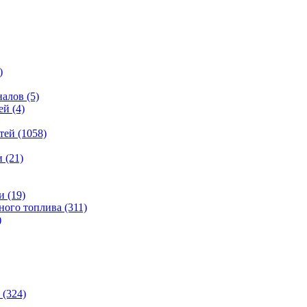
)
налов
(5)
ей
(4)
тей
(1058)
и
(21)
и
(19)
ьного топлива
(311)
)
(324)