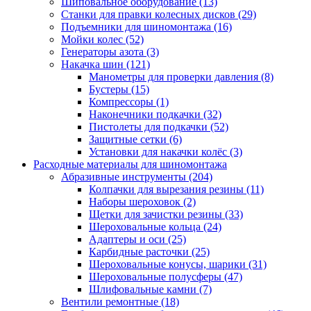
Шиповальное оборудование
(13)
Станки для правки колесных дисков
(29)
Подъемники для шиномонтажа
(16)
Мойки колес
(52)
Генераторы азота
(3)
Накачка шин
(121)
Манометры для проверки давления
(8)
Бустеры
(15)
Компрессоры
(1)
Наконечники подкачки
(32)
Пистолеты для подкачки
(52)
Защитные сетки
(6)
Установки для накачки колёс
(3)
Расходные материалы для шиномонтажа
Абразивные инструменты
(204)
Колпачки для вырезания резины
(11)
Наборы шероховок
(2)
Щетки для зачистки резины
(33)
Шероховальные кольца
(24)
Адаптеры и оси
(25)
Карбидные расточки
(25)
Шероховальные конусы, шарики
(31)
Шероховальные полусферы
(47)
Шлифовальные камни
(7)
Вентили ремонтные
(18)