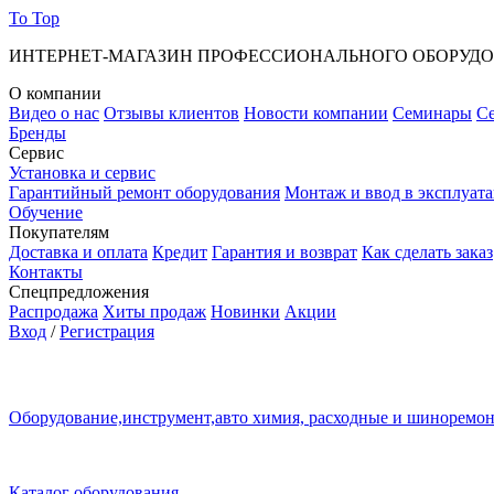
To Top
ИНТЕРНЕТ-МАГАЗИН ПРОФЕССИОНАЛЬНОГО ОБОРУД
О компании
Видео о нас
Отзывы клиентов
Новости компании
Семинары
С
Бренды
Сервис
Установка и сервис
Гарантийный ремонт оборудования
Монтаж и ввод в эксплуат
Обучение
Покупателям
Доставка и оплата
Кредит
Гарантия и возврат
Как сделать заказ
Контакты
Спецпредложения
Распродажа
Хиты продаж
Новинки
Акции
Вход
/
Регистрация
Оборудование,инструмент,авто химия, расходные и шиноремо
Каталог оборудования