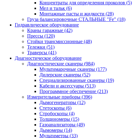
Концентраты для определения проколов
(5)
Мел и тальк
(6)
Монтажные пасты и жидкости
(28)
Груза балансировочные СТАЛЬНЫЕ "Fe"
(18)
Гидравлическое оборудование
Краны гаражные
(42)
Прессы
(120)
Стойки трансмиссионные
(48)
Тележки
(51)
Траверсы
(41)
Диагностическое оборудование
Диагностические сканеры
(984)
Мультимарочные сканеры
(177)
Дилерские сканеры
(52)
Специализированные сканеры
(19)
Кабели и аксессуары
(513)
Программное обеспечение
(213)
Измерительные приборы
(396)
Дымогенераторы
(12)
Стетоскопы
(6)
Стробоскопы
(4)
Толщиномеры
(15)
Газоанализаторы
(49)
Дымомеры
(14)
Мультиметры
(33)