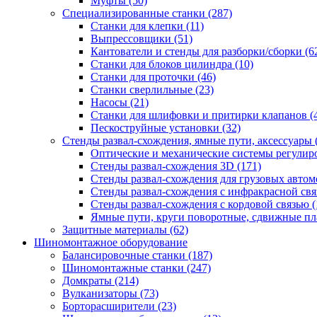
Муфты
(50)
Специализированные станки
(287)
Станки для клепки
(11)
Выпрессовщики
(51)
Кантователи и стенды для разборки/сборки
(6
Станки для блоков цилиндра
(10)
Станки для проточки
(46)
Станки сверлильные
(23)
Насосы
(21)
Станки для шлифовки и притирки клапанов
(
Пескоструйные установки
(32)
Стенды развал-схождения, ямные пути, аксессуары
Оптические и механические системы регулир
Стенды развал-схождения 3D
(171)
Стенды развал-схождения для грузовых авто
Стенды развал-схождения с инфракрасной св
Стенды развал-схождения с кордовой связью
(
Ямные пути, круги поворотные, сдвижные п
Защитные материалы
(62)
Шиномонтажное оборудование
Балансировочные станки
(187)
Шиномонтажные станки
(247)
Домкраты
(214)
Вулканизаторы
(73)
Борторасширители
(23)