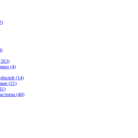
2)
4)
(263)
овки
(4)
мобилей
(14)
язью
(21)
11)
ластины
(40)