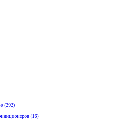
ов
(292)
кондиционеров
(16)