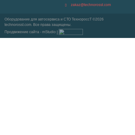
zakaz@technorosst.com
Оборудование для автосервиса и СТО ТехнороссТ ©2026
technorosst.com. Все права защищены.
Продвижение сайта - mStudio