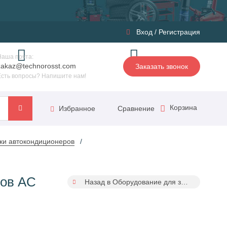
Вход
/
Регистрация
Наша почта:
zakaz@technorosst.com
Заказать звонок
Есть вопросы? Напишите нам!
Корзина
Сравнение
Избранное
ки автокондиционеров
сов AC
Назад в Оборудование для заправки