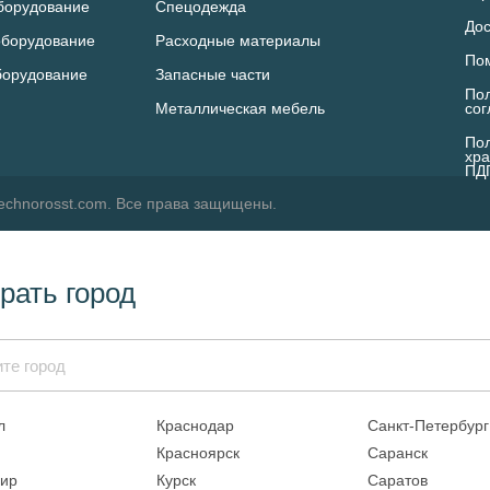
борудование
Спецодежда
Дос
оборудование
Расходные материалы
По
борудование
Запасные части
Пол
Металлическая мебель
со
Пол
хра
ПД
echnorosst.com. Все права защищены.
рать город
л
Краснодар
Санкт-Петербург
Красноярск
Саранск
ир
Курск
Саратов