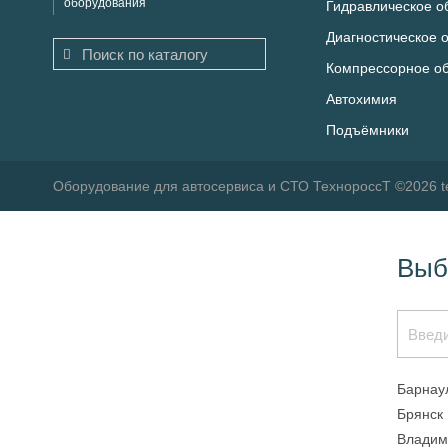
оборудования
Гидравлическое о
Диагностическое 
Компрессорное о
Автохимия
Подъёмники
Оборудование для автосервиса и СТО ТехнороссТ ©2026 t
Выб
Барнау
Брянск
Владим