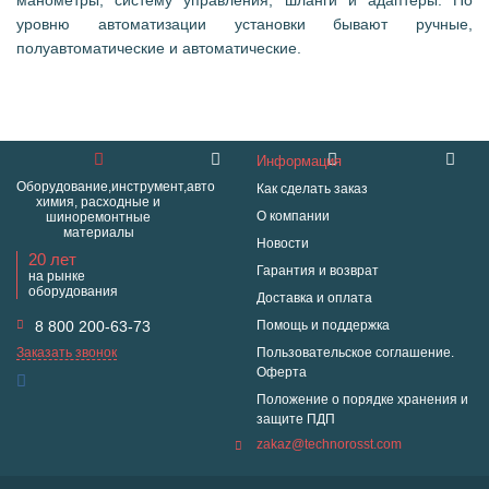
манометры, систему управления, шланги и адаптеры. По
уровню автоматизации установки бывают ручные,
полуавтоматические и автоматические.
Информация
Оборудование,инструмент,авто
Как сделать заказ
химия, расходные и
О компании
шиноремонтные
материалы
Новости
20 лет
Гарантия и возврат
на рынке
оборудования
Доставка и оплата
8 800 200-63-73
Помощь и поддержка
Заказать звонок
Пользовательское соглашение.
Оферта
Положение о порядке хранения и
защите ПДП
zakaz@technorosst.com