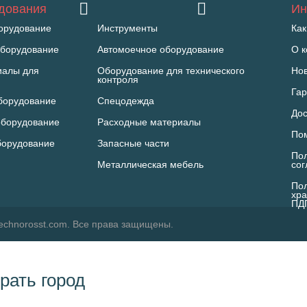
удования
Ин
орудование
Инструменты
Как
борудование
Автомоечное оборудование
О 
иалы для
Оборудование для технического
Но
контроля
Гар
борудование
Спецодежда
Дос
оборудование
Расходные материалы
По
борудование
Запасные части
Пол
Металлическая мебель
со
Пол
хра
ПД
echnorosst.com. Все права защищены.
рать город