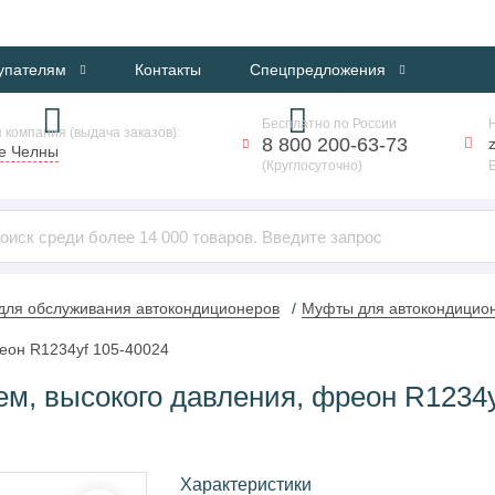
ИНТЕРНЕТ-МАГАЗИН ПРОФЕССИОНАЛЬНОГО ОБОРУДОВАНИЯ
упателям
Контакты
Спецпредложения
Бесплатно по России
 компания (выдача заказов):
8 800 200-63-73
е Челны
(Круглосуточно)
для обслуживания автокондиционеров
Муфты для автокондицио
еон R1234yf 105-40024
м, высокого давления, фреон R1234y
Характеристики