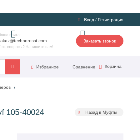
Вход
/
Регистрация
Наша почта:
zakaz@technorosst.com
Заказать звонок
Есть вопросы? Напишите нам!
Корзина
Сравнение
Избранное
неров
f 105-40024
Назад в Муфты