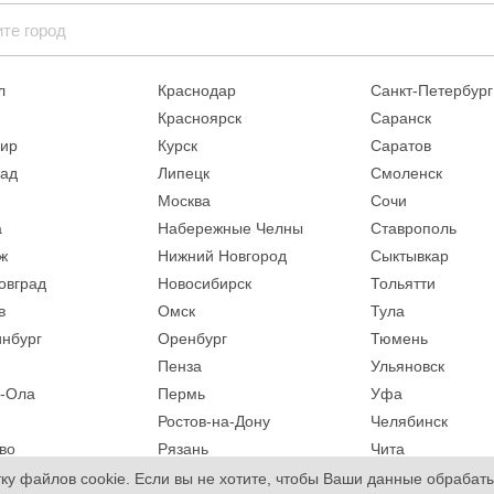
л
Краснодар
Санкт-Петербург
Красноярск
Саранск
ир
Курск
Саратов
рад
Липецк
Смоленск
Москва
Сочи
а
Набережные Челны
Ставрополь
ж
Нижний Новгород
Сыктывкар
овград
Новосибирск
Тольятти
в
Омск
Тула
инбург
Оренбург
Тюмень
Пенза
Ульяновск
-Ола
Пермь
Уфа
Ростов-на-Дону
Челябинск
во
Рязань
Чита
Самара
Ярославль
ку файлов cookie. Если вы не хотите, чтобы Ваши данные обрабат