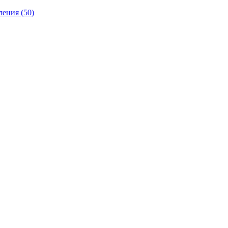
ления
(50)