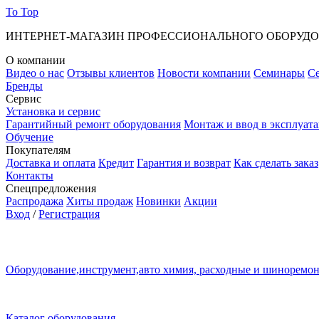
To Top
ИНТЕРНЕТ-МАГАЗИН ПРОФЕССИОНАЛЬНОГО ОБОРУД
О компании
Видео о нас
Отзывы клиентов
Новости компании
Семинары
С
Бренды
Сервис
Установка и сервис
Гарантийный ремонт оборудования
Монтаж и ввод в эксплуат
Обучение
Покупателям
Доставка и оплата
Кредит
Гарантия и возврат
Как сделать заказ
Контакты
Спецпредложения
Распродажа
Хиты продаж
Новинки
Акции
Вход
/
Регистрация
Оборудование,инструмент,авто химия, расходные и шиноремо
Каталог оборудования