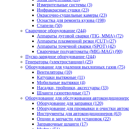
Измерительные системы
(3)
Инфракрасные сушки
(23)
Окрасочно-сушильные камеры
(23)
Оснастка для ремонта кузова
(198)
Стапели
(50)
Сварочное оборудование
(244)
Аппараты дуговой сварки (TIG, MMA)
(72)
Аппараты плазменной резки (CUT)
(27)
Аппараты точечной сварки (SPOT)
(42)
Сварочные полуавтоматы (MIG-MAG)
(90)
Пуско-зарядное оборудование
(244)
Генераторы (электростанции)
(25)
Оборудование для удаления выхлопных газов
(75)
Вентиляторы
(10)
Катушки вытяжные
(11)
Мобильные вытяжки
(4)
Насадки, тройники, аксессуары
(33)
Шланги газоотводные
(17)
Оборудование для обслуживания автокондиционер
Оборудование для заправки
(120)
Оборудование для промывки и очистки авто
Инструменты для автокондиционеров
(63)
Опции и запчасти для установок
(22)
Заправочные шланги
(17)