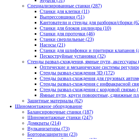
Муфты
(51)
Специализированные станки
(287)
Станки для клепки
(11)
Выпрессовщики
(51)
Кантователи и стенды для разборки/сборки
(6
Станки для блоков цилиндра
(10)
Станки для проточки
(46)
Станки сверлильные
(23)
Насосы
(21)
Станки для шлифовки и притирки клапанов
(
Пескоструйные установки
(32)
Стенды развал-схождения, ямные пути, аксессуары
Оптические и механические системы регулир
Стенды развал-схождения 3D
(172)
Стенды развал-схождения для грузовых авто
Стенды развал-схождения с инфракрасной св
Стенды развал-схождения с кордовой связью
(
Ямные пути, круги поворотные, сдвижные п
Защитные материалы
(62)
Шиномонтажное оборудование
Балансировочные станки
(187)
Шиномонтажные станки
(247)
Домкраты
(214)
Вулканизаторы
(73)
Борторасширители
(23)