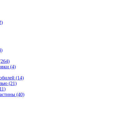
2)
4)
(264)
овки
(4)
мобилей
(14)
язью
(21)
11)
ластины
(40)