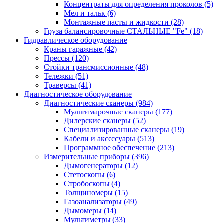
Концентраты для определения проколов
(5)
Мел и тальк
(6)
Монтажные пасты и жидкости
(28)
Груза балансировочные СТАЛЬНЫЕ "Fe"
(18)
Гидравлическое оборудование
Краны гаражные
(42)
Прессы
(120)
Стойки трансмиссионные
(48)
Тележки
(51)
Траверсы
(41)
Диагностическое оборудование
Диагностические сканеры
(984)
Мультимарочные сканеры
(177)
Дилерские сканеры
(52)
Специализированные сканеры
(19)
Кабели и аксессуары
(513)
Программное обеспечение
(213)
Измерительные приборы
(396)
Дымогенераторы
(12)
Стетоскопы
(6)
Стробоскопы
(4)
Толщиномеры
(15)
Газоанализаторы
(49)
Дымомеры
(14)
Мультиметры
(33)