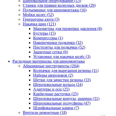
Шиповальное оборудование
(13)
Станки для правки колесных дисков
(29)
Подъемники для шиномонтажа
(16)
Мойки колес
(52)
Генераторы азота
(3)
Накачка шин
(121)
Манометры для проверки давления
(8)
Бустеры
(15)
Компрессоры
(1)
Наконечники подкачки
(32)
Пистолеты для подкачки
(52)
Защитные сетки
(6)
Установки для накачки колёс
(3)
Расходные материалы для шиномонтажа
Абразивные инструменты
(204)
Колпачки для вырезания резины
(11)
Наборы шероховок
(2)
Щетки для зачистки резины
(33)
Шероховальные кольца
(24)
Адаптеры и оси
(25)
Карбидные расточки
(25)
Шероховальные конусы, шарики
(31)
Шероховальные полусферы
(47)
Шлифовальные камни
(7)
Вентили ремонтные
(18)