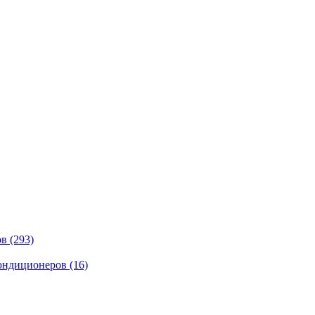
ов
(293)
кондиционеров
(16)