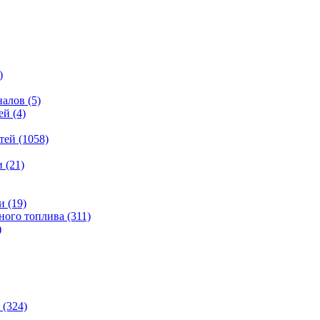
)
налов
(5)
ей
(4)
тей
(1058)
и
(21)
и
(19)
ьного топлива
(311)
)
(324)