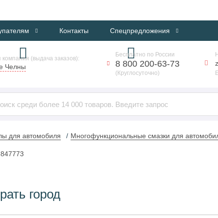
ИНТЕРНЕТ-МАГАЗИН ПРОФЕССИОНАЛЬНОГО ОБОРУДОВАНИЯ
упателям
Контакты
Спецпредложения
Бесплатно по России
 компания (выдача заказов):
8 800 200-63-73
е Челны
(Круглосуточно)
лы для автомобиля
Многофункциональные смазки для автомоби
 847773
рать город