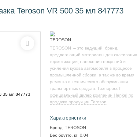
зка Teroson VR 500 35 мл 847773
TEROSON – это ведущий бренд,
предлагающий материалы для склеивания
герметизации, нанесения покрытий и
усиления кузова автомобиля в процессе
промышленной сборки, а так же во время
ремонта и технического обслуживания
транспортных средств.
ТехнороссТ
официальный дилер компании Henkel по
продаже продукции Teroson
.
Характеристики
Бренд:
TEROSON
Вес брутто, кг:
0,04