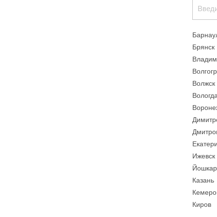
Барнау
Брянск
Владим
Волгог
Волжск
Вологд
Вороне
Димитр
Дмитро
Екатер
Ижевск
Йошкар
Казань
Кемеро
Киров