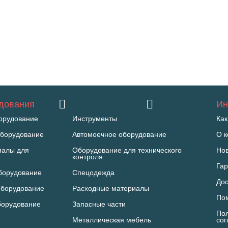
удования
Ин
орудование
Инструменты
Как
борудование
Автомоечное оборудование
О 
иалы для
Оборудование для технического
Но
контроля
Гар
борудование
Спецодежда
Дос
оборудование
Расходные материалы
По
борудование
Запасные части
Пол
Металлическая мебель
со