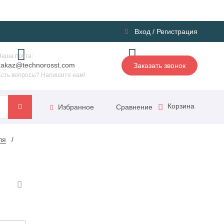
Вход
/
Регистрация
Наша почта:
zakaz@technorosst.com
Заказать звонок
Есть вопросы? Напишите нам!
Корзина
Сравнение
Избранное
ля