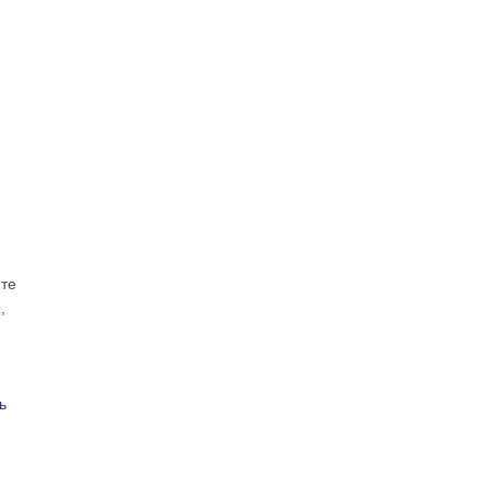
те
,
ь