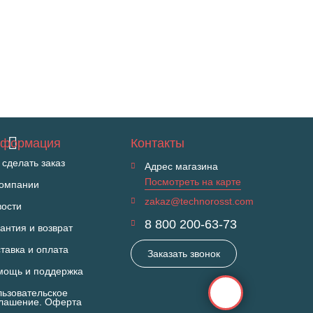
формация
Контакты
 сделать заказ
Адрес магазина
Посмотреть на карте
компании
zakaz@technorosst.com
вости
8 800 200-63-73
антия и возврат
тавка и оплата
Заказать звонок
мощь и поддержка
ьзовательское
глашение. Оферта