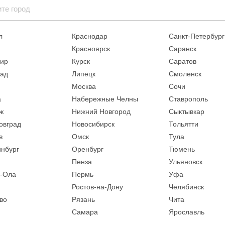
л
Краснодар
Санкт-Петербург
Красноярск
Саранск
ир
Курск
Саратов
рад
Липецк
Смоленск
Москва
Сочи
а
Набережные Челны
Ставрополь
ж
Нижний Новгород
Сыктывкар
овград
Новосибирск
Тольятти
в
Омск
Тула
инбург
Оренбург
Тюмень
Пенза
Ульяновск
-Ола
Пермь
Уфа
Ростов-на-Дону
Челябинск
во
Рязань
Чита
Самара
Ярославль