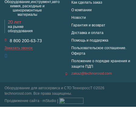
Оборудование,инструмент,авто
Как сделать заказ
химия, расходные и
О компании
шиноремонтные
материалы
Новости
20 лет
Гарантия и возврат
на рынке
оборудования
Доставка и оплата
8 800 200-63-73
Помощь и поддержка
Заказать звонок
Пользовательское соглашение.
Оферта
Положение о порядке хранения и
защите ПДП
zakaz@technorosst.com
Оборудование для автосервиса и СТО ТехнороссТ ©2026
technorosst.com. Все права защищены.
Продвижение сайта - mStudio