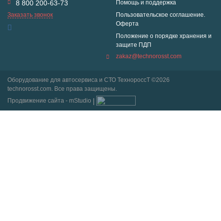
8 800 200-63-73
Помощь и поддержка
Заказать звонок
Пользовательское соглашение.
Оферта
Положение о порядке хранения и
защите ПДП
zakaz@technorosst.com
Оборудование для автосервиса и СТО ТехнороссТ ©2026
technorosst.com. Все права защищены.
Продвижение сайта - mStudio