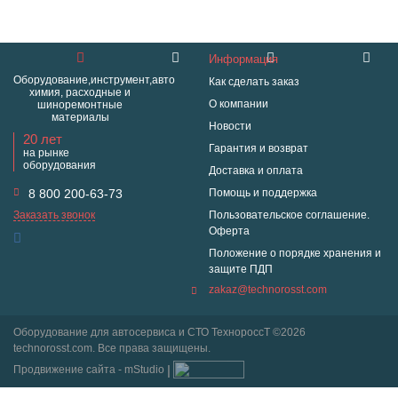
Информация
Оборудование,инструмент,авто
Как сделать заказ
химия, расходные и
О компании
шиноремонтные
материалы
Новости
20 лет
Гарантия и возврат
на рынке
оборудования
Доставка и оплата
8 800 200-63-73
Помощь и поддержка
Заказать звонок
Пользовательское соглашение.
Оферта
Положение о порядке хранения и
защите ПДП
zakaz@technorosst.com
Оборудование для автосервиса и СТО ТехнороссТ ©2026
technorosst.com. Все права защищены.
Продвижение сайта - mStudio