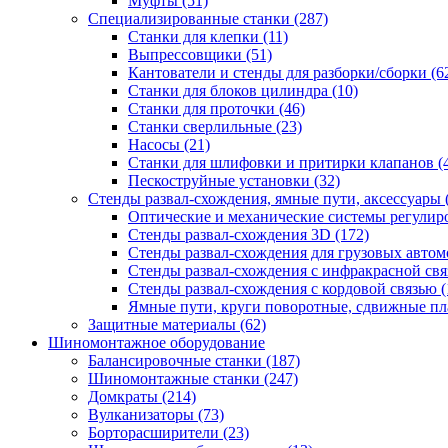
Муфты
(51)
Специализированные станки
(287)
Станки для клепки
(11)
Выпрессовщики
(51)
Кантователи и стенды для разборки/сборки
(6
Станки для блоков цилиндра
(10)
Станки для проточки
(46)
Станки сверлильные
(23)
Насосы
(21)
Станки для шлифовки и притирки клапанов
(
Пескоструйные установки
(32)
Стенды развал-схождения, ямные пути, аксессуары
Оптические и механические системы регулир
Стенды развал-схождения 3D
(172)
Стенды развал-схождения для грузовых авто
Стенды развал-схождения с инфракрасной св
Стенды развал-схождения с кордовой связью
(
Ямные пути, круги поворотные, сдвижные п
Защитные материалы
(62)
Шиномонтажное оборудование
Балансировочные станки
(187)
Шиномонтажные станки
(247)
Домкраты
(214)
Вулканизаторы
(73)
Борторасширители
(23)