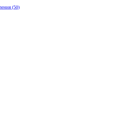
ления
(50)