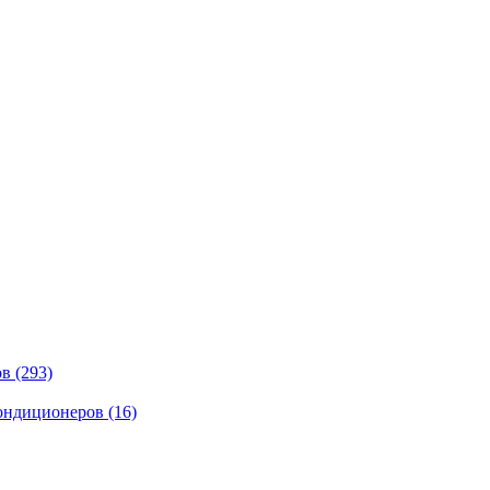
ов
(293)
кондиционеров
(16)