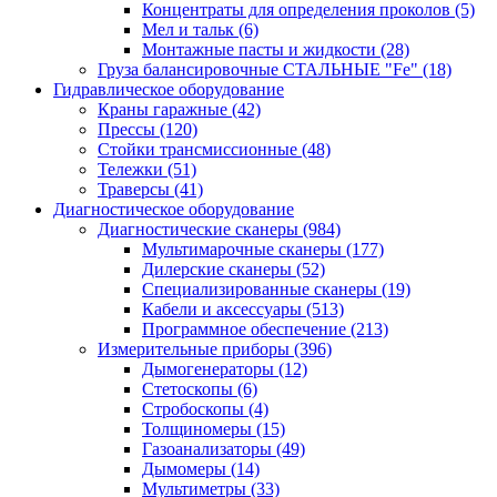
Концентраты для определения проколов
(5)
Мел и тальк
(6)
Монтажные пасты и жидкости
(28)
Груза балансировочные СТАЛЬНЫЕ "Fe"
(18)
Гидравлическое оборудование
Краны гаражные
(42)
Прессы
(120)
Стойки трансмиссионные
(48)
Тележки
(51)
Траверсы
(41)
Диагностическое оборудование
Диагностические сканеры
(984)
Мультимарочные сканеры
(177)
Дилерские сканеры
(52)
Специализированные сканеры
(19)
Кабели и аксессуары
(513)
Программное обеспечение
(213)
Измерительные приборы
(396)
Дымогенераторы
(12)
Стетоскопы
(6)
Стробоскопы
(4)
Толщиномеры
(15)
Газоанализаторы
(49)
Дымомеры
(14)
Мультиметры
(33)