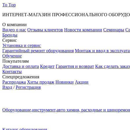
To Top
ИНТЕРНЕТ-МАГАЗИН ПРОФЕССИОНАЛЬНОГО ОБОРУД
О компании
Видео о нас
Отзывы клиентов
Новости компании
Семинары
С
Бренды
Сервис
Установка и сервис
Гарантийный ремонт оборудования
Монтаж и ввод в эксплуат
Обучение
Покупателям
Доставка и оплата
Кредит
Гарантия и возврат
Как сделать заказ
Контакты
Спецпредложения
Распродажа
Хиты продаж
Новинки
Акции
Вход
/
Регистрация
Оборудование,инструмент,авто химия, расходные и шиноремо
Каталог оборудования