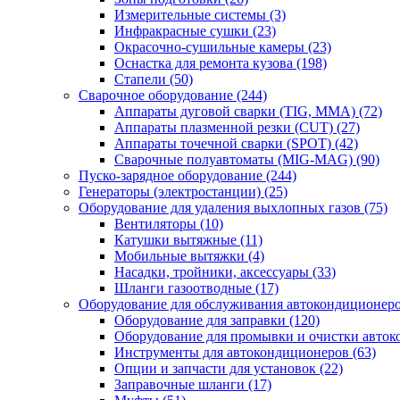
Измерительные системы
(3)
Инфракрасные сушки
(23)
Окрасочно-сушильные камеры
(23)
Оснастка для ремонта кузова
(198)
Стапели
(50)
Сварочное оборудование
(244)
Аппараты дуговой сварки (TIG, MMA)
(72)
Аппараты плазменной резки (CUT)
(27)
Аппараты точечной сварки (SPOT)
(42)
Сварочные полуавтоматы (MIG-MAG)
(90)
Пуско-зарядное оборудование
(244)
Генераторы (электростанции)
(25)
Оборудование для удаления выхлопных газов
(75)
Вентиляторы
(10)
Катушки вытяжные
(11)
Мобильные вытяжки
(4)
Насадки, тройники, аксессуары
(33)
Шланги газоотводные
(17)
Оборудование для обслуживания автокондиционер
Оборудование для заправки
(120)
Оборудование для промывки и очистки авто
Инструменты для автокондиционеров
(63)
Опции и запчасти для установок
(22)
Заправочные шланги
(17)