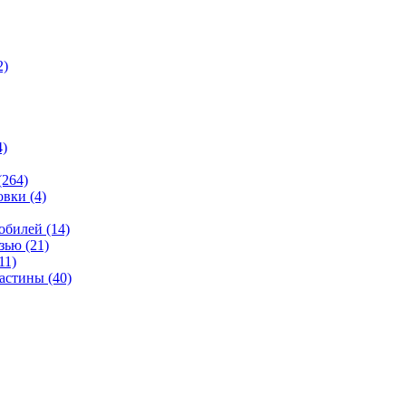
2)
4)
(264)
овки
(4)
мобилей
(14)
язью
(21)
11)
ластины
(40)