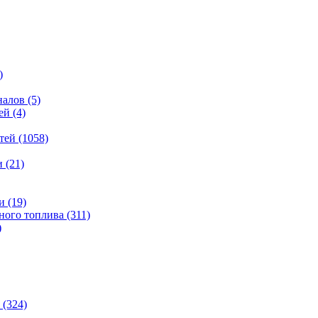
)
налов
(5)
ей
(4)
тей
(1058)
и
(21)
и
(19)
ьного топлива
(311)
)
(324)