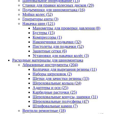
Шиповальное оборудование
(13)
Станки для правки колесных дисков
(29)
Подъемники для шиномонтажа
(16)
Мойки колес
(52)
Генераторы азота
(3)
Накачка шин
(121)
Манометры для проверки давления
(8)
Бустеры
(15)
Компрессоры
(1)
Наконечники подкачки
(32)
Пистолеты для подкачки
(52)
Защитные сетки
(6)
Установки для накачки колёс
(3)
Расходные материалы для шиномонтажа
Абразивные инструменты
(204)
Колпачки для вырезания резины
(11)
Наборы шероховок
(2)
Щетки для зачистки резины
(33)
Шероховальные кольца
(24)
Адаптеры и оси
(25)
Карбидные расточки
(25)
Шероховальные конусы, шарики
(31)
Шероховальные полусферы
(47)
Шлифовальные камни
(7)
Вентили ремонтные
(18)