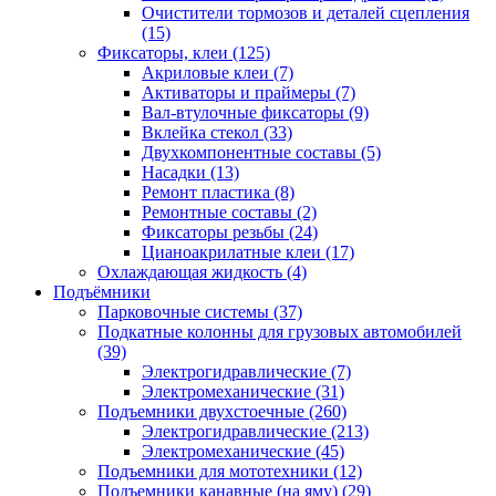
Очистители тормозов и деталей сцепления
(15)
Фиксаторы, клеи
(125)
Акриловые клеи
(7)
Активаторы и праймеры
(7)
Вал-втулочные фиксаторы
(9)
Вклейка стекол
(33)
Двухкомпонентные составы
(5)
Насадки
(13)
Ремонт пластика
(8)
Ремонтные составы
(2)
Фиксаторы резьбы
(24)
Цианоакрилатные клеи
(17)
Охлаждающая жидкость
(4)
Подъёмники
Парковочные системы
(37)
Подкатные колонны для грузовых автомобилей
(39)
Электрогидравлические
(7)
Электромеханические
(31)
Подъемники двухстоечные
(260)
Электрогидравлические
(213)
Электромеханические
(45)
Подъемники для мототехники
(12)
Подъемники канавные (на яму)
(29)