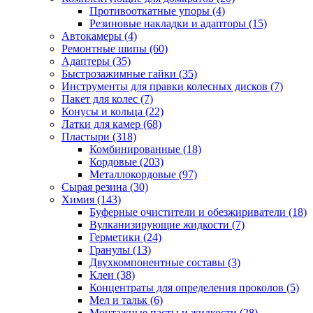
Противооткатные упоры
(4)
Резиновые накладки и адапторы
(15)
Автокамеры
(4)
Ремонтные шипы
(60)
Адаптеры
(35)
Быстрозажимные гайки
(35)
Инструменты для правки колесных дисков
(7)
Пакет для колес
(7)
Конусы и кольца
(22)
Латки для камер
(68)
Пластыри
(318)
Комбинированные
(18)
Кордовые
(203)
Металлокордовые
(97)
Сырая резина
(30)
Химия
(143)
Буферные очистители и обезжириватели
(18)
Вулканизирующие жидкости
(7)
Герметики
(24)
Гранулы
(13)
Двухкомпонентные составы
(3)
Клеи
(38)
Концентраты для определения проколов
(5)
Мел и тальк
(6)
Монтажные пасты и жидкости
(28)