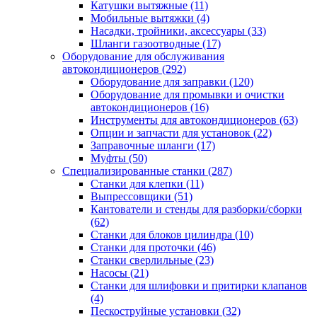
Катушки вытяжные
(11)
Мобильные вытяжки
(4)
Насадки, тройники, аксессуары
(33)
Шланги газоотводные
(17)
Оборудование для обслуживания
автокондиционеров
(292)
Оборудование для заправки
(120)
Оборудование для промывки и очистки
автокондиционеров
(16)
Инструменты для автокондиционеров
(63)
Опции и запчасти для установок
(22)
Заправочные шланги
(17)
Муфты
(50)
Специализированные станки
(287)
Станки для клепки
(11)
Выпрессовщики
(51)
Кантователи и стенды для разборки/сборки
(62)
Станки для блоков цилиндра
(10)
Станки для проточки
(46)
Станки сверлильные
(23)
Насосы
(21)
Станки для шлифовки и притирки клапанов
(4)
Пескоструйные установки
(32)