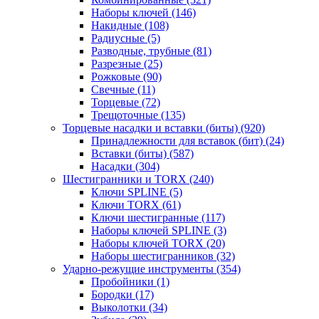
Наборы ключей
(146)
Накидные
(108)
Радиусные
(5)
Разводные, трубные
(81)
Разрезные
(25)
Рожковые
(90)
Свечные
(11)
Торцевые
(72)
Трещоточные
(135)
Торцевые насадки и вставки (биты)
(920)
Принадлежности для вставок (бит)
(24)
Вставки (биты)
(587)
Насадки
(304)
Шестигранники и TORX
(240)
Ключи SPLINE
(5)
Ключи TORX
(61)
Ключи шестигранные
(117)
Наборы ключей SPLINE
(3)
Наборы ключей TORX
(20)
Наборы шестигранников
(32)
Ударно-режущие инструменты
(354)
Пробойники
(1)
Бородки
(17)
Выколотки
(34)