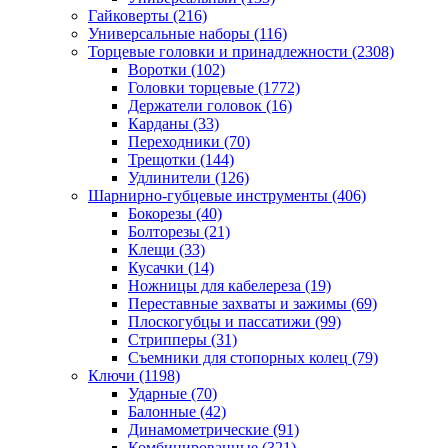
Гайковерты
(216)
Универсальные наборы
(116)
Торцевые головки и принадлежности
(2308)
Воротки
(102)
Головки торцевые
(1772)
Держатели головок
(16)
Карданы
(33)
Переходники
(70)
Трещотки
(144)
Удлинители
(126)
Шарнирно-губцевые инструменты
(406)
Бокорезы
(40)
Болторезы
(21)
Клещи
(33)
Кусачки
(14)
Ножницы для кабелереза
(19)
Переставные захваты и зажимы
(69)
Плоскогубцы и пассатижи
(99)
Стрипперы
(31)
Съемники для стопорных колец
(79)
Ключи
(1198)
Ударные
(70)
Балонные
(42)
Динамометрические
(91)
Комбинированные
(321)