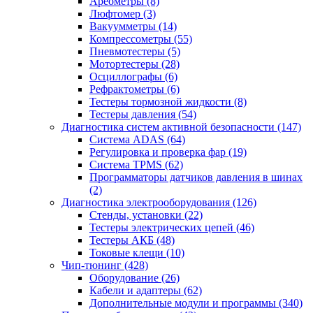
Ареометры
(8)
Люфтомер
(3)
Вакуумметры
(14)
Компрессометры
(55)
Пневмотестеры
(5)
Мотортестеры
(28)
Осциллографы
(6)
Рефрактометры
(6)
Тестеры тормозной жидкости
(8)
Тестеры давления
(54)
Диагностика систем активной безопасности
(147)
Система ADAS
(64)
Регулировка и проверка фар
(19)
Система TPMS
(62)
Программаторы датчиков давления в шинах
(2)
Диагностика электрооборудования
(126)
Стенды, установки
(22)
Тестеры электрических цепей
(46)
Тестеры АКБ
(48)
Токовые клещи
(10)
Чип-тюнинг
(428)
Оборудование
(26)
Кабели и адаптеры
(62)
Дополнительные модули и программы
(340)