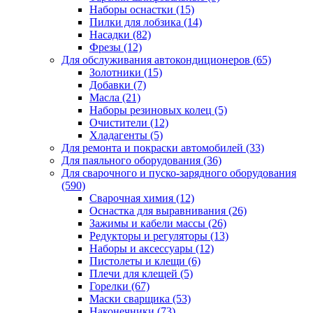
Наборы оснастки
(15)
Пилки для лобзика
(14)
Насадки
(82)
Фрезы
(12)
Для обслуживания автокондиционеров
(65)
Золотники
(15)
Добавки
(7)
Масла
(21)
Наборы резиновых колец
(5)
Очистители
(12)
Хладагенты
(5)
Для ремонта и покраски автомобилей
(33)
Для паяльного оборудования
(36)
Для сварочного и пуско-зарядного оборудования
(590)
Сварочная химия
(12)
Оснастка для выравнивания
(26)
Зажимы и кабели массы
(26)
Редукторы и регуляторы
(13)
Наборы и аксессуары
(12)
Пистолеты и клещи
(6)
Плечи для клещей
(5)
Горелки
(67)
Маски сварщика
(53)
Наконечники
(73)