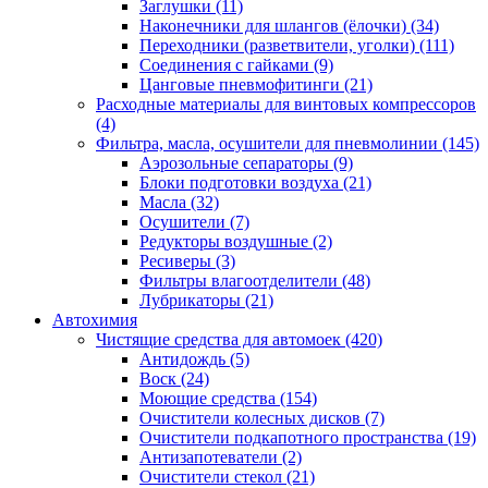
Заглушки
(11)
Наконечники для шлангов (ёлочки)
(34)
Переходники (разветвители, уголки)
(111)
Соединения с гайками
(9)
Цанговые пневмофитинги
(21)
Расходные материалы для винтовых компрессоров
(4)
Фильтра, масла, осушители для пневмолинии
(145)
Аэрозольные сепараторы
(9)
Блоки подготовки воздуха
(21)
Масла
(32)
Осушители
(7)
Редукторы воздушные
(2)
Ресиверы
(3)
Фильтры влагоотделители
(48)
Лубрикаторы
(21)
Автохимия
Чистящие средства для автомоек
(420)
Антидождь
(5)
Воск
(24)
Моющие средства
(154)
Очистители колесных дисков
(7)
Очистители подкапотного пространства
(19)
Антизапотеватели
(2)
Очистители стекол
(21)