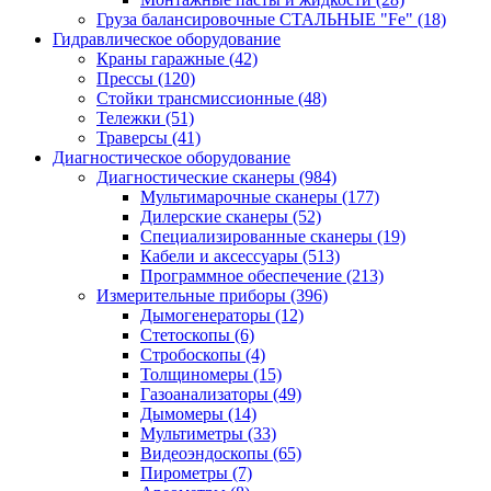
Груза балансировочные СТАЛЬНЫЕ "Fe"
(18)
Гидравлическое оборудование
Краны гаражные
(42)
Прессы
(120)
Стойки трансмиссионные
(48)
Тележки
(51)
Траверсы
(41)
Диагностическое оборудование
Диагностические сканеры
(984)
Мультимарочные сканеры
(177)
Дилерские сканеры
(52)
Специализированные сканеры
(19)
Кабели и аксессуары
(513)
Программное обеспечение
(213)
Измерительные приборы
(396)
Дымогенераторы
(12)
Стетоскопы
(6)
Стробоскопы
(4)
Толщиномеры
(15)
Газоанализаторы
(49)
Дымомеры
(14)
Мультиметры
(33)
Видеоэндоскопы
(65)
Пирометры
(7)