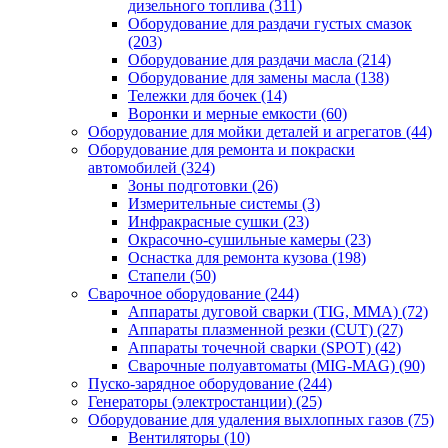
дизельного топлива
(311)
Оборудование для раздачи густых смазок
(203)
Оборудование для раздачи масла
(214)
Оборудование для замены масла
(138)
Тележки для бочек
(14)
Воронки и мерные емкости
(60)
Оборудование для мойки деталей и агрегатов
(44)
Оборудование для ремонта и покраски
автомобилей
(324)
Зоны подготовки
(26)
Измерительные системы
(3)
Инфракрасные сушки
(23)
Окрасочно-сушильные камеры
(23)
Оснастка для ремонта кузова
(198)
Стапели
(50)
Сварочное оборудование
(244)
Аппараты дуговой сварки (TIG, MMA)
(72)
Аппараты плазменной резки (CUT)
(27)
Аппараты точечной сварки (SPOT)
(42)
Сварочные полуавтоматы (MIG-MAG)
(90)
Пуско-зарядное оборудование
(244)
Генераторы (электростанции)
(25)
Оборудование для удаления выхлопных газов
(75)
Вентиляторы
(10)