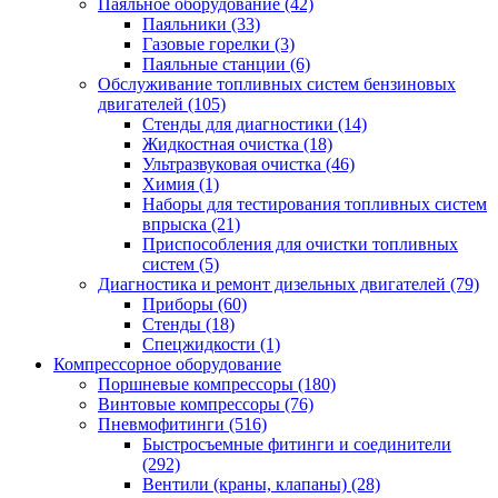
Паяльное оборудование
(42)
Паяльники
(33)
Газовые горелки
(3)
Паяльные станции
(6)
Обслуживание топливных систем бензиновых
двигателей
(105)
Стенды для диагностики
(14)
Жидкостная очистка
(18)
Ультразвуковая очистка
(46)
Химия
(1)
Наборы для тестирования топливных систем
впрыска
(21)
Приспособления для очистки топливных
систем
(5)
Диагностика и ремонт дизельных двигателей
(79)
Приборы
(60)
Стенды
(18)
Спецжидкости
(1)
Компрессорное оборудование
Поршневые компрессоры
(180)
Винтовые компрессоры
(76)
Пневмофитинги
(516)
Быстросъемные фитинги и соединители
(292)
Вентили (краны, клапаны)
(28)