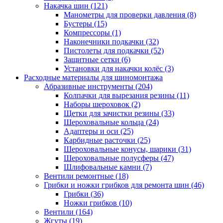
Накачка шин
(121)
Манометры для проверки давления
(8)
Бустеры
(15)
Компрессоры
(1)
Наконечники подкачки
(32)
Пистолеты для подкачки
(52)
Защитные сетки
(6)
Установки для накачки колёс
(3)
Расходные материалы для шиномонтажа
Абразивные инструменты
(204)
Колпачки для вырезания резины
(11)
Наборы шероховок
(2)
Щетки для зачистки резины
(33)
Шероховальные кольца
(24)
Адаптеры и оси
(25)
Карбидные расточки
(25)
Шероховальные конусы, шарики
(31)
Шероховальные полусферы
(47)
Шлифовальные камни
(7)
Вентили ремонтные
(18)
Грибки и ножки грибков для ремонта шин
(46)
Грибки
(36)
Ножки грибков
(10)
Вентили
(164)
Жгуты
(19)