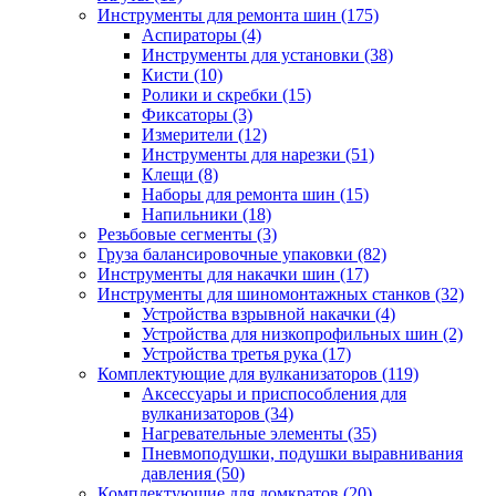
Инструменты для ремонта шин
(175)
Аспираторы
(4)
Инструменты для установки
(38)
Кисти
(10)
Ролики и скребки
(15)
Фиксаторы
(3)
Измерители
(12)
Инструменты для нарезки
(51)
Клещи
(8)
Наборы для ремонта шин
(15)
Напильники
(18)
Резьбовые сегменты
(3)
Груза балансировочные упаковки
(82)
Инструменты для накачки шин
(17)
Инструменты для шиномонтажных станков
(32)
Устройства взрывной накачки
(4)
Устройства для низкопрофильных шин
(2)
Устройства третья рука
(17)
Комплектующие для вулканизаторов
(119)
Аксессуары и приспособления для
вулканизаторов
(34)
Нагревательные элементы
(35)
Пневмоподушки, подушки выравнивания
давления
(50)
Комплектующие для домкратов
(20)