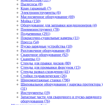
Пылесосы
(8)
Кран гаражный
(7)
Электроинструменты
(6)
Маслосменное оборудование
(69)
Мойка
(150)
Оборудование для заправки кондиционеров
(4)
Пневмоинструмент
(78)
Подъемники
(291)
Покрасочно-сушильные камеры
(11)
Пресса
(54)
Пуско-зарядные устройства
(10)
Рихтовочное оборудование
(8)
Сварочное оборудование
(92)
Сканеры
(1)
Стенды для правки дисков
(80)
Стенды для промывки форсунок
(15)
Стенды развал-схождения
(41)
Стойки гидравлические
(26)
Шиномонтажные станки
(796)
Шиповальное оборудование ( нарезка протектора )
(31)
Инструменты
(19)
Запасные части для сварочного и пуско-зарядного
оборудования
(76)