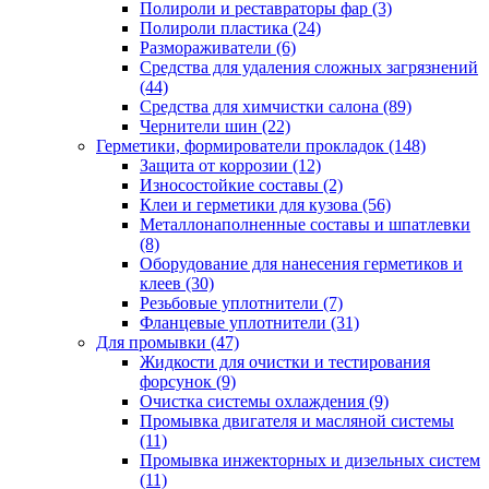
Полироли и реставраторы фар
(3)
Полироли пластика
(24)
Размораживатели
(6)
Средства для удаления сложных загрязнений
(44)
Средства для химчистки салона
(89)
Чернители шин
(22)
Герметики, формирователи прокладок
(148)
Защита от коррозии
(12)
Износостойкие составы
(2)
Клеи и герметики для кузова
(56)
Металлонаполненные составы и шпатлевки
(8)
Оборудование для нанесения герметиков и
клеев
(30)
Резьбовые уплотнители
(7)
Фланцевые уплотнители
(31)
Для промывки
(47)
Жидкости для очистки и тестирования
форсунок
(9)
Очистка системы охлаждения
(9)
Промывка двигателя и масляной системы
(11)
Промывка инжекторных и дизельных систем
(11)