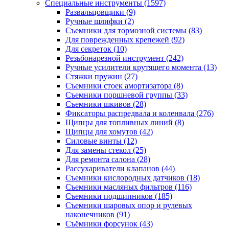
Специальные инструменты
(1597)
Развальцовщики
(9)
Ручные шлифки
(2)
Съемники для тормозной системы
(83)
Для поврежденных крепежей
(92)
Для секреток
(10)
Резьбонарезной инструмент
(242)
Ручные усилители крутящего момента
(13)
Стяжки пружин
(27)
Съемники стоек амортизатора
(8)
Съемники поршневой группы
(33)
Съемники шкивов
(28)
Фиксаторы распредвала и коленвала
(276)
Щипцы для топливных линий
(8)
Щипцы для хомутов
(42)
Силовые винты
(12)
Для замены стекол
(25)
Для ремонта салона
(28)
Рассухариватели клапанов
(44)
Съемники кислородных датчиков
(18)
Съемники масляных фильтров
(116)
Съемники подшипников
(185)
Съемники шаровых опор и рулевых
наконечников
(91)
Съёмники форсунок
(43)