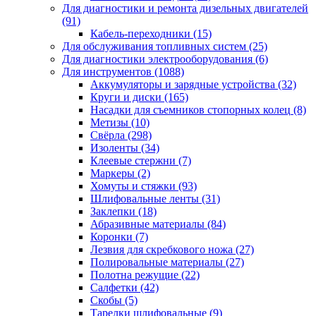
Для диагностики и ремонта дизельных двигателей
(91)
Кабель-переходники
(15)
Для обслуживания топливных систем
(25)
Для диагностики электрооборудования
(6)
Для инструментов
(1088)
Аккумуляторы и зарядные устройства
(32)
Круги и диски
(165)
Насадки для съемников стопорных колец
(8)
Метизы
(10)
Свёрла
(298)
Изоленты
(34)
Клеевые стержни
(7)
Маркеры
(2)
Хомуты и стяжки
(93)
Шлифовальные ленты
(31)
Заклепки
(18)
Абразивные материалы
(84)
Коронки
(7)
Лезвия для скребкового ножа
(27)
Полировальные материалы
(27)
Полотна режущие
(22)
Салфетки
(42)
Скобы
(5)
Тарелки шлифовальные
(9)