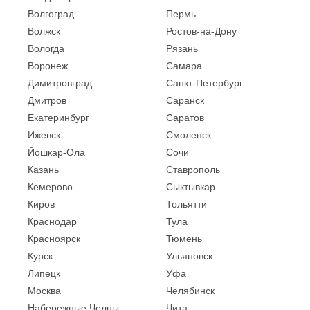
Волгоград
Пермь
Волжск
Ростов-на-Дону
Вологда
Рязань
Воронеж
Самара
Димитровград
Санкт-Петербург
Дмитров
Саранск
Екатеринбург
Саратов
Ижевск
Смоленск
Йошкар-Ола
Сочи
Казань
Ставрополь
Кемерово
Сыктывкар
Киров
Тольятти
Краснодар
Тула
Красноярск
Тюмень
Курск
Ульяновск
Липецк
Уфа
Москва
Челябинск
Набережные Челны
Чита