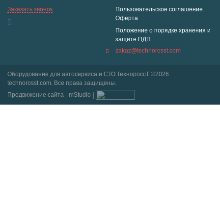
Заказать звонок
Пользовательское соглашение.
Оферта
Положение о порядке хранения и
защите ПДП
zakaz@technorosst.com
Оборудование для автосервиса и СТО ТехнороссТ ©2026
technorosst.com. Все права защищены.
Продвижение сайта - mStudio